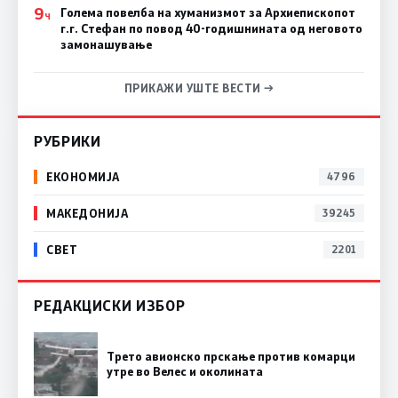
9
Голема повелба на хуманизмот за Архиепископот
Ч
г.г. Стефан по повод 40-годишнината од неговото
замонашување
ПРИКАЖИ УШТЕ ВЕСТИ →
РУБРИКИ
ЕКОНОМИЈА
4796
МАКЕДОНИЈА
39245
СВЕТ
2201
РЕДАКЦИСКИ ИЗБОР
Трето авионско прскање против комарци
утре во Велес и околината