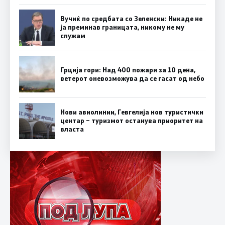
Вучиќ по средбата со Зеленски: Никаде не
ја преминав границата, никому не му
служам
Грција гори: Над 400 пожари за 10 дена,
ветерот оневозможува да се гасат од небо
Нови авиолинии, Гевгелија нов туристички
центар – туризмот останува приоритет на
власта