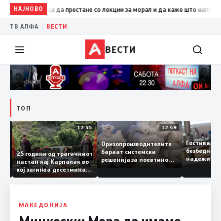
НАЈНОВО
19:09
Петрушевски: Левица да престане со лекции за мора
|
ТВ АЛФА
ВЕСТИ
ВЕСТИ
ТОП
13:04
12:55
12:49
Гостивар
Оризопроизводителите
безбедна
бараат системски
нија
25 години од трагичниот
надежите
решенија за поевтино
настан кај Карпалак во
следната
производство
кој загинаа десетмина
може да 
македонски бранители
МАКЕДОНИЈА
Мицкоски: Мора да имаме