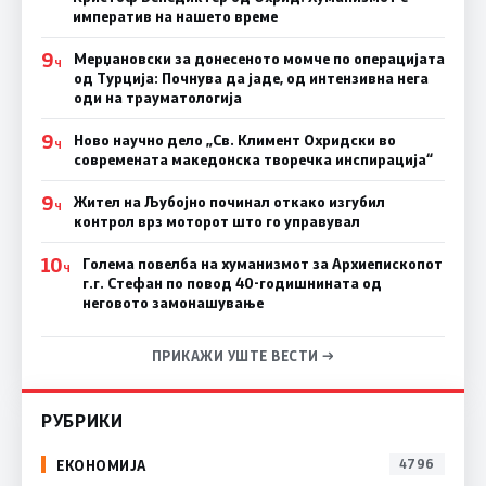
императив на нашето време
9
Мерџановски за донесеното момче по операцијата
Ч
од Турција: Почнува да јаде, од интензивна нега
оди на трауматологија
9
Ново научно дело „Св. Климент Охридски во
Ч
современата македонска творечка инспирација“
9
Жител на Љубојно починал откако изгубил
Ч
контрол врз моторот што го управувал
10
Голема повелба на хуманизмот за Архиепископот
Ч
г.г. Стефан по повод 40-годишнината од
неговото замонашување
ПРИКАЖИ УШТЕ ВЕСТИ →
РУБРИКИ
ЕКОНОМИЈА
4796