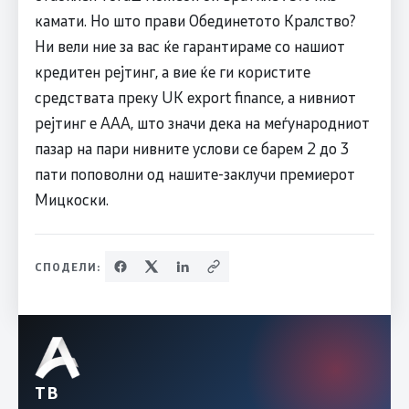
камати. Но што прави Обединетото Кралство?
Ни вели ние за вас ќе гарантираме со нашиот
кредитен рејтинг, а вие ќе ги користите
средствата преку UK export finance, а нивниот
рејтинг е ААА, што значи дека на меѓународниот
пазар на пари нивните услови се барем 2 до 3
пати поповолни од нашите-заклучи премиерот
Мицкоски.
СПОДЕЛИ:
ТВ