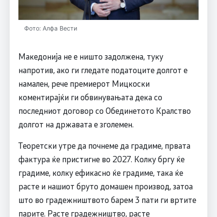
Фото: Алфа Вести
Македонија не е ништо задолжена, туку
напротив, ако ги гледате податоците долгот е
намален, рече премиерот Мицкоски
коментирајќи ги обвинувањата дека со
последниот договор со Обединетото Кралство
долгот на државата е зголемен.
Теоретски утре да почнеме да градиме, првата
фактура ќе пристигне во 2027. Колку бргу ќе
градиме, колку ефикасно ќе градиме, така ќе
расте и нашиот бруто домашен производ, затоа
што во градежништвото барем 3 пати ги вртите
парите. Расте градежништво, расте