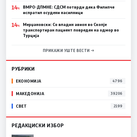
14
ВМРО-ДПМНЕ: СДСM потврди дека Филипче
Ч
испратил осудени насилници
14
Мерџановски: Со владин авион во Скопје
Ч
транспортиран пациент повреден на одмор во
Турција
ПРИКАЖИ УШТЕ ВЕСТИ →
РУБРИКИ
ЕКОНОМИЈА
4796
МАКЕДОНИЈА
39206
СВЕТ
2199
РЕДАКЦИСКИ ИЗБОР