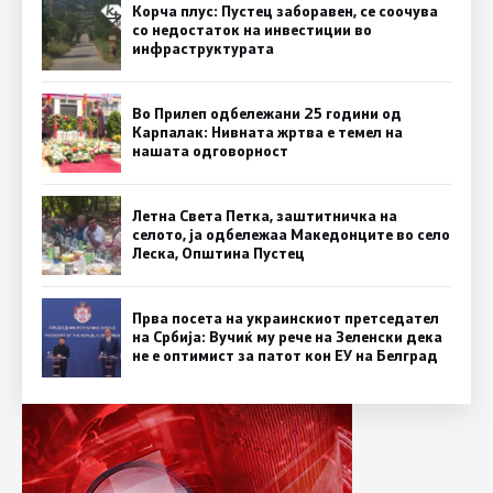
Корча плус: Пустец заборавен, се соочува
со недостаток на инвестиции во
инфраструктурата
Во Прилеп одбележани 25 години од
Карпалак: Нивната жртва е темел на
нашата одговорност
Летна Света Петка, заштитничка на
селото, ја одбележаа Македонците во село
Леска, Општина Пустец
Прва посета на украинскиот претседател
на Србија: Вучиќ му рече на Зеленски дека
не е оптимист за патот кон ЕУ на Белград