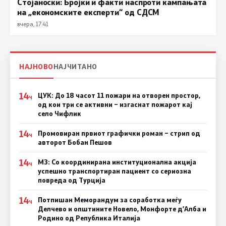
Стојаноски: Бројки и факти наспроти кампањата
на „економските експерти“ од СДСM
вчера, 17:41
НАЈНОВО
НАЈЧИТАНО
14
ЦУК: До 18 часот 11 пожари на отворен простор,
Ч
од кои три се активни – изгаснат пожарот кај
село Чифлик
14
Промовиран првиот графички роман – стрип од
Ч
авторот Бобан Пешов
14
МЗ: Со координирана институционална акција
Ч
успешно транспортиран пациент со сериозна
повреда од Турција
14
Потпишан Меморандум за соработка меѓу
Ч
Делчево и општините Новело, Монфорте д’Алба и
Родино од Република Италија