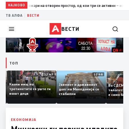
НАЈНОВО
17:42
ЦУК: До 18 часот 11 пожари на отворен простор, од кои
|
ТВ АЛФА
ВЕСТИ
ВЕСТИ
ТОП
12:50
12:47
12:46
Казни има, но
Јавниот и државниот
Во СДСМ
ии и
тротинетите се уште ги
долг на Македонија се
талогот:
возат деца
стабилни
е само б
ето
копија д
Заев
ЕКОНОМИЈА
Мицкоски ги повика младите