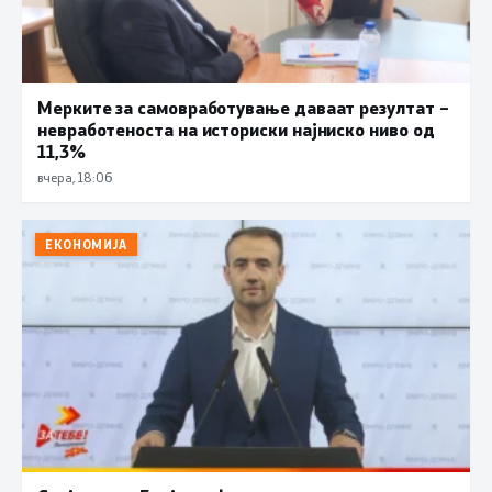
Мерките за самовработување даваат резултат –
невработеноста на историски најниско ниво од
11,3%
вчера, 18:06
ЕКОНОМИЈА