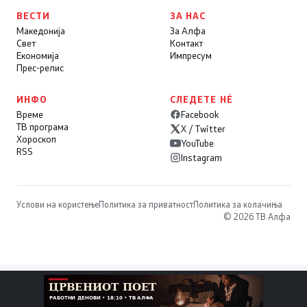
ВЕСТИ
ЗА НАС
Македонија
За Алфа
Свет
Контакт
Економија
Импресум
Прес-релис
ИНФО
СЛЕДЕТЕ НÉ
Време
Facebook
ТВ програма
X / Twitter
Хороскоп
YouTube
RSS
Instagram
Услови на користење
Политика за приватност
Политика за колачиња
© 2026 ТВ Алфа