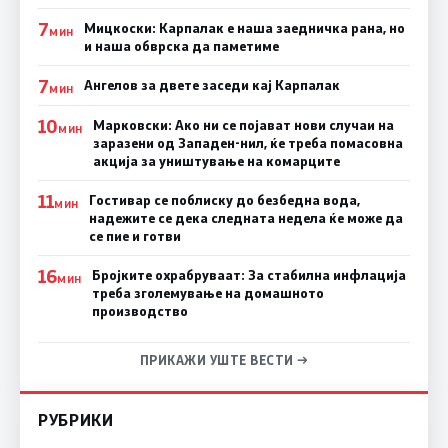
7
Мицкоски: Карпалак е наша заедничка рана, но
МИН
и наша обврска да паметиме
7
Ангелов за двете заседи кај Карпалак
МИН
10
Марковски: Ако ни се појават нови случаи на
МИН
заразени од Западен-нил, ќе треба помасовна
акција за уништување на комарците
11
Гостивар се поблиску до безбедна вода,
МИН
надежите се дека следната недела ќе може да
се пие и готви
16
Бројките охрабруваат: За стабилна инфлација
МИН
треба зголемување на домашното
производство
ПРИКАЖИ УШТЕ ВЕСТИ →
РУБРИКИ