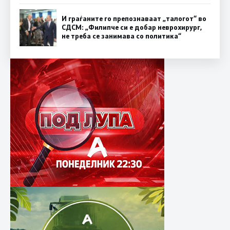
И граѓаните го препознаваат „талогот“ во
СДСМ: „Филипче си е добар неврохирург,
не треба се занимава со политика“