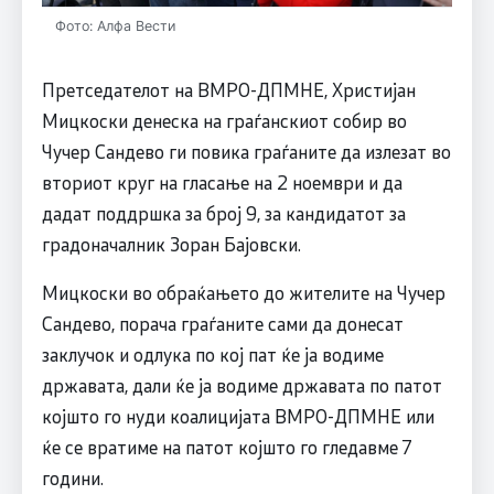
Фото: Алфа Вести
Претседателот на ВМРО-ДПМНЕ, Христијан
Мицкоски денеска на граѓанскиот собир во
Чучер Сандево ги повика граѓаните да излезат во
вториот круг на гласање на 2 ноември и да
дадат поддршка за број 9, за кандидатот за
градоначалник Зоран Бајовски.
Мицкоски во обраќањето до жителите на Чучер
Сандево, порача граѓаните сами да донесат
заклучок и одлука по кој пат ќе ја водиме
државата, дали ќе ја водиме државата по патот
којшто го нуди коалицијата ВМРО-ДПМНЕ или
ќе се вратиме на патот којшто го гледавме 7
години.