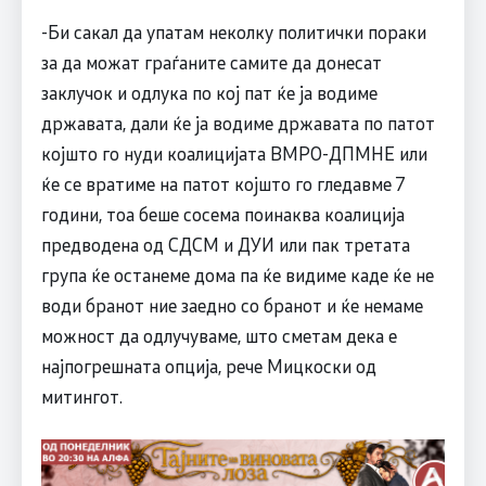
-Би сакал да упатам неколку политички пораки
за да можат граѓаните самите да донесат
заклучок и одлука по кој пат ќе ја водиме
државата, дали ќе ја водиме државата по патот
којшто го нуди коалицијата ВМРО-ДПМНЕ или
ќе се вратиме на патот којшто го гледавме 7
години, тоа бешe сосема поинаква коалиција
предводена од СДСМ и ДУИ или пак третата
група ќе останеме дома па ќе видиме каде ќе не
води бранот ние заедно со бранот и ќе немаме
можност да одлучуваме, што сметам дека е
најпогрешната опција, рече Мицкоски од
митингот.