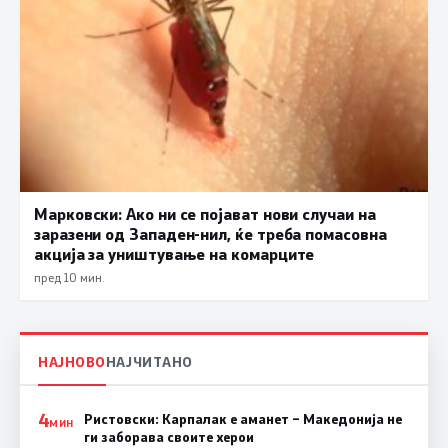
Марковски: Ако ни се појават нови случаи на
заразени од Западен-нил, ќе треба помасовна
акција за уништување на комарците
пред 10 мин.
НАЈНОВО
НАЈЧИТАНО
4
Ристовски: Карпалак е аманет – Македонија не
МИН
ги заборава своите херои