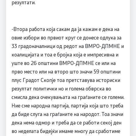
резултати.
-Втора работа која сакам да ја кажам е дека на
овие избори во првиот круг се донесе одлука за
33 градоначалници од редот на ВМРО-ДПМНЕ и
коалицијата и тоа е бројка која е импресивна и
уште во 26 општини ВМРО-ДПМНЕ се или на
прво место или на второ што значи 59 општини
плус Градот Скопје тоа претставува историски
резултат политички но и голема обврска во
смисла дека очекувањата на граѓаните се големи.
Ние сме народна партија, партија која што треба
да биде слуга на граѓаните на народот. Тоа значи
дека нема одмор и треба да се работи секој ден
во неделата бидејќи имаме многу да сработиме