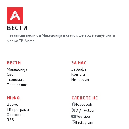
ВЕСТИ
Независни вести од Македонија и светот, дел од медиумската
мрежа ТВ Алфа.
ВЕСТИ
ЗА НАС
Македонија
За Алфа
Свет
Контакт
Економија
Импресум
Прес-релис
ИНФО
СЛЕДЕТЕ НÉ
Време
Facebook
ТВ програма
X / Twitter
Хороскоп
YouTube
RSS
Instagram