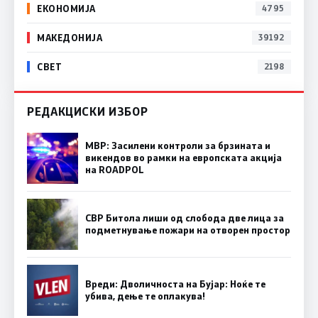
ЕКОНОМИЈА
4795
МАКЕДОНИЈА
39192
СВЕТ
2198
РЕДАКЦИСКИ ИЗБОР
МВР: Засилени контроли за брзината и
викендов во рамки на европската акција
на ROADPOL
СВР Битола лиши од слобода две лица за
подметнување пожари на отворен простор
Вреди: Дволичноста на Бујар: Ноќе те
убива, дење те оплакува!