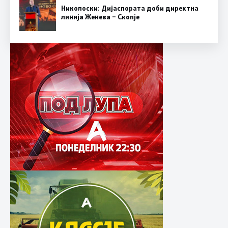
Николоски: Дијаспората доби директна
линија Женева – Скопје