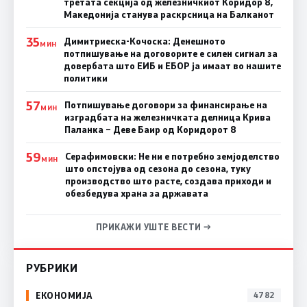
третата секција од железничкиот Коридор 8,
Македонија станува раскрсница на Балканот
35
Димитриеска-Кочоска: Денешното
МИН
потпишување на договорите е силен сигнал за
довербата што ЕИБ и ЕБОР ја имаат во нашите
политики
57
Потпишување договори за финансирање на
МИН
изградбата на железничката делница Крива
Паланка – Деве Баир од Коридорот 8
59
Серафимовски: Не ни е потребно земјоделство
МИН
што опстојува од сезона до сезона, туку
производство што расте, создава приходи и
обезбедува храна за државата
ПРИКАЖИ УШТЕ ВЕСТИ →
РУБРИКИ
ЕКОНОМИЈА
4782