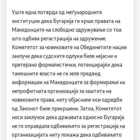
Уште една потврда од меѓународните
институции дека Бугарија ги крши правата на
Македонците на слободно здружување со тоа
што одбива регистрација на здружение.
Комитетот за човековите на Обединетите нации
заклучи дека судските одлуки биле нејасни и
претерано формалистички, потенцирајќи дека
тамошните власти не ги зеле предвид
информации на Македонците за формирање на
непрофитната организација за заштита на
човековите права, ниту објасниле кои одредби
од Законот биле прекршени. Затоа, Комитетот
носи заклучок дека државата односно Бугарија
не го оправдала одбивањето за регистрација на
организацијата ниту покажа дека одбивањето