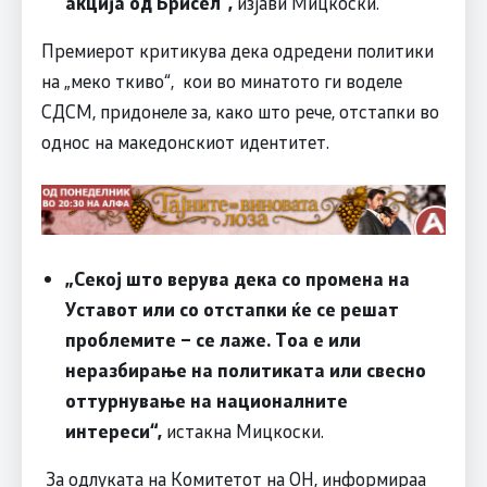
акција од Брисел“,
изјави Мицкоски.
Премиерот критикува дека одредени политики
на „меко ткиво“, кои во минатото ги воделе
СДСМ, придонеле за, како што рече, отстапки во
однос на македонскиот идентитет.
„Секој што верува дека со промена на
Уставот или со отстапки ќе се решат
проблемите – се лаже. Тоа е или
неразбирање на политиката или свесно
оттурнување на националните
интереси“,
истакна Мицкоски.
За одлуката на Комитетот на ОН, информираа