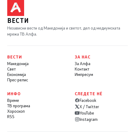
ВЕСТИ
Независни вести од Македонија и светот, дел од медиумската
мрежа ТВ Алфа.
ВЕСТИ
ЗА НАС
Македонија
За Алфа
Свет
Контакт
Економија
Импресум
Прес-релис
ИНФО
СЛЕДЕТЕ НÉ
Време
Facebook
ТВ програма
X / Twitter
Хороскоп
YouTube
RSS
Instagram