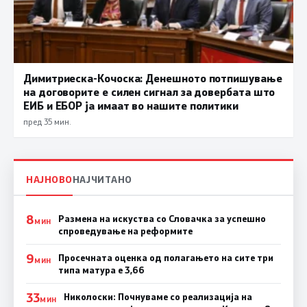
Димитриеска-Кочоска: Денешното потпишување
на договорите е силен сигнал за довербата што
ЕИБ и ЕБОР ја имаат во нашите политики
пред 35 мин.
НАЈНОВО
НАЈЧИТАНО
8
Размена на искуства со Словачка за успешно
МИН
спроведување на реформите
9
Просечната оценка од полагањето на сите три
МИН
типа матура е 3,66
33
Николоски: Почнуваме со реализација на
МИН