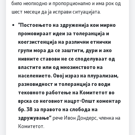
било неопходно и пропорционално и има рок од
шест месеци да ја исправи ситуацијата.
“Постоењето на здруженија кои мирно
промовираат идеи за толеранција и
коегзистенција на различни етнички
групи мора да се заштити, дури и ако
нивните ставови не се споделуваат од
властите или од мнозинството на
населението. Овој израз на плурализам,
разновидност и толеранција го води
тековното работење на Комитетот во
врска со неговиот нацрт-Општ коментар
бр. 38 за правото на слобода на
здружување”
рече Ивон Дондерс, членка на
Комитетот.