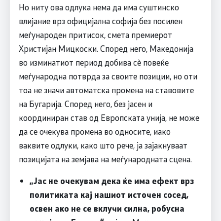
Но ниту ова одлука нема да има суштинско
влијание врз официјална софија без посилен
меѓународен притисок, смета премиерот
Христијан Мицкоски. Според него, Македонија
во изминатиот период добива сè повеќе
меѓународна потврда за своите позиции, но оти
тоа не значи автоматска промена на ставовите
на Бугарија. Според него, без јасен и
координиран став од Европската унија, не може
да се очекува промена во односите, иако
ваквите одлуки, како што рече, ја зајакнуваат
позицијата на земјава на меѓународната сцена.
„Јас не очекувам дека ќе има ефект врз
политиката кај нашиот источен сосед,
освен ако не се вклучи силна, робусна