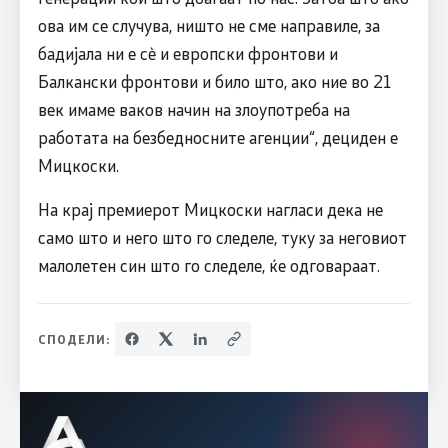
ова им се случува, ништо не сме направиле, за
бадијала ни е сè и европски фронтови и
Балкански фронтови и било што, ако ние во 21
век имаме ваков начин на злоупотреба на
работата на безбедносните агенции“, дециден е
Мицкоски.
На крај премиерот Мицкоски нагласи дека не
само што и него што го следеле, туку за неговиот
малолетен син што го следеле, ќе одговараат.
СПОДЕЛИ: