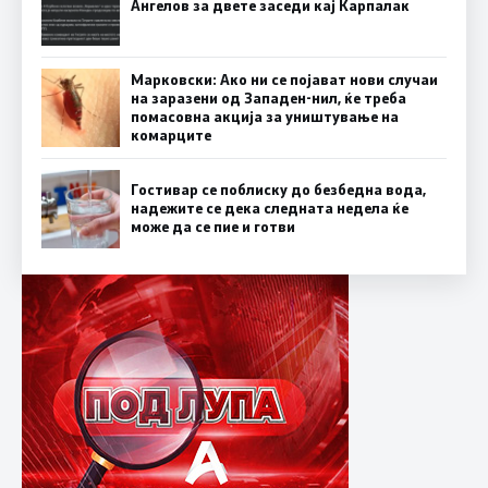
Ангелов за двете заседи кај Карпалак
Марковски: Ако ни се појават нови случаи
на заразени од Западен-нил, ќе треба
помасовна акција за уништување на
комарците
Гостивар се поблиску до безбедна вода,
надежите се дека следната недела ќе
може да се пие и готви