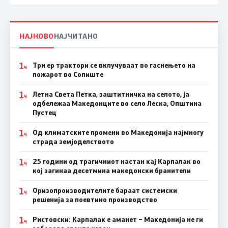
НАЈНОВО
НАЈЧИТАНО
1
Три ер трактори се вклучуваат во гаснењето на
Ч
пожарот во Сопиште
1
Летна Света Петка, заштитничка на селото, ја
Ч
одбележаа Македонците во село Леска, Општина
Пустец
1
Од климатските промени во Македонија најмногу
Ч
страда земјоделството
1
25 години од трагичниот настан кај Карпалак во
Ч
кој загинаа десетмина македонски бранители
1
Оризопроизводителите бараат системски
Ч
решенија за поевтино производство
1
Ристовски: Карпалак е аманет – Македонија не ги
Ч