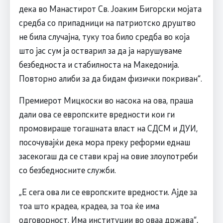
дека во Манастирот Св. Јоаким Бигорски мојата
средба со припадници на патриотско друштво
не била случајна, туку тоа било средба во која
што јас сум ја остварил за да ја нарушуваме
безбедноста и стабилноста на Македонија.
Повторно алиби за да бидам физички покриван“.
Премиерот Мицкоски во насока на ова, праша
дали ова се европските вредности кои ги
промовираше тогашната власт на СДСМ и ДУИ,
посочувајќи дека мора преку реформи еднаш
засекогаш да се стави крај на овие злоупотреби
со безбедносните служби.
„Е сега ова ли се европските вредности. Ајде за
тоа што крадеа, крадеа, за тоа ќе има
одговорност. Има институции во оваа држава“,