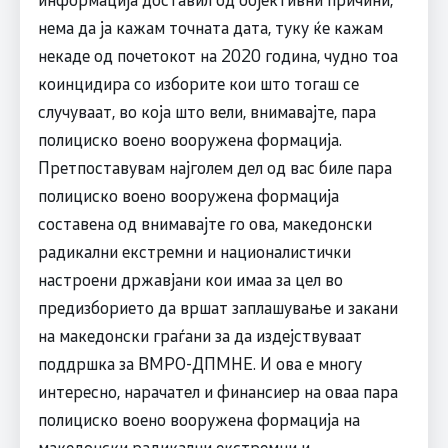
нема да ја кажам точната дата, туку ќе кажам
некаде од почетокот на 2020 година, чудно тоа
коинцидира со изборите кои што тогаш се
случуваат, во која што вели, внимавајте, пара
полициско воено вооружена формација.
Претпоставувам најголем дел од вас биле пара
полициско воено вооружена формација
составена од внимавајте го ова, македонски
радикални екстремни и националистички
настроени државјани кои имаа за цел во
предизборието да вршат заплашување и закани
на македонски граѓани за да издејствуваат
поддршка за ВМРО-ДПМНЕ. И ова е многу
интересно, нарачател и финансиер на оваа пара
полициско воено вооружена формација на
македонски радикални екстремни и