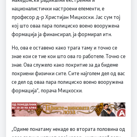
националистички настроени елементи, е
професор д-р Христијан Мицкоски. Јас сум тој
кој што оваа пара полициско воено вооружена
формација ја финансирал, ја формирал итн.
Но, ова е оставено како трага таму и точно се
знае кои се тие кои што ова го работеле. Точно се
знае. Ова служело како покритие за да бидеме
покриени физички сите. Сите најголем дел од вас
се дел од оваа пара полициско воено вооружена
формација“, порача Мицкоски.
„Одиме понатаму некаде во втората половина од