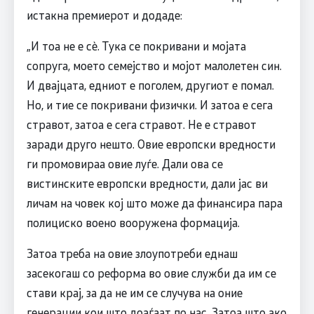
истакна премиерот и додаде:
„И тоа не е сè. Тука се покривани и мојата
сопруга, моето семејство и мојот малолетен син.
И двајцата, едниот е поголем, другиот е помал.
Но, и тие се покривани физички. И затоа е сега
стравот, затоа е сега стравот. Не е стравот
заради друго нешто. Овие европски вредности
ги промовираа овие луѓе. Дали ова се
вистинските европски вредности, дали јас ви
личам на човек кој што може да финансира пара
полициско воено вооружена формација.
Затоа треба на овие злоупотреби еднаш
засекогаш со реформа во овие служби да им се
стави крај, за да не им се случува на оние
генерации кои што доаѓаат по нас. Затоа што ако