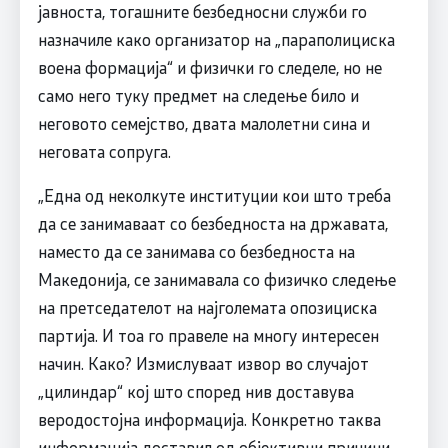
јавноста, тогашните безбедносни служби го
назначиле како организатор на „параполициска
воена формација“ и физички го следеле, но не
само него туку предмет на следење било и
неговото семејство, двата малолетни сина и
неговата сопруга.
„Една од неколкуте институции кои што треба
да се занимаваат со безбедноста на државата,
наместо да се занимава со безбедноста на
Македонија, се занимавала со физичко следење
на претседателот на најголемата опозициска
партија. И тоа го правеле на многу интересен
начин. Како? Измислуваат извор во случајот
„цилиндар“ кој што според нив доставува
веродостојна информација. Конкретно таква
информација доставил од објективни причини,