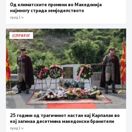
Од климатските промени во Македонија
најмногу страда земјоделството
пред 1 ч.
ПРИЛОГ
25 години од трагичниот настан кај Карпалак во
кој загинаа десетмина македонски бранители
пред 1 ч.