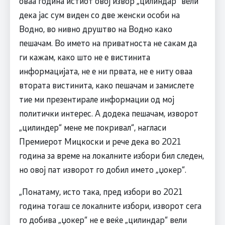
оваа година истиот овој извор „цилиндар“ вели
дека јас сум виден со две женски особи на
Водно, во нивно друштво на Водно како
пешачам. Во името на приватноста не сакам да
ги кажам, како што не е вистинита
информацијата, не е ни првата, не е ниту оваа
втората вистинита, како пешачам и замислете
тие ми презентирале информации од мој
политички интерес. А додека пешачам, изворот
„цилиндер“ мене ме покривал“, нагласи
Премиерот Мицкоски и рече дека во 2021
година за време на локалните избори бил следен,
но овој пат изворот го добил името „џокер“.
„Понатаму, исто така, пред избори во 2021
година тогаш се локалните избори, изворот сега
го добива „џокер“ не е веќе „цилиндар“ вели