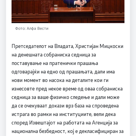
Фото: Алфа Вести
Претседателот на Владата, Христијан Мицкоски
на денешната собраниска седница за
поставување на пратенички прашања
одговарајќи на едно од прашањата, дали има
нови момент во насока на деталите кои ги
изнесовте пред некое време од оваа собраниска
седница за ваше физичко следење и дали може
да се очекуваат докази врз база на спроведена
истрага во рамки на институциите, вели дека
според Извештајот на работата на Агенција за
национална безбедност, кој е декласифициран за