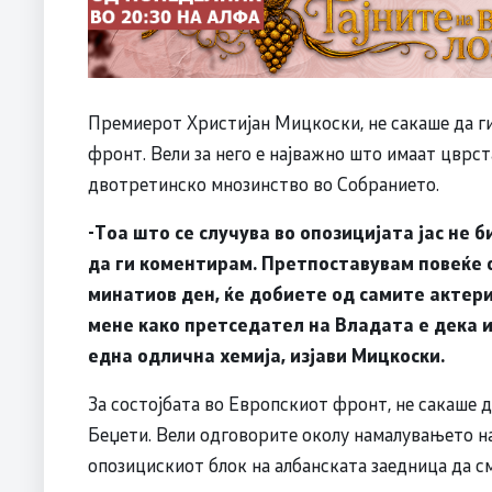
Премиерот Христијан Мицкоски, не сакаше да г
фронт. Вели за него е најважно што имаат цврста
двотретинско мнозинство во Собранието.
-Тоа што се случува во опозицијата јас не 
да ги коментирам. Претпоставувам повеќе 
минатиов ден, ќе добиете од самите актери 
мене како претседател на Владата е дека 
една одлична хемија, изјави Мицкоски.
За состојбата во Европскиот фронт, не сакаше 
Беџети. Вели одговорите околу намалувањето на
опозицискиот блок на албанската заедница да сме