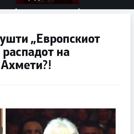
пушти „Европскиот
 распадот на
 Ахмети?!