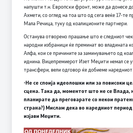
напушти т.н. Европски фронт, може да донесе д
Ахмети, со оглед на тоа што од сега веќе 17-те 
Мала Речица, туку од коалиционите партнери.
Останува отворено прашање што е следниот чеко
народни избраници ќе преминат во владината к
Алфа, кои се причините за заминувањето од коал
иднина. Вицепремиерот Изет Меџити немал се уш
трансфери, вели одговор ќе добиеме наредниот
-Не се споија идеолошки или за повисоки це
сцена. Така да, моментот што не се Влада,
планирате да преговарате со некои пратен
страна?) Мислам дека во наредниот период
изјави Меџити.