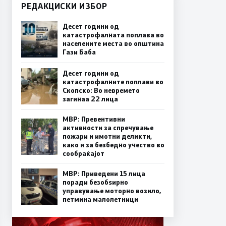
РЕДАКЦИСКИ ИЗБОР
Десет години од
катастрофалната поплава во
населените места во општина
Гази Баба
Десет години од
катастрофалните поплави во
Скопско: Во невремето
загинаа 22 лица
МВР: Превентивни
активности за спречување
пожари и имотни деликти,
како и за безбедно учество во
сообраќајот
МВР: Приведени 15 лица
поради безобѕирно
управување моторно возило,
петмина малолетници