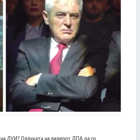
а на ДУИ? Одлуката на лидерот ДПА да го