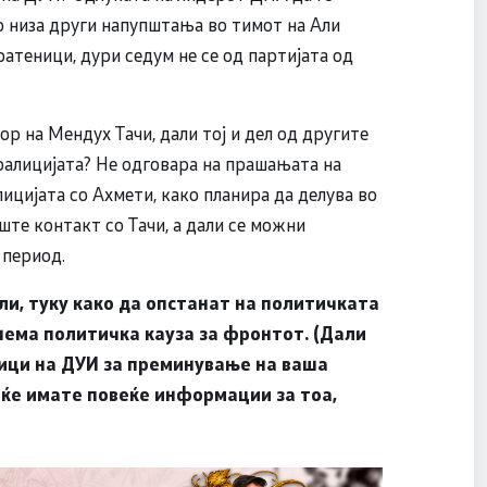
о низа други напупштања во тимот на Али
пратеници, дури седум не се од партијата од
р на Мендух Тачи, дали тој и дел од другите
оалицијата? Не одговара на прашањата на
ицијата со Ахмети, како планира да делува во
те контакт со Тачи, а дали се можни
 период.
ли, туку како да опстанат на политичката
 нема политичка кауза за фронтот. (Дали
ици на ДУИ за преминување на ваша
 ќе имате повеќе информации за тоа,