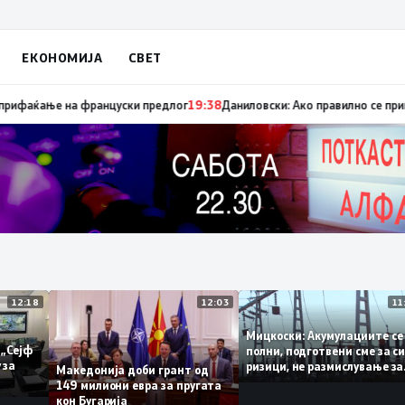
ЕКОНОМИЈА
СВЕТ
ница „мигранти за пари“, така на талогот на СДСМ му пука и најновата
12:18
12:03
Мицкоски: Акумулациит
и од „Сејф
полни, подготвени сме з
ногу за
ризици, не размислувањ
Македонија доби грант од
поскапување на струјат
149 милиони евра за пругата
кон Бугарија