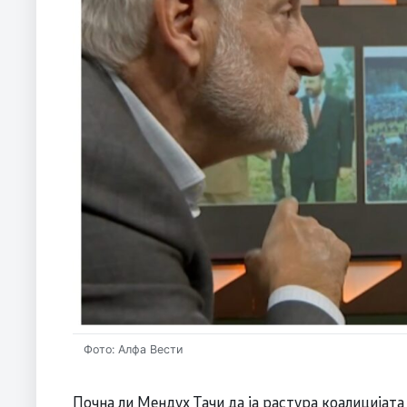
Фото: Алфа Вести
Почна ли Мендух Тачи да ја растура коалицијат