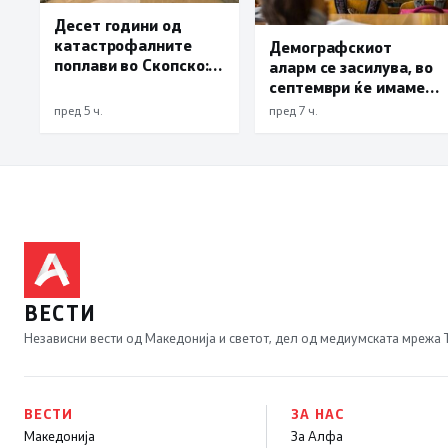
Десет години од
катастрофалните
Демографскиот
поплави во Скопско:
аларм се засилува, во
Во невремето загинаа
септември ќе имаме
22 лица
најмалку 3.000
пред 5 ч.
пред 7 ч.
првачиња помалку
ВЕСТИ
Независни вести од Македонија и светот, дел од медиумската мрежа
ВЕСТИ
ЗА НАС
Македонија
За Алфа