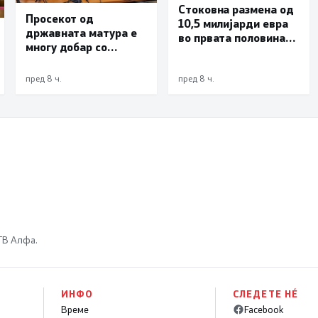
Стоковна размена од
Просекот од
10,5 милијарди евра
државната матура е
во првата половина
многу добар со
од годината –
оценка 3,66
Македонија го
зголемува извозот
пред 8 ч.
пред 8 ч.
 ТВ Алфа.
ИНФО
СЛЕДЕТЕ НÉ
Време
Facebook