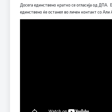
Досега единствено кратко се огласија од ДПА. В
единствено ќе останел во личен контакт со Али 