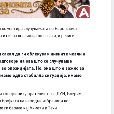
и коментира случувањата во Европскиот
 и силна коалиција во власта, и речиси
би сакал да ги облекувам нивните чевли и
одговори на ова што се случуваше
во опозицијата. Но, она што е важно за
имаме една стабилна ситуација, имаме
да говори ниту пратеникот на ДУИ, Блерим
 бројката на народни избраници во
 ги барале кај Ахмети и Тачи.