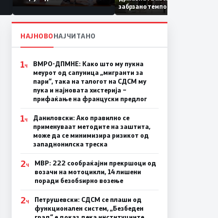
Коридор 8, Македонија
забрзано темпо
станува раскрсница на
Балканот
НАЈНОВО
НАЈЧИТАНО
1
ВМРО-ДПМНЕ: Како што му пукна
Ч
меурот од сапуница „мигранти за
пари“, така на талогот на СДСМ му
пука и најновата хистерија –
прифаќање на француски предлог
1
Даниловски: Ако правилно се
Ч
применуваат методите на заштита,
може да се минимизира ризикот од
западнонилска треска
2
МВР: 222 сообраќајни прекршоци од
Ч
возачи на мотоцикли, 14 лишени
поради безобѕирно возење
2
Петрушевски: СДСМ се плаши од
Ч
функционален систем, „Безбеден
град“ е доказ дека институциите