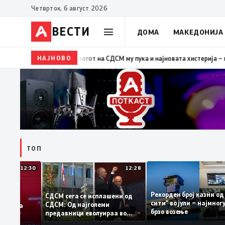
Четврток, 6 август 2026
ВЕСТИ
ДОМА
МАКЕДОНИЈА
НАЈНОВО
19:39
ВМРО-ДПМНЕ: Како што му пукна меурот од сапу
ТОП
12:30
12:28
Рекорден број казн
СДСМ сега се исплашени од
сити“ во јули – најм
СДСМ: Од најголеми
атоците на
брзо возење
предавници еволуираа во
емантираат
најголеми патриоти