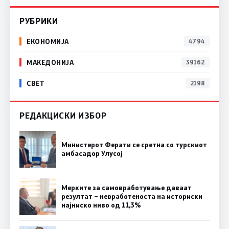
РУБРИКИ
ЕКОНОМИЈА
4794
МАКЕДОНИЈА
39162
СВЕТ
2198
РЕДАКЦИСКИ ИЗБОР
Министерот Ферати се сретна со турскиот
амбасадор Улусој
Мерките за самовработување даваат
резултат – невработеноста на историски
најниско ниво од 11,3%