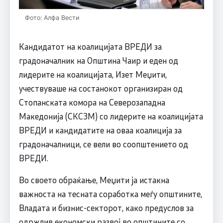
Фото: Алфа Вести
Кандидатот на коалицијата ВРЕДИ за
градоначалник на Општина Чаир и еден од
лидерите на коалицијата, Изет Меџити,
учествуваше на состанокот организиран од
Стопанската комора на Северозападна
Македонија (СКСЗМ) со лидерите на коалицијата
ВРЕДИ и кандидатите на оваа коалиција за
градоначалници, се вели во соопштението од
ВРЕДИ.
Во своето обраќање, Меџити ја истакна
важноста на тесната соработка меѓу општините,
Владата и бизнис-секторот, како предуслов за
одржлив економски развој во општините со