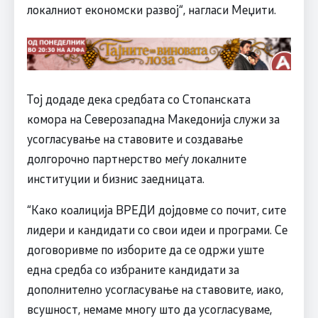
локалниот економски развој“, нагласи Меџити.
Тој додаде дека средбата со Стопанската
комора на Северозападна Македонија служи за
усогласување на ставовите и создавање
долгорочно партнерство меѓу локалните
институции и бизнис заедницата.
“Како коалиција ВРЕДИ дојдовме со почит, сите
лидери и кандидати со свои идеи и програми. Се
договоривме по изборите да се одржи уште
една средба со избраните кандидати за
дополнително усогласување на ставовите, иако,
всушност, немаме многу што да усогласуваме,