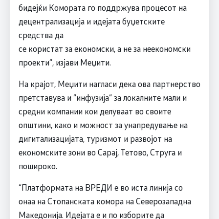
бидејќи Комората го поддржува процесот на
децентрализација и идејата буџетските
средства да
се користат за економски, а не за неекономски
проекти“, изјави Меџити.
На крајот, Меџити нагласи дека ова партнерство
претставува и “инфузија“ за локалните мали и
средни компании кои делуваат во своите
општини, како и можност за унапредување на
дигитализацијата, туризмот и развојот на
економските зони во Сарај, Тетово, Струга и
пошироко.
“Платформата на ВРЕДИ е во иста линија со
онаа на Стопанската комора на Северозападна
Македонија. Идејата е и по изборите да