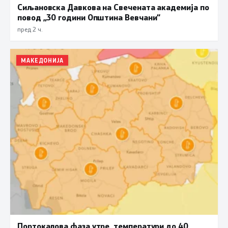
Сиљановска Давкова на Свечената академија по
повод „30 години Општина Вевчани“
пред 2 ч.
МАКЕДОНИЈА
Портокалова фаза утре, температури до 40