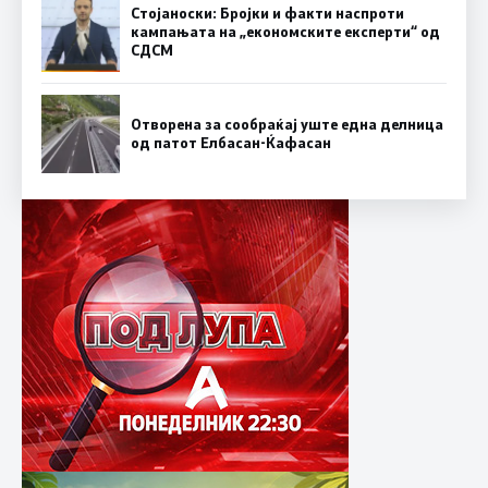
Стојаноски: Бројки и факти наспроти
кампањата на „економските експерти“ од
СДСM
Отворена за сообраќај уште една делница
од патот Елбасан-Ќафасан