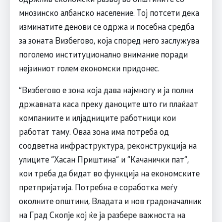
мнозинско албанско население. Тој потсети дека
изминатите денови се одржа и посебна средба
за зоната Визбегово, која според него заслужува
поголемо институционално внимание поради
нејзиниот голем економски придонес.
“Визбегово е зона која дава најмногу и ја полни
државната каса преку даноците што ги плаќаат
компаниите и илјадниците работници кои
работат таму. Оваа зона има потреба од
соодветна инфраструктура, реконструкција на
улиците “Хасан Приштина“ и “Качанички пат“,
кои треба да бидат во функција на економските
претпријатија. Потребна е соработка меѓу
околните општини, Владата и нов градоначалник
на Град Скопје кој ќе ја разбере важноста на