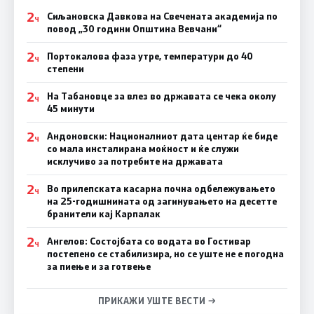
2
Сиљановска Давкова на Свечената академија по
Ч
повод „30 години Општина Вевчани“
2
Портокалова фаза утре, температури до 40
Ч
степени
2
На Табановце за влез во државата се чека околу
Ч
45 минути
2
Андоновски: Националниот дата центар ќе биде
Ч
со мала инсталирана моќност и ќе служи
исклучиво за потребите на државата
2
Во прилепската касарна почна одбележувањето
Ч
на 25-годишнината од загинувањето на десетте
бранители кај Карпалак
2
Ангелов: Состојбата со водата во Гостивар
Ч
постепено се стабилизира, но се уште не е погодна
за пиење и за готвење
ПРИКАЖИ УШТЕ ВЕСТИ →