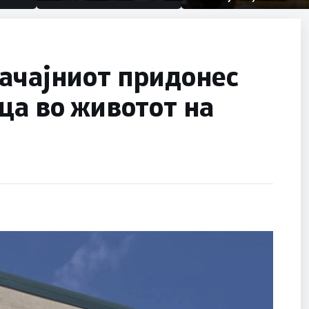
првачиња помалку
половина тунел во слепа
улица, сега имаме целина
ачајниот придонес
ца во животот на