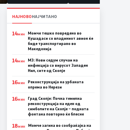
НАЈНОВО
НАЈЧИТАНО
14
Момче тешко повредено во
МИН
Кушадаси со владиниот авион ќе
биде транспортирано во
Македонија
14
МЗ: Нови седум случаи на
МИН
инфекција со вирусот Западен
Нил, сите од Скопје
16
Реконструкција на урбаната
МИН
опрема во Нерези
16
Град Скопје: Почна темелна
МИН
реконструкција на еден од
симболите на Скопје – подната
фонтана повторно ќе блесне
18
Момче загина во сообраќајка на
МИН