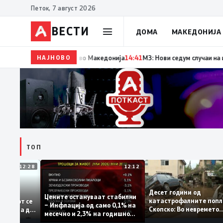
Петок, 7 август 2026
ВЕСТИ
ДОМА
МАКЕДОНИЈА
НАЈНОВО
14:42
Момче тешко повредено во Кушадаси со влади
ТОП
12:28
12:12
Десет години од
стапува –
Цените остануваат стабилни
катастрофалните п
идентитетот се
– Инфлација од само 0,1% на
Скопско: Во неврем
а која нема да
месечно и 2,3% на годишно
загинаа 22 лица
ниво