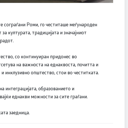
е сограѓани Роми, го честиташе меѓународен
 за културата, традицијата и значајниот
градот.
ество, со континуиран придонес во
тсетува на важноста на еднаквоста, почитта и
и инклузивно општество, стои во честитката.
на интеграцијата, образованието и
вајќи еднакви можности за сите граѓани.
ата заедница.