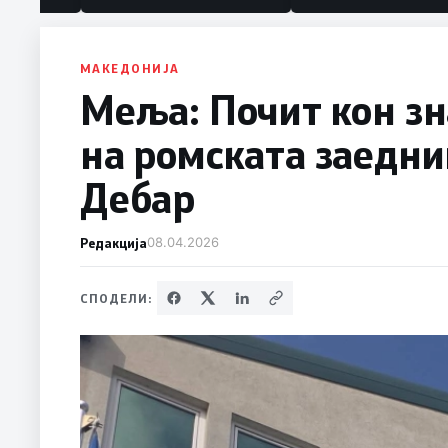
МАКЕДОНИЈА
Меља: Почит кон зн
на ромската заедни
Дебар
Редакција
08.04.2026
СПОДЕЛИ: