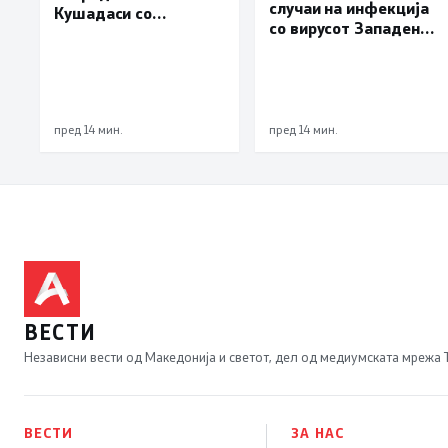
случаи на инфекција
Кушадаси со
со вирусот Западен
владиниот авион ќе
Нил, сите од Скопје
биде транспортирано
во Македонија
пред 14 мин.
пред 14 мин.
ВЕСТИ
Независни вести од Македонија и светот, дел од медиумската мрежа
ВЕСТИ
ЗА НАС