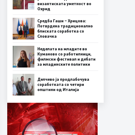
византиската уметност во
Охрид
Средба Гаши – Хрицова:
Потврдена традиционално
блиската соработка со
Словачка
Неделата на младите во
Куманово со работилници,
филмски фестивал и дебати
за младинските политики
Делчево ја продлабочува
соработката со четири
општини од Италија