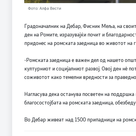
Фото: Алфа Вести
Градоначалник на Дебар, Фисник Меља, на своит
ден на Ромите, изразувајќи почит и благодарност
придонес на ромската заедница во животот на 
-Ромската заедница е важен дел од нашето општ
културниот и социјалниот развој. Овој ден нè по
соживотот како темелни вредности за праведно 
Нагласува дека останува посветен на поддршка 
благосостојбата на ромската заедница, обезбеду
Во Дебар живеат над 1500 припадници на ромск