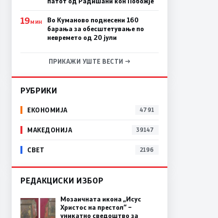
патот од Радишани кон Побожје
19
Во Куманово поднесени 160
МИН
барања за обесштетување по
невремето од 20 јули
ПРИКАЖИ УШТЕ ВЕСТИ →
РУБРИКИ
ЕКОНОМИЈА
4791
МАКЕДОНИЈА
39147
СВЕТ
2196
РЕДАКЦИСКИ ИЗБОР
Мозаичната икона „Исус
Христос на престол“ –
уникатно сведоштво за