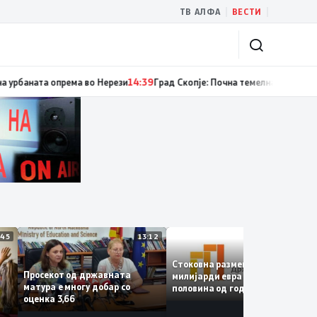
|
|
ТВ АЛФА
ВЕСТИ
 случаи на инфекција со вирусот Западен Нил, сите од Скопје
14:40
Рекон
13:45
13:12
12:
Стоковна размена од 10,5
Просекот од државната
милијарди евра во првата
матура е многу добар со
половина од годината –
е
оценка 3,66
Македонија го зголемува
ќе
извозот