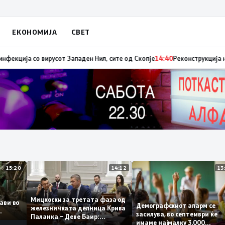
ЕКОНОМИЈА
СВЕТ
ниот авион ќе биде транспортирано во Македонија
14:41
МЗ: Нови седум
15:20
14:12
Мицкоски за третата фаза од
оплави во
Демографскиот аларм с
железничката делница Крива
ето
засилува, во септември 
Паланка – Деве Баир:
имаме најмалку 3.000
Проектот нема да заврши на