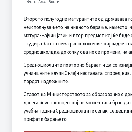
Фото: Алфа Вести
Второто полугодие матурантите од државава го 
неисполнувањето на нивното барање, наместо ч
матура-мајчин јазик и втор предмет кој ќе биде 
студира.Засега нема расположение кај надлежнит
средношколци,а доколку ова не се промени, наја
Средношколците повторно бараат и да се изнајде
училишните клупи.Онлајн наставата, според нив,
тврдат надлежните.
Ставот на Министерството за образование е дек
досегашниот концеп, кој не можел така брзо да с
учебна година.Средношколците сепак, се децидн
прифати барањето.