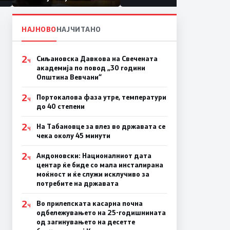
првачиња помалку
а
на
НАЈНОВО
НАЈЧИТАНО
2
Сиљановска Давкова на Свечената
Ч
академија по повод „30 години
Општина Вевчани“
2
Портокалова фаза утре, температури
Ч
до 40 степени
2
На Табановце за влез во државата се
Ч
чека околу 45 минути
2
Андоновски: Националниот дата
Ч
центар ќе биде со мала инсталирана
моќност и ќе служи исклучиво за
потребите на државата
2
Во прилепската касарна почна
Ч
одбележувањето на 25-годишнината
од загинувањето на десетте