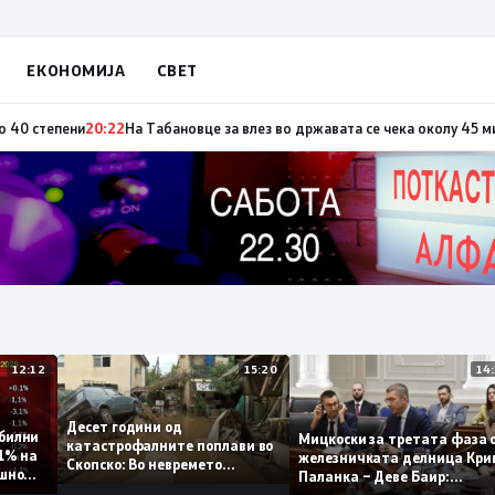
ЕКОНОМИЈА
СВЕТ
по повод „30 години Општина Вевчани“
20:23
Портокалова фаза утре, те
12:12
15:20
Десет години од
 стабилни
Мицкоски за третата ф
катастрофалните поплави во
о 0,1% на
железничката делница 
Скопско: Во невремето
годишно
Паланка – Деве Баир:
загинаа 22 лица
Проектот нема да завр