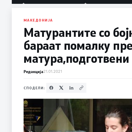
МАКЕДОНИЈА
Матурантите со бој
бараат помалку пр
матура,подготвени 
Редакција
21.01.2021
СПОДЕЛИ: