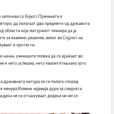
започнаа со бојкот.Причината е
етири, да полагаат два предмети од државнта
од областа која матуранот планира да ја
е за взаемно решение, велат во Сојузот на
вуваат и протести.
 начин, учениците полека да се враќаат во
 не е ниту успешна, ниту квалитетна,како што
а државната матура ќе се полага според
е менува.Измени најавија дури за следната
и,дека не се откажуваат додека не им се