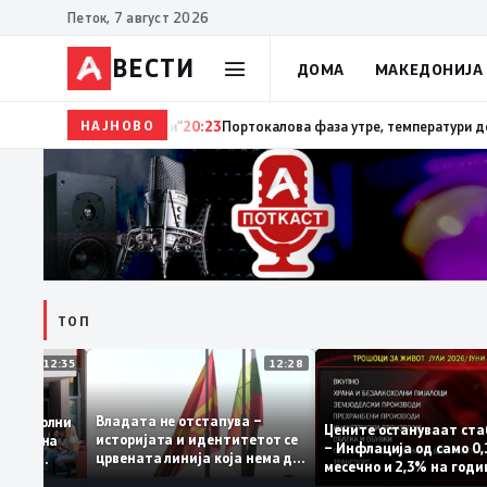
Петок, 7 август 2026
ВЕСТИ
ДОМА
МАКЕДОНИЈА
НАЈНОВО
20:24
Сиљановска Давкова на Свечената академија 
ТОП
12:35
12:28
Владата не отстапува –
е се задоволни
Цените остануваат
историјата и идентитетот се
учениците на
– Инфлација од сам
црвената линија која нема да
ржавната
месечно и 2,3% на 
се погази
ниво