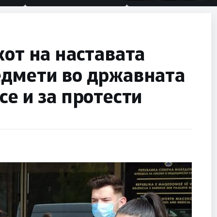
половина тунел во слеп
улица, сега имаме цели
кот на наставата
едмети во државната
се и за протести