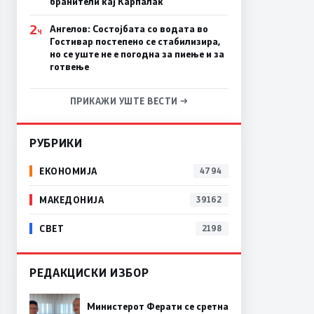
бранители кај Карпалак
2
Ангелов: Состојбата со водата во
Ч
Гостивар постепено се стабилизира,
но се уште не е погодна за пиење и за
готвење
ПРИКАЖИ УШТЕ ВЕСТИ →
РУБРИКИ
ЕКОНОМИЈА
4794
МАКЕДОНИЈА
39162
СВЕТ
2198
РЕДАКЦИСКИ ИЗБОР
Министерот Ферати се сретна