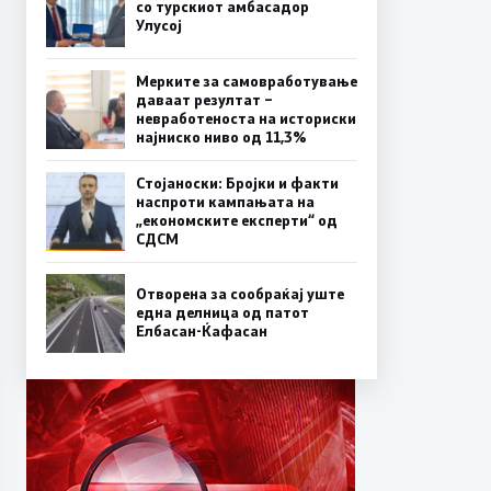
со турскиот амбасадор
Улусој
Мерките за самовработување
даваат резултат –
невработеноста на историски
најниско ниво од 11,3%
Стојаноски: Бројки и факти
наспроти кампањата на
„економските експерти“ од
СДСM
Отворена за сообраќај уште
една делница од патот
Елбасан-Ќафасан