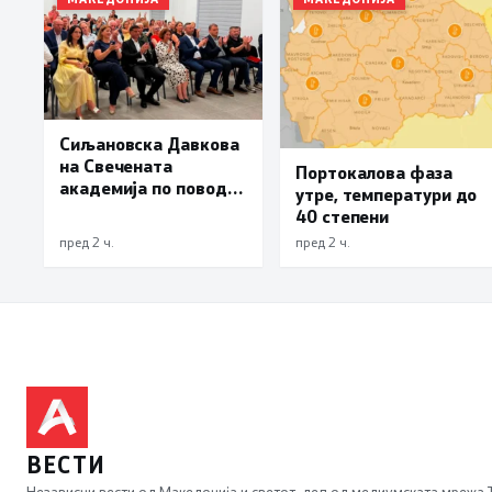
Сиљановска Давкова
на Свечената
Портокалова фаза
академија по повод
утре, температури до
„30 години Општина
40 степени
Вевчани“
пред 2 ч.
пред 2 ч.
ВЕСТИ