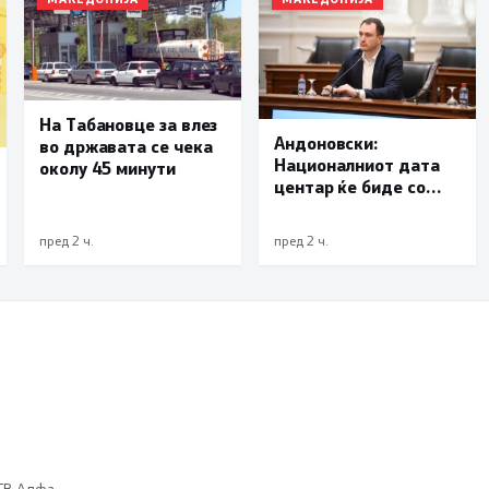
На Табановце за влез
Андоновски:
во државата се чека
Националниот дата
околу 45 минути
центар ќе биде со
мала инсталирана
моќност и ќе служи
пред 2 ч.
пред 2 ч.
исклучиво за
потребите на
државата