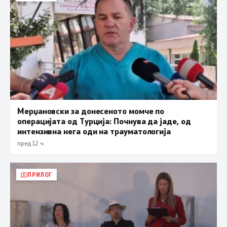
Мерџановски за донесеното момче по
операцијата од Турција: Почнува да јаде, од
интензивна нега оди на трауматологија
пред 12 ч.
ПРИЛОГ