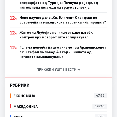
операцијата од Турција: Почнува да јаде, од
интензивна нега оди на трауматологија
12
Ново научно дело „Св. Климент Охридски во
Ч
современата македонска творечка инспирација“
12
Жител на Љубојно починал откако изгубил
Ч
контрол врз моторот што го управувал
12
Голема повелба на хуманизмот за Архиепископот
Ч
г.г. Стефан по повод 40-годишнината од
неговото замонашување
ПРИКАЖИ УШТЕ ВЕСТИ →
РУБРИКИ
ЕКОНОМИЈА
4796
МАКЕДОНИЈА
39245
2201