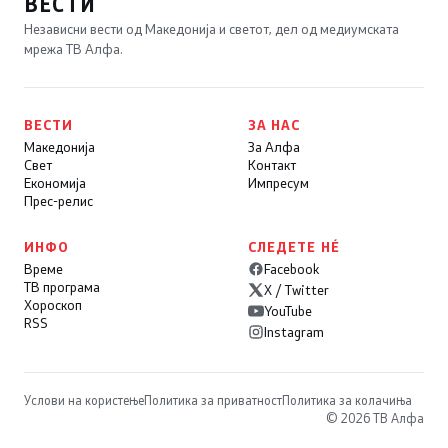
ВЕСТИ
Независни вести од Македонија и светот, дел од медиумската
мрежа ТВ Алфа.
ВЕСТИ
ЗА НАС
Македонија
За Алфа
Свет
Контакт
Економија
Импресум
Прес-релис
ИНФО
СЛЕДЕТЕ НÉ
Време
Facebook
ТВ програма
X / Twitter
Хороскоп
YouTube
RSS
Instagram
Услови на користење
Политика за приватност
Политика за колачиња
© 2026 ТВ Алфа