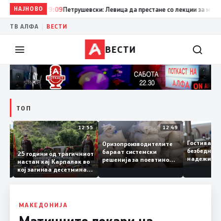
НАЈНОВО
19:09
Петрушевски: Левица да престане со лекции за морал и
|
ТВ АЛФА
ВЕСТИ
ВЕСТИ
ТОП
13:04
12:55
12:49
Гостивар
Оризопроизводителите
безбедна
бараат системски
нија
25 години од трагичниот
надежит
решенија за поевтино
настан кај Карпалак во
следнат
производство
кој загинаа десетмина
може да 
македонски бранители
МАКЕДОНИЈА
Матичните лекари на