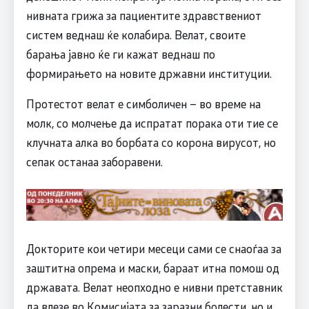
нивната грижа за пациентите здравствениот
систем веднаш ќе колабира. Велат, своите
барања јавно ќе ги кажат веднаш по
формирањето на новите државни институции.
Протестот велат е симболичен – во време на
молк, со молчење да испратат порака оти тие се
клучната алка во борбата со корона вирусот, но
сепак останаа заборавени.
Докторите кои четири месеци сами се снаоѓаа за
заштитна опрема и маски, бараат итна помош од
државата. Велат неопходно е нивни претставник
да влезе во Комисијата за заразни болести, но и