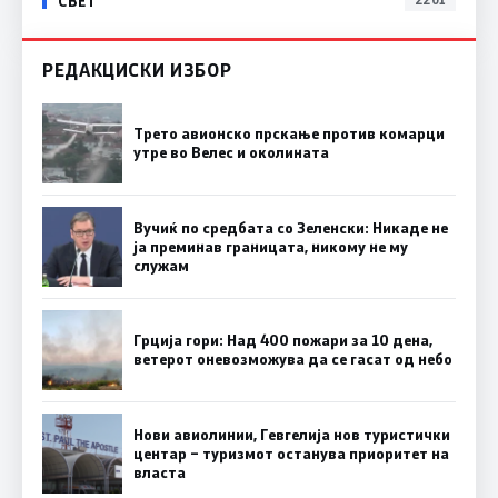
СВЕТ
РЕДАКЦИСКИ ИЗБОР
Трето авионско прскање против комарци
утре во Велес и околината
Вучиќ по средбата со Зеленски: Никаде не
ја преминав границата, никому не му
служам
Грција гори: Над 400 пожари за 10 дена,
ветерот оневозможува да се гасат од небо
Нови авиолинии, Гевгелија нов туристички
центар – туризмот останува приоритет на
власта