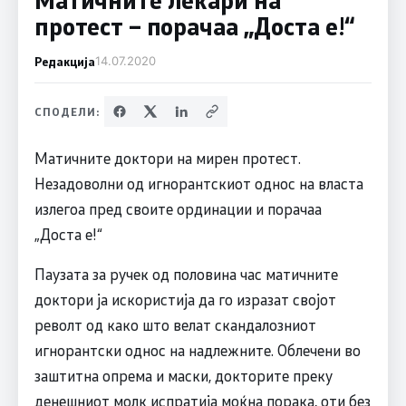
протест – порачаа „Доста е!“
Редакција
14.07.2020
СПОДЕЛИ:
Матичните доктори на мирен протест.
Незадоволни од игнорантскиот однос на власта
излегоа пред своите ординации и порачаа
„Доста е!“
Паузата за ручек од половина час матичните
доктори ја искористија да го изразат својот
револт од како што велат скандалозниот
игнорантски однос на надлежните. Облечени во
заштитна опрема и маски, докторите преку
денешниот молк испратија моќна порака, оти без