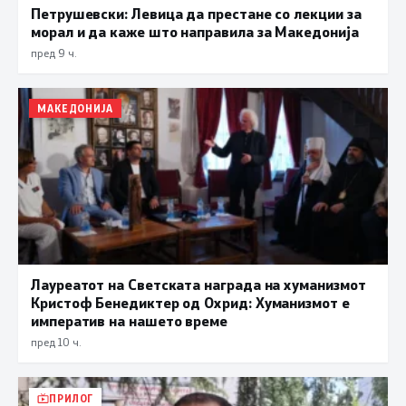
Петрушевски: Левица да престане со лекции за
морал и да каже што направила за Македонија
пред 9 ч.
МАКЕДОНИЈА
Лауреатот на Светската награда на хуманизмот
Кристоф Бенедиктер од Охрид: Хуманизмот е
императив на нашето време
пред 10 ч.
ПРИЛОГ