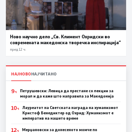
Ново научно дело „Св. Климент Охридски во
современата македонска творечка инспирација“
пред 12 ч.
НАЈНОВО
НАЈЧИТАНО
9
Петрушевски: Левица да престане со лекции за
Ч
морал и да каже што направила за Македонија
10
Лауреатот на Светската награда на хуманизмот
Ч
Кристоф Бенедиктер од Охрид: Хуманизмот е
императив на нашето време
12
Мерџановски за донесеното момче по
Ч