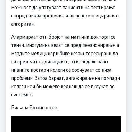
можност да упатуваат пациенти на тестирање
според нивна проценка, а не по комплицираниот
алгоритам.
Aлармираат оти бројот на матични доктори се
тенчи, многумина велат се пред пензионирање, а
младите медицинари биле незаинтересирани да
ги преземат ординациите, оти гледале како
нивните постари колеги се соочуваат со низа
проблеми. Затоа бараат, ангажирање на помлади
колеги кои би можеле веднаш да се вклучат во
системот.
Биљана Божиновска