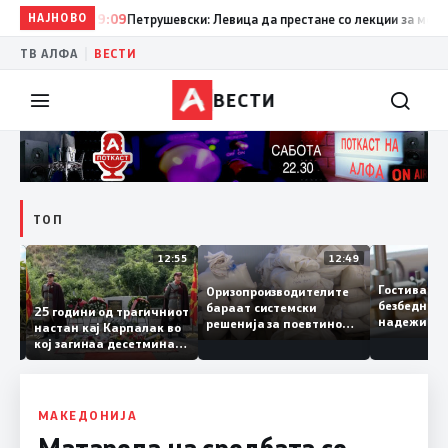
НАЈНОВО
19:09
Петрушевски: Левица да престане со лекции за морал и 
|
ТВ АЛФА
ВЕСТИ
ВЕСТИ
ТОП
13:04
12:55
12:49
Гостива
Оризопроизводителите
безбедн
бараат системски
онија
25 години од трагичниот
надежит
решенија за поевтино
настан кај Карпалак во
следнат
производство
кој загинаа десетмина
може да
македонски бранители
МАКЕДОНИЈА
Матарела на средбата со