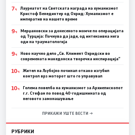
7
Лауреатот на Светската награда на хуманизмот
Ч
Кристоф Бенедиктер од Охрид: Хуманизмот е
императив на нашето време
9
Мерџановски за донесеното момче по операцијата
Ч
од Турција: Почнува да јаде, од интензивна нега
оди на трауматологија
9
Ново научно дело „Св. Климент Охридски во
Ч
современата македонска творечка инспирација“
10
Жител на Љубојно починал откако изгубил
Ч
контрол врз моторот што го управувал
10
Голема повелба на хуманизмот за Архиепископот
Ч
г.г. Стефан по повод 40-годишнината од
неговото замонашување
ПРИКАЖИ УШТЕ ВЕСТИ →
РУБРИКИ