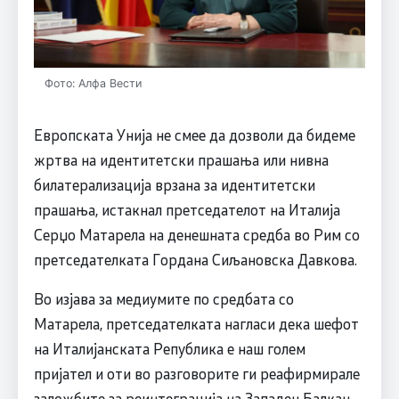
Фото: Алфа Вести
Европската Унија не смее да дозволи да бидеме
жртва на идентитетски прашања или нивна
билатерализација врзана за идентитетски
прашања, истакнал претседателот на Италија
Серџо Матарела на денешната средба во Рим со
претседателката Гордана Сиљановска Давкова.
Во изјава за медиумите по средбата со
Матарела, претседателката нагласи дека шефот
на Италијaнската Република е наш голем
пријател и оти во разговорите ги реафирмирале
заложбите за реинтеграција на Западен Балкан