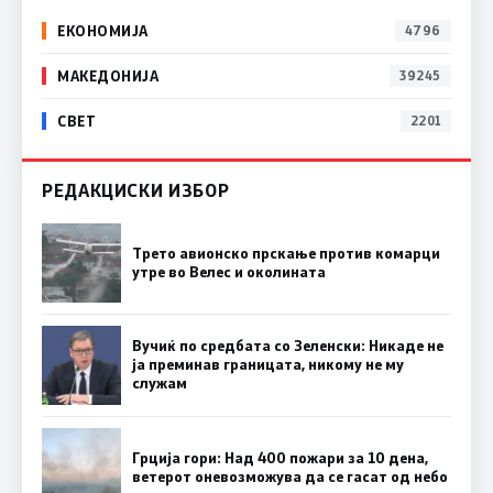
ЕКОНОМИЈА
4796
МАКЕДОНИЈА
39245
СВЕТ
2201
РЕДАКЦИСКИ ИЗБОР
Трето авионско прскање против комарци
утре во Велес и околината
Вучиќ по средбата со Зеленски: Никаде не
ја преминав границата, никому не му
служам
Грција гори: Над 400 пожари за 10 дена,
ветерот оневозможува да се гасат од небо