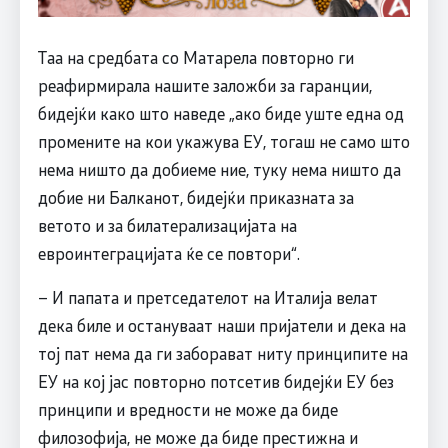
Таа на средбата со Матарела повторно ги
реафирмирала нашите заложби за гаранции,
бидејќи како што наведе „ако биде уште една од
промените на кои укажува ЕУ, тогаш не само што
нема ништо да добиеме ние, туку нема ништо да
добие ни Балканот, бидејќи приказната за
ветото и за билатерализацијата на
евроинтеграцијата ќе се повтори“.
– И папата и претседателот на Италија велат
дека биле и остануваат наши пријатели и дека на
тој пат нема да ги заборават ниту принципите на
ЕУ на кој јас повторно потсетив бидејќи ЕУ без
принципи и вредности не може да биде
филозофија, не може да биде престижна и