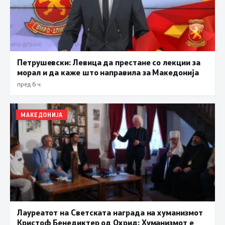
Петрушевски: Левица да престане со лекции за
морал и да каже што направила за Македонија
пред 6 ч.
МАКЕДОНИЈА
Лауреатот на Светската награда на хуманизмот
Кристоф Бенедиктер од Охрид: Хуманизмот е