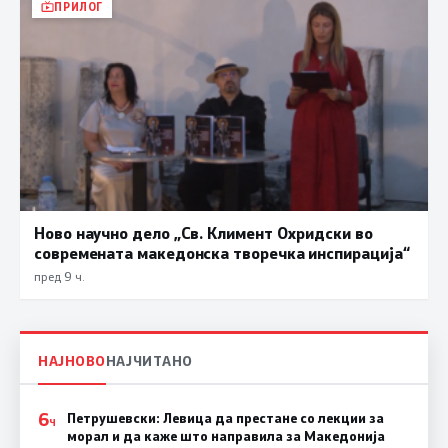
ПРИЛОГ
Ново научно дело „Св. Климент Охридски во
современата македонска творечка инспирација“
пред 9 ч.
НАЈНОВО
НАЈЧИТАНО
6
Петрушевски: Левица да престане со лекции за
Ч
морал и да каже што направила за Македонија