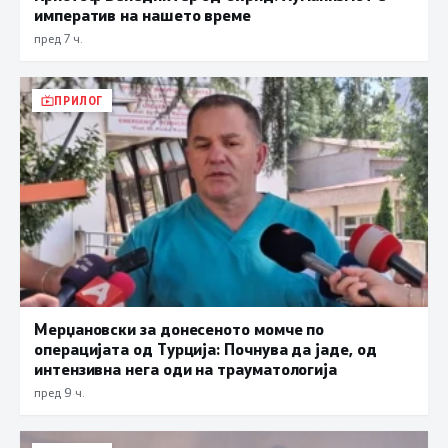
императив на нашето време
пред 7 ч.
ПРИЛОГ
Мерџановски за донесеното момче по
операцијата од Турција: Почнува да јаде, од
интензивна нега оди на трауматологија
пред 9 ч.