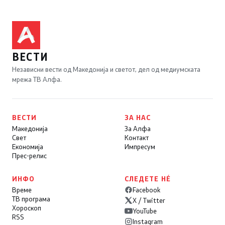
ВЕСТИ
Независни вести од Македонија и светот, дел од медиумската
мрежа ТВ Алфа.
ВЕСТИ
ЗА НАС
Македонија
За Алфа
Свет
Контакт
Економија
Импресум
Прес-релис
ИНФО
СЛЕДЕТЕ НÉ
Време
Facebook
ТВ програма
X / Twitter
Хороскоп
YouTube
RSS
Instagram