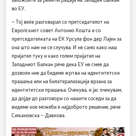
во ЕУ.
– Тој веќе разговарал со претседателот на
Европскиот совет Антонио Кошта и со
претседателката на ЕК Урсула фон дер Лајен за
она што нам ни се случува. И не само како наш
пријател туку и како голем пријател на
Западниот Балкан рече дека ЕУ не смее да
дозволи ние да бидеме жртва на идентитетски
прашања или на билатерализација врзана за
идентитетски прашања. Очекува, и јас очекувам,
да дојде до разговори со нашите соседи за да
видеме кое можеби е најдоброто решение, рече
Сиљановска – Давкова.