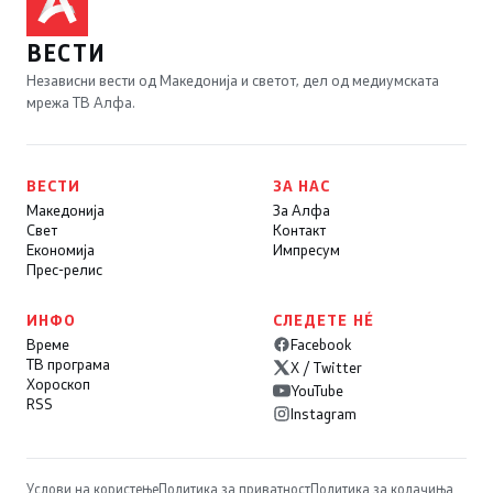
ВЕСТИ
Независни вести од Македонија и светот, дел од медиумската
мрежа ТВ Алфа.
ВЕСТИ
ЗА НАС
Македонија
За Алфа
Свет
Контакт
Економија
Импресум
Прес-релис
ИНФО
СЛЕДЕТЕ НÉ
Време
Facebook
ТВ програма
X / Twitter
Хороскоп
YouTube
RSS
Instagram
Услови на користење
Политика за приватност
Политика за колачиња