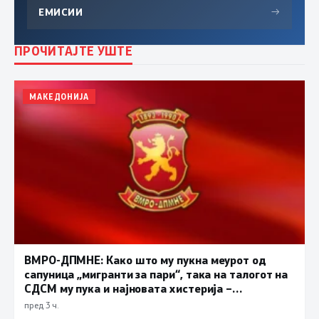
ЕМИСИИ
→
ПРОЧИТАЈТЕ УШТЕ
МАКЕДОНИЈА
ВМРО-ДПМНЕ: Како што му пукна меурот од
сапуница „мигранти за пари“, така на талогот на
СДСМ му пука и најновата хистерија –
прифаќање на француски предлог
пред 3 ч.