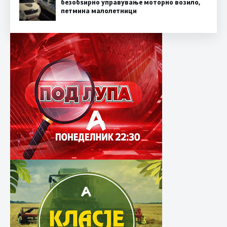
безобѕирно управување моторно возило,
петмина малолетници