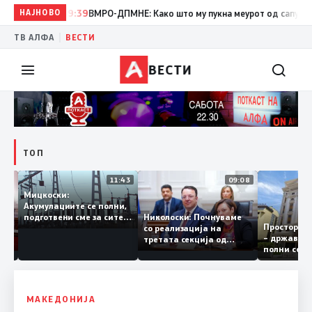
НАЈНОВО
19:39
ВМРО-ДПМНЕ: Како што му пукна меурот од сапуница „миг
|
ТВ АЛФА
ВЕСТИ
ВЕСТИ
ТОП
12:03
11:43
09:08
Мицкоски:
Акумулациите се полни,
рант
Николоски: Почнуваме
подготвени сме за сите
Простор
а за
со реализација на
ризици, не размислување
– држав
ја
третата секција од
за поскапување на
полни с
железничкиот Коридор
струјата
8, Македонија станува
раскрсница на Балканот
МАКЕДОНИЈА