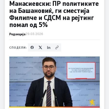
Манасиевски: ПР политиките
на Башановиќ, ги сместија
Филипче и СДСM на рејтинг
помал од 5%
Редакција
29.03.2026
СПОДЕЛИ: