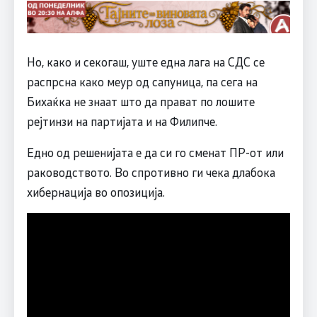
Но, како и секогаш, уште една лага на СДС се
распрсна како меур од сапуница, па сега на
Бихаќка не знаат што да прават по лошите
рејтинзи на партијата и на Филипче.
Едно од решенијата е да си го сменат ПР-от или
раководството. Во спротивно ги чека длабока
хибернација во опозиција.