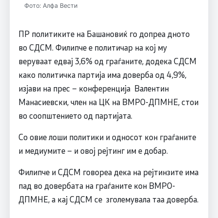
Фото: Алфа Вести
ПР политиките на Башановиќ го допреа дното
во СДСM. Филипче е политичар на кој му
веруваат едвај 3,6% од граѓаните, додека СДСM
како политичка партија има доверба од 4,9%,
изјави на прес – конференција Валентин
Манасиевски, член на ЦК на ВМРО-ДПМНЕ, стои
во соопштението од партијата.
Со овие лоши политики и односот кон граѓаните
и медиумите – и овој рејтинг им е добар.
Филипче и СДСM говореа дека на рејтинзите има
пад во довербата на граѓаните кон ВМРО-
ДПМНЕ, а кај СДСM се зголемувала таа доверба.