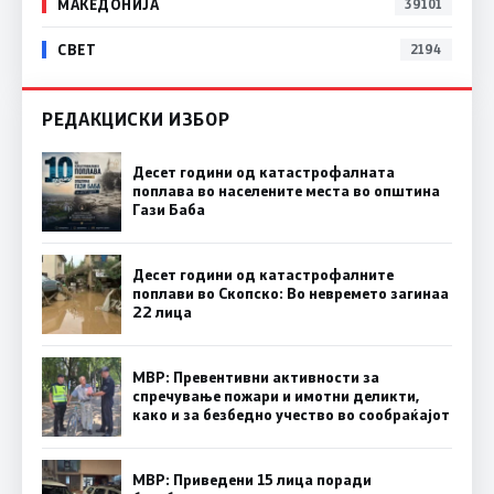
МАКЕДОНИЈА
39101
СВЕТ
2194
РЕДАКЦИСКИ ИЗБОР
Десет години од катастрофалната
поплава во населените места во општина
Гази Баба
Десет години од катастрофалните
поплави во Скопско: Во невремето загинаа
22 лица
МВР: Превентивни активности за
спречување пожари и имотни деликти,
како и за безбедно учество во сообраќајот
МВР: Приведени 15 лица поради