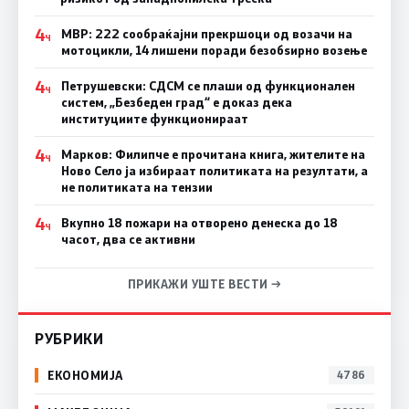
4
МВР: 222 сообраќајни прекршоци од возачи на
Ч
мотоцикли, 14 лишени поради безобѕирно возење
4
Петрушевски: СДСМ се плаши од функционален
Ч
систем, „Безбеден град“ е доказ дека
институциите функционираат
4
Марков: Филипче е прочитана книга, жителите на
Ч
Ново Село ја избираат политиката на резултати, а
не политиката на тензии
4
Вкупно 18 пожари на отворено денеска до 18
Ч
часот, два се активни
ПРИКАЖИ УШТЕ ВЕСТИ →
РУБРИКИ
ЕКОНОМИЈА
4786