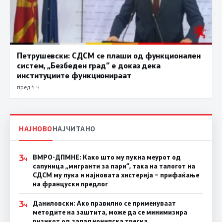
Петрушевски: СДСМ се плаши од функционален
систем, „Безбеден град“ е доказ дека
институциите функционираат
пред 4 ч.
НАЈНОВО
НАЈЧИТАНО
3
ВМРО-ДПМНЕ: Како што му пукна меурот од
Ч
сапуница „мигранти за пари“, така на талогот на
СДСМ му пука и најновата хистерија – прифаќање
на француски предлог
3
Даниловски: Ако правилно се применуваат
Ч
методите на заштита, може да се минимизира
ризикот од западнонилска треска