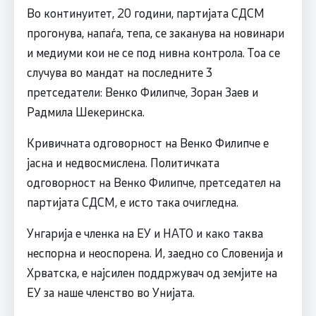
Во континуитет, 20 години, партијата СДСМ
прогонува, напаѓа, тепа, се заканува на новинари
и медиуми кои не се под нивна контрола. Тоа се
случува во мандат на последните 3
претседатели: Венко Филипче, Зоран Заев и
Радмила Шекеринска.
Кривичната одговорност на Венко Филипче е
јасна и недвосмислена. Политичката
одговорност на Венко Филипче, претседател на
партијата СДСМ, е исто така очигледна.
Унгарија е членка на ЕУ и НАТО и како таква
неспорна и неоспорена. И, заедно со Словенија и
Хрватска, е најсилен поддржувач од земјите на
ЕУ за наше членство во Унијата.