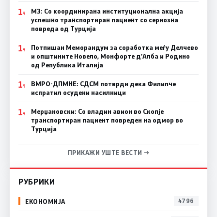
1
МЗ: Со координирана институционална акција
Ч
успешно транспортиран пациент со сериозна
повреда од Турција
1
Потпишан Меморандум за соработка меѓу Делчево
Ч
и општините Новело, Монфорте д’Алба и Родино
од Република Италија
1
ВМРО-ДПМНЕ: СДСM потврди дека Филипче
Ч
испратил осудени насилници
1
Мерџановски: Со владин авион во Скопје
Ч
транспортиран пациент повреден на одмор во
Турција
ПРИКАЖИ УШТЕ ВЕСТИ →
РУБРИКИ
ЕКОНОМИЈА
4796