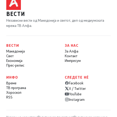
ВЕСТИ
Независни вести од Македонија и светот, дел од медиумската
мрежа ТВ Алфа.
ВЕСТИ
ЗА НАС
Македонија
За Алфа
Свет
Контакт
Економија
Импресум
Прес-релис
ИНФО
СЛЕДЕТЕ НÉ
Време
Facebook
ТВ програма
X / Twitter
Хороскоп
YouTube
RSS
Instagram