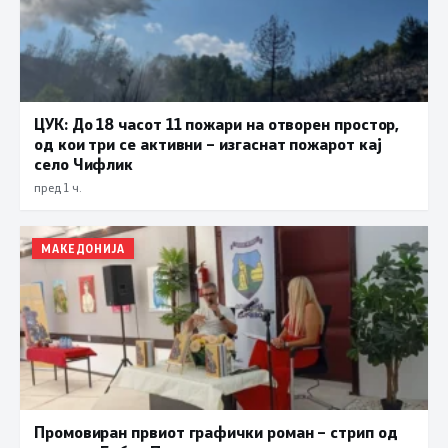
ЦУК: До 18 часот 11 пожари на отворен простор,
од кои три се активни – изгаснат пожарот кај
село Чифлик
пред 1 ч.
МАКЕДОНИЈА
Промовиран првиот графички роман – стрип од