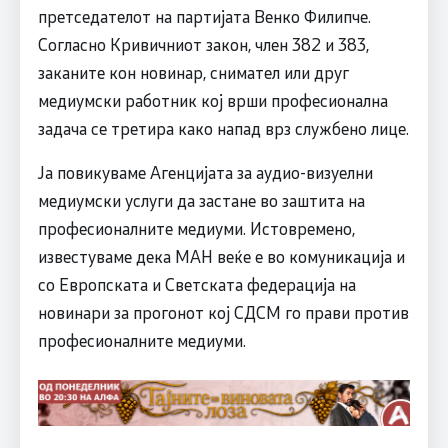
претседателот на партијата Венко Филипче.
Согласно Кривичниот закон, член 382 и 383,
заканите кон новинар, снимател или друг
медиумски работник кој врши професионална
задача се третира како напад врз службено лице.
Ја повикуваме Агенцијата за аудио-визуелни
медиумски услуги да застане во заштита на
професионалните медиуми. Истовремено,
известуваме дека МАН веќе е во комуникација и
со Европската и Светската федерација на
новинари за прогонот кој СДСМ го прави против
професионалните медиуми.