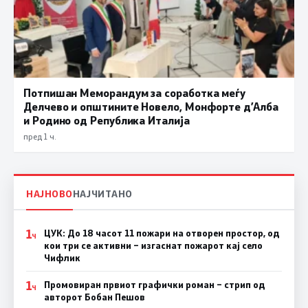
Потпишан Меморандум за соработка меѓу
Делчево и општините Новело, Монфорте д’Алба
и Родино од Република Италија
пред 1 ч.
НАЈНОВО
НАЈЧИТАНО
1
ЦУК: До 18 часот 11 пожари на отворен простор, од
Ч
кои три се активни – изгаснат пожарот кај село
Чифлик
1
Промовиран првиот графички роман – стрип од
Ч
авторот Бобан Пешов