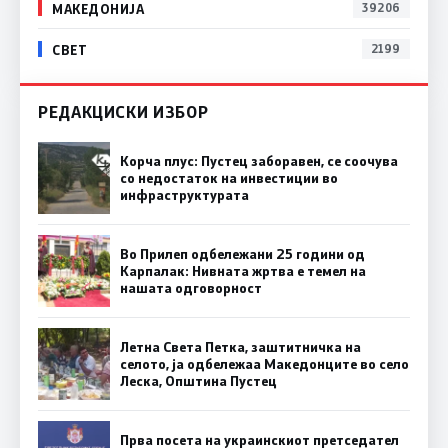
МАКЕДОНИЈА
39206
СВЕТ
2199
РЕДАКЦИСКИ ИЗБОР
Корча плус: Пустец заборавен, се соочува
со недостаток на инвестиции во
инфраструктурата
Во Прилеп одбележани 25 години од
Карпалак: Нивната жртва е темел на
нашата одговорност
Летна Света Петка, заштитничка на
селото, ја одбележаа Македонците во село
Леска, Општина Пустец
Прва посета на украинскиот претседател