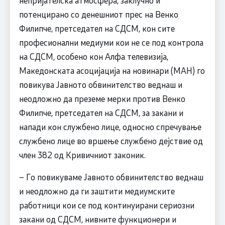
непријателска атмосфера, заклучно и
потенцирано со денешниот прес на Венко
Филипче, претседател на СДСМ, кон сите
професионални медиуми кои не се под контрола
на СДСМ, особено кон Алфа телевизија,
Македонската асоцијација на новинари (МАН) го
повикува Јавното обвинителство веднаш и
неодложно да преземе мерки против Венко
Филипче, претседател на СДСМ, за закани и
напади кон службено лице, односно спречување
службено лице во вршење службено дејствие од
член 382 од Кривичниот законик.
– Го повикуваме Јавното обвинителство веднаш
и неодложно да ги заштити медиумските
работници кои се под континуирани сериозни
закани од СДСМ, нивните функционери и