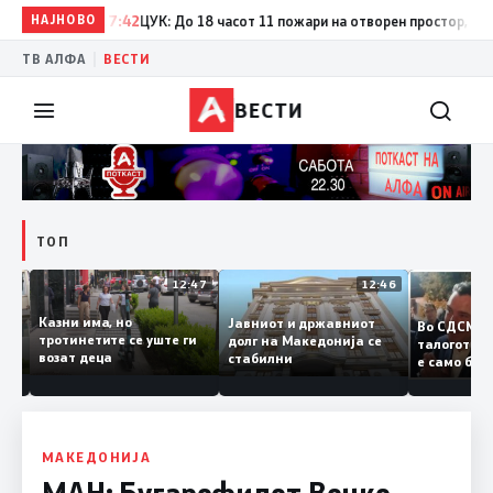
НАЈНОВО
17:42
ЦУК: До 18 часот 11 пожари на отворен простор, од кои 
|
ТВ АЛФА
ВЕСТИ
ВЕСТИ
ТОП
12:50
12:47
12:46
Казни има, но
Јавниот и државниот
Во СДСМ
дии и
тротинетите се уште ги
долг на Македонија се
талогот
возат деца
стабилни
е само 
ието
копија д
Заев
МАКЕДОНИЈА
МАН: Бугарофилот Венко