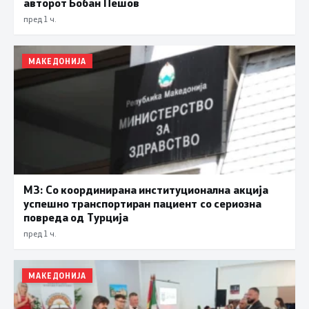
авторот Бобан Пешов
пред 1 ч.
МАКЕДОНИЈА
МЗ: Со координирана институционална акција
успешно транспортиран пациент со сериозна
повреда од Турција
пред 1 ч.
МАКЕДОНИЈА