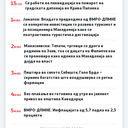
13
Се работи на ликвидација на пожарот на
СЕК
градската депонија во Крива Паланка
1
Јамалов: Владата предводена од ВМРО-ДПМНЕ
МИН
со конкретни инвестиции го развива туризмот и
ја позиционира Македонија како се
поатрактивна туристичка дестинација
2
Манасиевски: Тепачи, трговци со дрога и
МИН
роднини на Заев, тоа се децата на Филипче кои
ги промoвира како иднина на Македонија ако
дојде на власт
3
Пештера во селото Себиште, Голо Брдо –
МИН
скриено богатство што воодушевува со ретки
формации
4
Без плаќање во готовина од утре во јавниот
МИН
превоз во општина Кавадарци
5
ВМРО-ДПМНЕ: Инфлацијата од 5,7 падна на 2,3
МИН
проценти