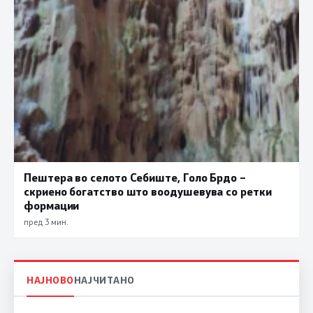
Пештера во селото Себиште, Голо Брдо –
скриено богатство што воодушевува со ретки
формации
пред 3 мин.
НАЈНОВО
НАЈЧИТАНО