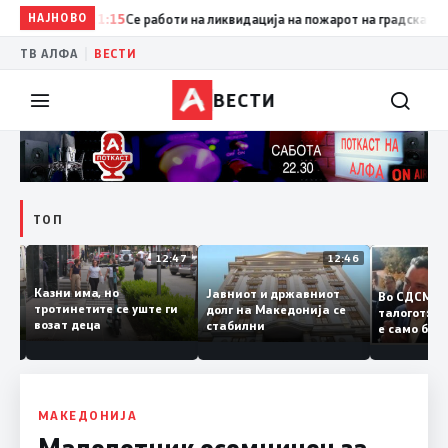
НАЈНОВО
11:15
Се работи на ликвидација на пожарот на градската депо
|
ТВ АЛФА
ВЕСТИ
ВЕСТИ
ТОП
12:50
12:47
12:46
Казни има, но
Јавниот и државниот
Во СДСМ
дии и
тротинетите се уште ги
долг на Македонија се
талогот
возат деца
стабилни
е само 
ието
копија 
Заев
МАКЕДОНИЈА
Mалолетник осомничен за