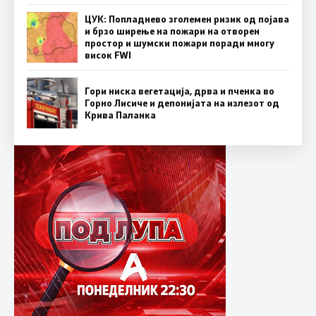
ЦУК: Попладнево зголемен ризик од појава
и брзо ширење на пожари на отворен
простор и шумски пожари поради многу
висок FWI
Гори ниска вегетација, дрва и пченка во
Горно Лисиче и депонијата на излезот од
Крива Паланка