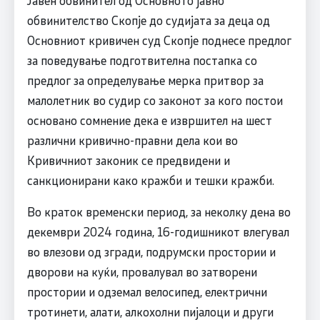
Јавен обвинител од Основното јавно
обвинителство Скопје до судијата за деца од
Основниот кривичен суд Скопје поднесе предлог
за поведување подготвителна постапка со
предлог за определување мерка притвор за
малолетник во судир со законот за кого постои
основано сомнение дека е извршител на шест
различни кривично-правни дела кои во
Кривичниот законик се предвидени и
санкционирани како кражби и тешки кражби.
Во краток временски период, за неколку дена во
декември 2024 година, 16-годишникот влегувал
во влезови од згради, подрумски простории и
дворови на куќи, провалувал во затворени
простории и одземал велосипед, електрични
тротинети, алати, алкохолни пијалоци и други