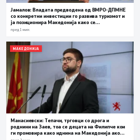
Јамалов: Владата предводена од ВМРО-ДПМНЕ
со конкретни инвестиции го развива туризмот и
ја позиционира Македонија како се
поатрактивна туристичка дестинација
пред 1 мин.
МАКЕДОНИЈА
Манасиевски: Тепачи, трговци со дрога и
роднини на Заев, тоа се децата на Филипче кои
ги промoвира како иднина на Македонија ако
дојде на власт
пред 2 мин.