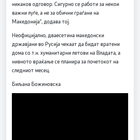
никаков одговор. Сигурно се работи за некои
важни луѓе, а не за обични граѓани на
Македонија“, додава тој.
Неофицијално, дваесетина македонски
државјани во Русија чекаат да бидат вратени
дома со т.н. хуманитарни летови на Владата, а
нивното враќање се планира за почетокот на
следниот месец.
Биљана Божиновска