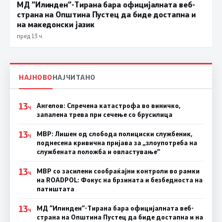
МД “Илинден“-Тирана бара официјалната веб-
страна на Општина Пустец да биде достапна и
на македонски јазик
пред 13 ч.
НАЈНОВО
НАЈЧИТАНО
13
Ангелов: Спречена катастрофа во виничко,
Ч
запалена трева при сечење со брусилица
13
МВР: Лишен од слобода полициски службеник,
Ч
поднесена кривична пријава за „злоупотреба на
службената положба и овластување”
13
МВР со засилени сообраќајни контроли во рамки
Ч
на ROADPOL: Фокус на брзината и безбедноста на
патиштата
13
МД “Илинден“-Тирана бара официјалната веб-
Ч
страна на Општина Пустец да биде достапна и на