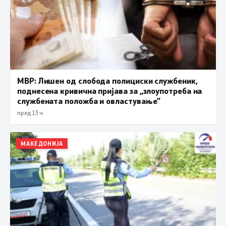
МВР: Лишен од слобода полициски службеник,
поднесена кривична пријава за „злоупотреба на
службената положба и овластување”
пред 13 ч.
МАКЕДОНИЈА