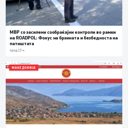
МВР со засилени сообраќајни контроли во рамки
на ROADPOL: Фокус на брзината и безбедноста на
патиштата
пред 13 ч.
МАКЕДОНИЈА