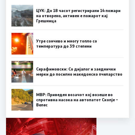
ЦУК: До 18 часот регистрирани 14 пожари
на отворено, активен е пожарот кај
Грешница
Утре сончево и многу топло со
температура до 39 степени
Серафимовски: Со дијалог и заеднички
мерки до посилно македонско пчеларство
МВР: Приведен возачот кој возеше во
спротивна насока на автопатот Скопје –
Велес