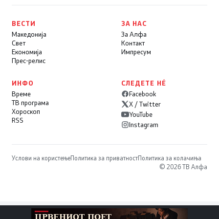
ВЕСТИ
ЗА НАС
Македонија
За Алфа
Свет
Контакт
Економија
Импресум
Прес-релис
ИНФО
СЛЕДЕТЕ НÉ
Време
Facebook
ТВ програма
X / Twitter
Хороскоп
YouTube
RSS
Instagram
Услови на користење
Политика за приватност
Политика за колачиња
© 2026 ТВ Алфа