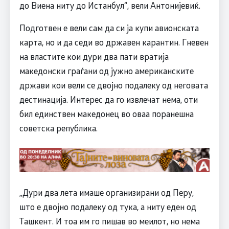
до Виена ниту до Истанбул“, вели Антонијевиќ.
Подготвен е вели сам да си ја купи авионската
карта, но и да седи во државен карантин. Гневен
на властите кои дури два пати вратија
македонски граѓани од јужно американските
држави кои вели се двојно подалеку од неговата
дестинација. Интерес да го извлечат нема, оти
бил единствен македонец во оваа поранешна
советска република.
„Дури два лета имаше организирани од Перу,
што е двојно подалеку од тука, а ниту еден од
Ташкент. И тоа им го пишав во меилот, но нема