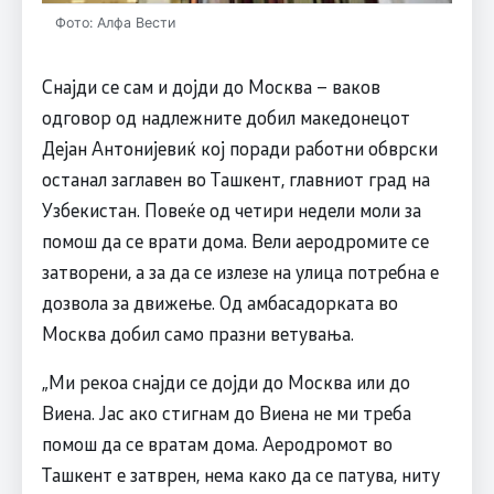
Фото: Алфа Вести
Снајди се сам и дојди до Москва – ваков
одговор од надлежните добил македонецот
Дејан Антонијевиќ кој поради работни обврски
останал заглавен во Ташкент, главниот град на
Узбекистан. Повеќе од четири недели моли за
помош да се врати дома. Вели аеродромите се
затворени, а за да се излезе на улица потребна е
дозвола за движење. Од амбасадорката во
Москва добил само празни ветувања.
„Ми рекоа снајди се дојди до Москва или до
Виена. Јас ако стигнам до Виена не ми треба
помош да се вратам дома. Аеродромот во
Ташкент е затврен, нема како да се патува, ниту