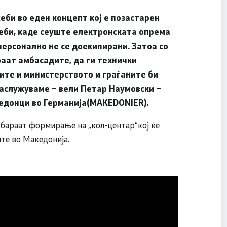
би во еден концепт кој е позастарен
жеби, каде сеуште електронската опрема
персонално не се доекипирани. Затоа со
аат амбасадите, да ги технички
ите и министерството и граѓаните би
заслужуваме – вели
Петар Наумовски –
кедонци во Германија(MAKEDONIER)
.
 бараат формирање на „кол-центар“кој ќе
ште во Македонија.