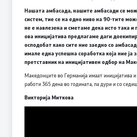
Нашата амбасада, нашите амбасади се може
систем, тие се на едно ниво на 90-тите мо
не е навлезена и сметаме дека исто така и 
ова иницијатива предлагаме даги доекипир
осподобат како сите ние заедно со амбасад
имале една успешна соработка која ние ја 
претставник на иницијативен одбор на Ма
Македонците во Германија имаат иницијатива и
работи 365 дена во годината, па дури и со седи
Викторија Миткова