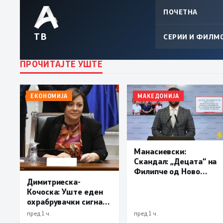
ПОЧЕТНА
ТВ
СЕРИИ И ФИЛМ
ПРОЧИТАЈТЕ УШТЕ
ЕКОНОМИЈА
МАКЕДОНИЈА
Манасиевски:
Скандал: „Децата“ на
Филипче од Ново
Село, кои ги хушкаше
Димитриеска-
за правење
Кочоска: Уште еден
инциденти, се
охрабрувачки сигнал
осудени насилници и
за позитивните
пред 1 ч.
пред 1 ч.
трговци со дрога
движења во