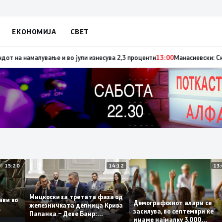
ЕКОНОМИЈА
СВЕТ
ки сигнал за позитивните движења во економомијата, инфлацијата го пр
15:20
14:12
Мицкоски за третата фаза од
плави во
Демографскиот аларм се
железничката делница Крива
то
засилува, во септември ќ
Паланка – Деве Баир:
имаме најмалку 3.000
Проектот нема да заврши на