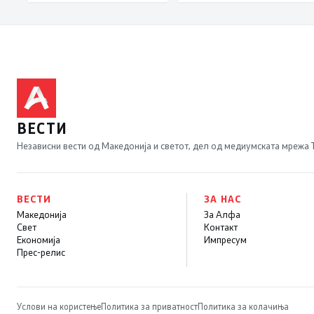
економомијата,
инфлацијата го
продолжи трендот на
намалување и во јули
изнесува 2,3 проценти
ВЕСТИ
Независни вести од Македонија и светот, дел од медиумската мрежа
ВЕСТИ
ЗА НАС
Македонија
За Алфа
Свет
Контакт
Економија
Импресум
Прес-релис
Услови на користење
Политика за приватност
Политика за колачиња