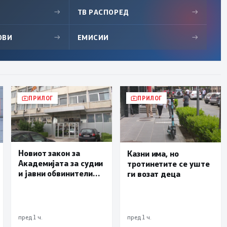
→
ТВ РАСПОРЕД
→
ОВИ
→
ЕМИСИИ
→
ПРИЛОГ
ПРИЛОГ
Новиот закон за
Казни има, но
Академијата за судии
тротинетите се уште
и јавни обвинители
ги возат деца
наскоро во
Собранието
пред 1 ч.
пред 1 ч.