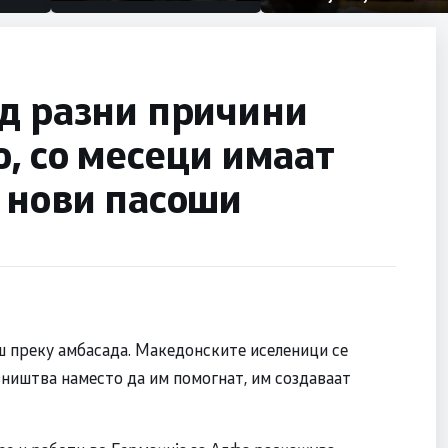
првачиња помалку
половина тунел во слепа
улица, сега имаме целина
од разни причини
о, со месеци имаат
 нови пасоши
ош преку амбасада. Македонските иселеници се
ништва наместо да им помогнат, им создаваат