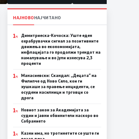
НАЈНОВО
НАЈЧИТАНО
1
Димитриеска-Кочоска: Уште еден
Ч
охрабрувачки сигнал за позитивните
движења во економомијата,
инфлацијата го продолжи трендот на
намалување и во јули изнесува 2,3
проценти
1
Манасиевски: Скандал: „Децата“ на
Ч
Филипче од Ново Село, кои ги
хушкаше за правење инциденти, се
осудени насилници и трговци со
дрога
1
Новиот закон за Академијата за
Ч
судии и јавни обвинители наскоро во
Собранието
1
Казни има, но тротинетите се уште ги
Ч
возат деца