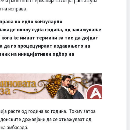
е и работи во Германија за Алфа раскажува
тна исправа.
права во едно конзуларно
накаде околу една година, од закажување
 кога ќе имаат термини за тие да дојдат
а да го процецуираат издавањето на
вник на иницијативен одбор на
ја расте од година во година. Токму затоа
едонските државјани да се откажуваат од
на амбасада.