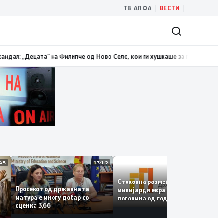
|
|
ТВ АЛФА
ВЕСТИ
одолжи трендот на намалување и во јули изнесува 2,3 проценти
13:00
Ма
13:45
13:12
12:4
Стоковна размена од 10,5
Просекот од државната
милијарди евра во првата
матура е многу добар со
половина од годината –
оценка 3,66
Македонија го зголемува
е
извозот