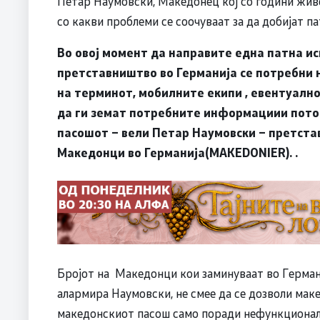
Петар Наумовски, Македонец кој со години живе
со какви проблеми се соочуваат за да добијат па
Во овој момент да направите една патна ис
претставништво во Германија се потребни 
на терминот, мобилните екипи , евентуално
да ги земат потребните информациии пото
пасошот – вели
Петар Наумовски – претста
Македонци во Германија(MAKEDONIER)
.
.
Бројот на Македонци кои заминуваат во Германи
алармира Наумовски, не смее да се дозволи мак
македонскиот пасош само поради нефункционал