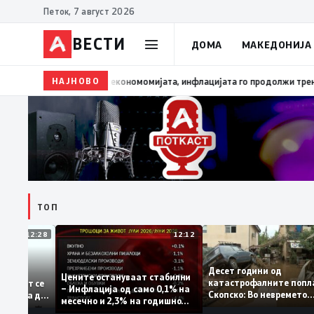
Петок, 7 август 2026
ВЕСТИ
ДОМА
МАКЕДОНИЈА
НАЈНОВО
13:03
Димитриеска-Кочоска: Уште еден охрабрувач
ТОП
12:28
12:12
Десет години од
тапува –
Цените остануваат стабилни
катастрофалните по
ентитетот се
– Инфлација од само 0,1% на
Скопско: Во невреме
 која нема да
месечно и 2,3% на годишно
загинаа 22 лица
ниво