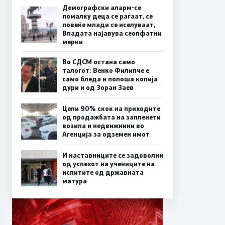
Демографски аларм-се
помалку деца се раѓаат, се
повеќе млади се иселуваат,
Владата најавува сеопфатни
мерки
Во СДСМ остана само
талогот: Венко Филипче е
само бледа и полоша копија
дури и од Зоран Заев
Цели 90% скок на приходите
од продажбата на запленети
возила и недвижнини во
Агенција за одземен имот
И наставниците се задоволни
од успехот на учениците на
испитите од државната
матура