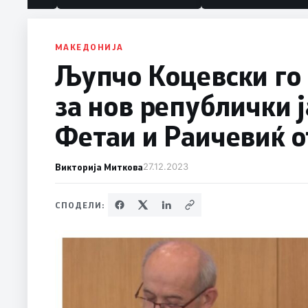
политика“
МАКЕДОНИЈА
Љупчо Коцевски го
за нов републички 
Фетаи и Раичевиќ о
Викторија Миткова
27.12.2023
СПОДЕЛИ: