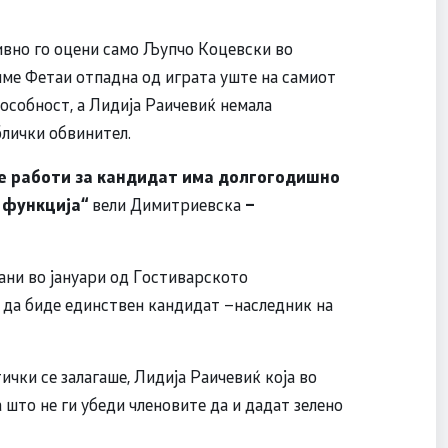
тивно го оцени само Љупчо Коцевски во
име Фетаи отпадна од играта уште на самиот
особност, а Лидија Раичевиќ немала
блички обвинител.
се работи за кандидат има долгогодишно
а функција“
вели Димитриевска
–
лани во јануари од Гостиварското
 да биде единствен кандидат –наследник на
ички се залагаше, Лидија Раичевиќ која во
 што не ги убеди членовите да и дадат зелено