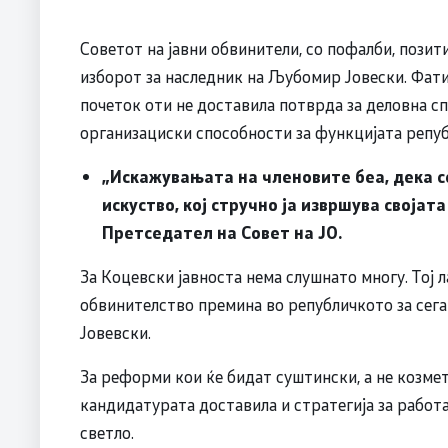
Советот на јавни обвинители, со пофалби, пози
изборот за наследник на Љубомир Јовески. Фат
почеток оти не доставила потврда за деловна сп
организациски способности за функцијата репу
„Искажувањата на членовите беа, дека 
искуство, кој стручно ја извршува својат
Претседател на Совет на ЈО.
За Коцевски јавноста нема слушнато многу. Тој 
обвинителство премина во републичкото за сега
Јовевски.
За реформи кои ќе бидат суштински, а не козмет
кандидатурата доставила и стратегија за работа
светло.