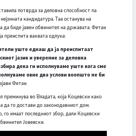
ставила потврда за деловна способност па
 нејзината кандидатура. Таа останува на
за да биде јавен обвинител на државата. Фетаи
ја преиспита ваквата одлука:
нители уште еднаш да ја преиспитаат
скиот јазик и уверение за деловна
азбира дека ги исполнуваме уште кога сме
полнуваме овие два услови воопшто не би
зјави Фетаи.
л преминува во Владата, која Коцевски како
а да го достави до законодавниот дом.
, го имаат последниот збор, дали Коцевски
бвинител Јовевски.