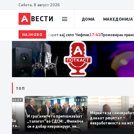
Сабота, 8 август 2026
ВЕСТИ
ДОМА
МАКЕДОНИЈА
НАЈНОВО
17:42
ЦУК: До 18 часот 11 пожари на отворен простор
ТОП
12:27
12:19
Мерките за самовр
руваат: За
И граѓаните го препознаваат
даваат резултат –
ација треба
„талогот“ во СДСМ: „Филипче
невработеноста на
на домашното
си е добар неврохирург, не
најниско ниво од 1
треба се занимава со