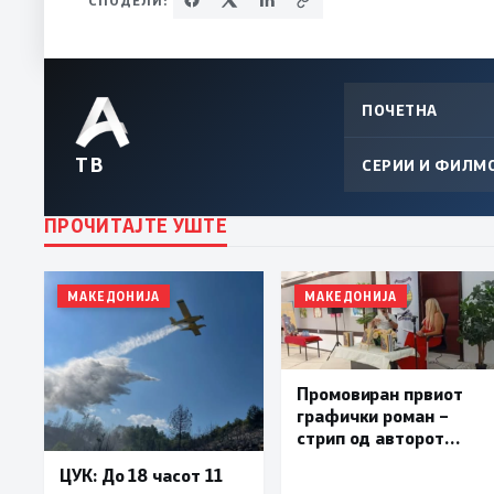
ПОЧЕТНА
ТВ
СЕРИИ И ФИЛМ
ПРОЧИТАЈТЕ УШТЕ
МАКЕДОНИЈА
МАКЕДОНИЈА
Промовиран првиот
графички роман –
стрип од авторот
Бобан Пешов
ЦУК: До 18 часот 11