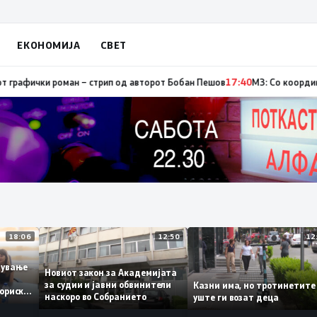
ЕКОНОМИЈА
СВЕТ
, од кои три се активни – изгаснат пожарот кај село Чифлик
17:41
Промов
18:06
12:50
аботување
Новиот закон за Академијата
за судии и јавни обвинители
Казни има, но тротинет
 историски
наскоро во Собранието
уште ги возат деца
1,3%