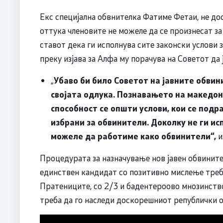
Екс специјална обвнителка Фатиме Фетаи, не до
оттука членовите не можеле да се произнесат за
ставот дека ги исполнува сите законски услови 
преку изјава за Алфа му порачува на Советот да 
„
Убаво би било Советот на јавните обви
својата одлука. Познавањето на македон
способност се општи услови, кои се подр
избрани за обвинители. Доколку не ги ис
можеле да работиме како обвинители“,
и
Процедурата за назначување нов јавен обвините
единствен кандидат со позитивно мислење треб
Пратениците, со 2/3 и бадентероово мнозинство
треба да го наследи доскорешниот републички о