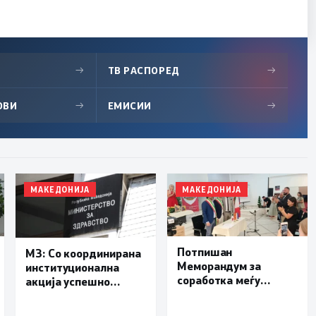
→
ТВ РАСПОРЕД
→
ОВИ
→
ЕМИСИИ
→
МАКЕДОНИЈА
МАКЕДОНИЈА
Потпишан
МЗ: Со координирана
Меморандум за
институционална
соработка меѓу
акција успешно
Делчево и општините
транспортиран
Новело, Монфорте
пациент со сериозна