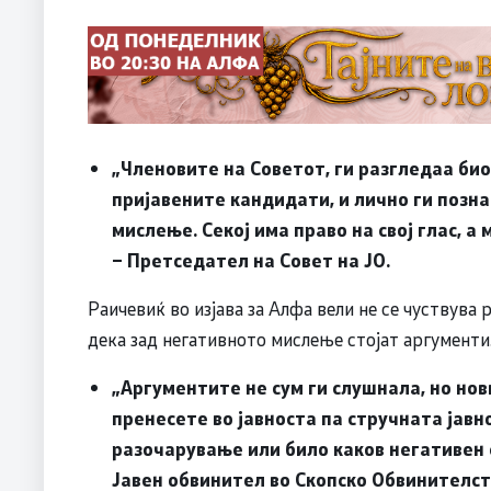
„Членовите на Советот, ги разгледаа би
пријавените кандидати, и лично ги позна
мислење. Секој има право на свој глас, а
– Претседател на Совет на ЈО.
Раичевиќ во изјава за Алфа вели не се чуствува 
дека зад негативното мислење стојат аргументи
„Аргументите не сум ги слушнала, но нов
пренесете во јавноста па стручната јавн
разочарување или било каков негативен 
Јавен обвинител во Скопско Обвинителс