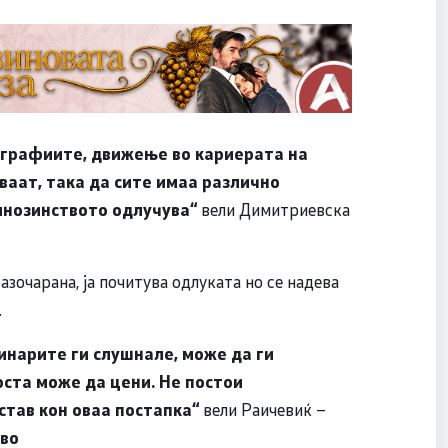
ографиите, движење во кариерата на
ваат, така да сите имаа различно
 мнозинството одлучува“
вели Димитриевска
разочарана, ја почитува одлуката но се надева
.
инарите ги слушнале, може да ги
оста може да цени. Не постои
став кон оваа постапка“
вели Раичевиќ –
тво