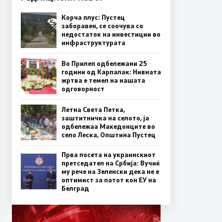
Корча плус: Пустец
заборавен, се соочува со
недостаток на инвестиции во
инфраструктурата
Во Прилеп одбележани 25
години од Карпалак: Нивната
жртва е темел на нашата
одговорност
Летна Света Петка,
заштитничка на селото, ја
одбележаа Македонците во
село Леска, Општина Пустец
Прва посета на украинскиот
претседател на Србија: Вучиќ
му рече на Зеленски дека не е
оптимист за патот кон ЕУ на
Белград