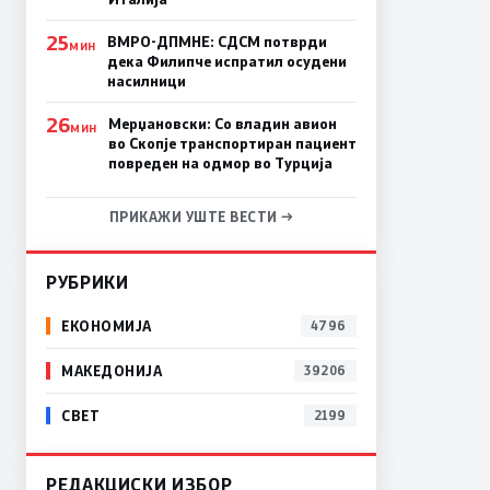
25
ВМРО-ДПМНЕ: СДСM потврди
МИН
дека Филипче испратил осудени
насилници
26
Мерџановски: Со владин авион
МИН
во Скопје транспортиран пациент
повреден на одмор во Турција
ПРИКАЖИ УШТЕ ВЕСТИ →
РУБРИКИ
ЕКОНОМИЈА
4796
МАКЕДОНИЈА
39206
СВЕТ
2199
РЕДАКЦИСКИ ИЗБОР