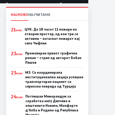
НАЈНОВО
НАЈЧИТАНО
21
ЦУК: До 18 часот 11 пожари на
МИН
отворен простор, од кои три се
активни – изгаснат пожарот кај
село Чифлик
23
Промовиран првиот графички
МИН
роман – стрип од авторот Бобан
Пешов
23
МЗ: Со координирана
МИН
институционална акција успешно
транспортиран пациент со
сериозна повреда од Турција
24
Потпишан Меморандум за
МИН
соработка меѓу Делчево и
општините Новело, Монфорте
д’Алба и Родино од Република
Италија