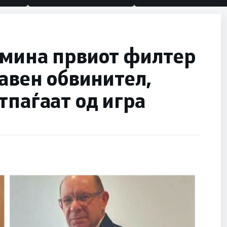
 мина првиот филтер
јавен обвинител,
тпаѓаат од игра