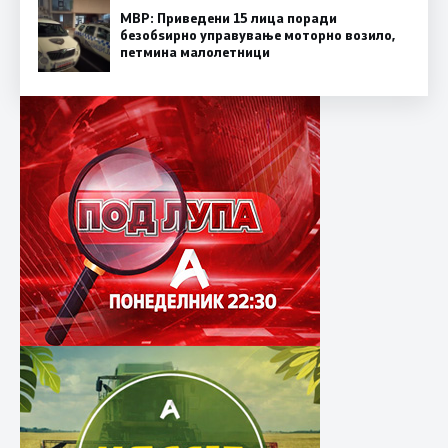
МВР: Приведени 15 лица поради
безобѕирно управување моторно возило,
петмина малолетници