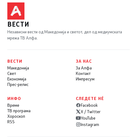
ВЕСТИ
Независни вести од Македонија и светот, дел од медиумската
мрежа ТВ Алфа.
ВЕСТИ
ЗА НАС
Македонија
За Алфа
Свет
Контакт
Економија
Импресум
Прес-релис
ИНФО
СЛЕДЕТЕ НÉ
Време
Facebook
ТВ програма
X / Twitter
Хороскоп
YouTube
RSS
Instagram