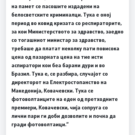
на памет се пасошите издадени на
белосветските криминалци. Тука е оној
период во ковид кризата со респираторите,
за кои Министерството за здравство, заедно
со тогашниот министар за здравство,
требаше да платат неколку пати повисока
цена од пазарната цена на тие исти
аспиратори кои беа барани дури и во
Бразил. Тука е, се разбира, случајот со
директорот на Електростопанство на
Македонија, Ковачевски. Тука се
фотоволтаиците на еден од претходните
премиери, Ковачевски, чија сопруга со
лични пари ги доби дозволите и почна да
гради фотоволтаици.“