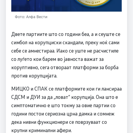
Фото: Алфа Вести
Двете партиите што со години беа, а и сеуште се
симбол на корупциски скандали, преку ноќ сами
себе се амнестираа. Иако се уште не расчистиле
со луѓето кои барем во јавноста важат за
коруптивно, сега отвораат платформи за борба
против корупцијата.
МИЦКО и СПАК се платформите кои ги лансираа
СДСМ и ДУИ за да „ловат“ корупција. Она што е
симптоматично е што токму за овие партии со
години постои сериозна црна дамка и сомнеж
дека нивни функционери се поврзуваат со
крупни криминални афери.