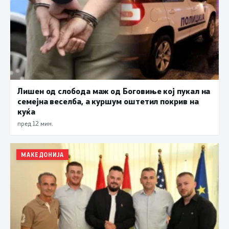
Лишен од слобода маж од Боговиње кој пукал на
семејна веселба, а куршум оштетил покрив на
куќа
пред 12 мин.
МАКЕДОНИЈА