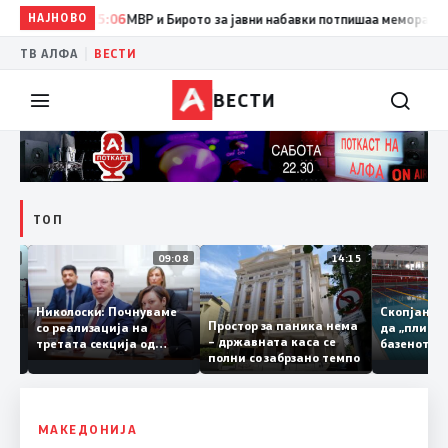
НАЈНОВО
15:06
МВР и Бирото за јавни набавки потпишаа меморандум за
|
ТВ АЛФА
ВЕСТИ
ВЕСТИ
ТОП
11:43
09:08
14:15
олни,
Николоски: Почнуваме
Скопјан
 сите
Простор за паника нема
со реализација на
да „пли
лување
– државната каса се
третата секција од
базенот
а
полни со забрзано темпо
железничкиот Коридор
Трајков
8, Македонија станува
по штет
раскрсница на Балканот
неврем
МАКЕДОНИЈА