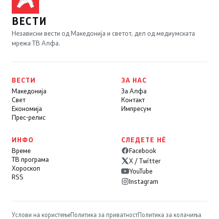
ВЕСТИ
Независни вести од Македонија и светот, дел од медиумската
мрежа ТВ Алфа.
ВЕСТИ
ЗА НАС
Македонија
За Алфа
Свет
Контакт
Економија
Импресум
Прес-релис
ИНФО
СЛЕДЕТЕ НÉ
Време
Facebook
ТВ програма
X / Twitter
Хороскоп
YouTube
RSS
Instagram
Услови на користење
Политика за приватност
Политика за колачиња