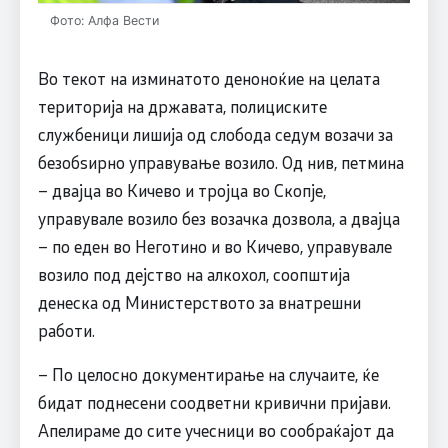
Фото: Алфа Вести
Во текот на изминатото деноноќие на целата
територија на државата, полициските
службеници лишија од слобода седум возачи за
безобѕирно управување возило. Од нив, петмина
– двајца во Кичево и тројца во Скопје,
управувале возило без возачка дозвола, а двајца
– по еден во Неготино и во Кичево, управувале
возило под дејство на алкохол, соопштија
денеска од Министерството за внатрешни
работи.
– По целосно документирање на случаите, ќе
бидат поднесени соодветни кривични пријави.
Апелираме до сите учесници во сообраќајот да