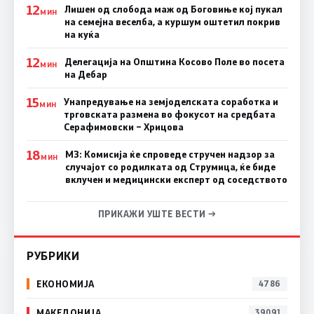
12
Лишен од слобода маж од Боговиње кој пукал
МИН
на семејна веселба, а куршум оштетил покрив
на куќа
12
Делегација на Општина Косово Поле во посета
МИН
на Дебар
15
Унапредување на земјоделската соработка и
МИН
трговската размена во фокусот на средбата
Серафимовски – Хрицова
18
МЗ: Комисија ќе спроведе стручен надзор за
МИН
случајот со родилката од Струмица, ќе биде
вклучен и медицински експерт од соседството
ПРИКАЖИ УШТЕ ВЕСТИ →
РУБРИКИ
ЕКОНОМИЈА
4786
МАКЕДОНИЈА
39091