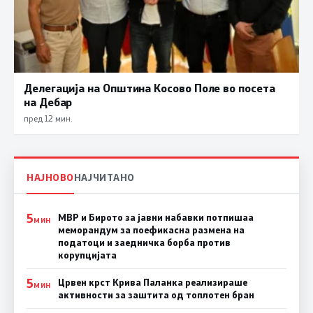
Делегација на Општина Косово Поле во посета
на Дебар
пред 12 мин.
НАЈНОВО
НАЈЧИТАНО
5
МВР и Бирото за јавни набавки потпишаа
МИН
меморандум за поефикасна размена на
податоци и заедничка борба против
корупцијата
5
Црвен крст Крива Паланка реализираше
МИН
активности за заштита од топлотен бран