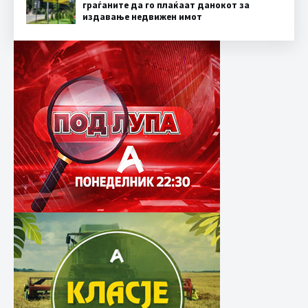
граѓаните да го плаќаат данокот за
издавање недвижен имот