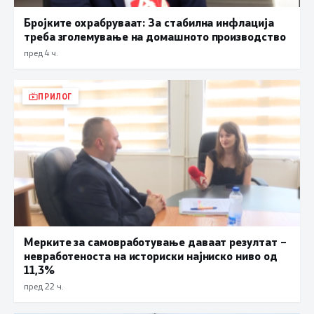
Бројките охрабруваат: За стабилна инфлација
треба зголемување на домашното производство
пред 4 ч.
ПРИЛОГ
Мерките за самовработување даваат резултат –
невработеноста на историски најниско ниво од
11,3%
пред 22 ч.