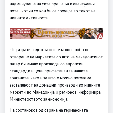
надминување на сите прашања и евентуални
потешкотии со кои би се соочиле во текот на
нивните активности.
-Тој изрази надеж за што е можно побрзо
отворање на маркетите со што на македонскиот
пазар би имале производи со европски
стандарди и цени прифатливи за нашите
граѓаните, како и за што е можно поголема
застапеност на домашни производи во нивните
маркети во Македонија и регионот, информира
Министерството за економија.
На состанокот од страна на германската