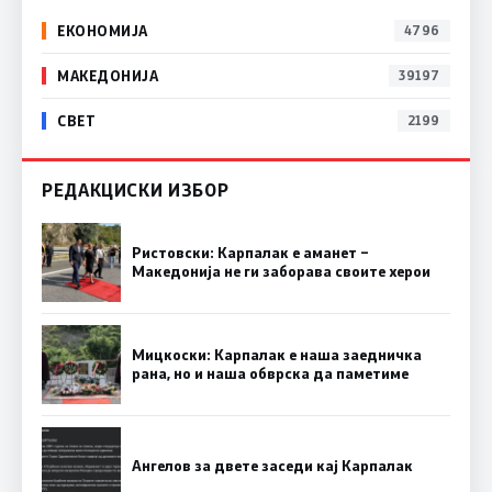
ЕКОНОМИЈА
4796
МАКЕДОНИЈА
39197
СВЕТ
2199
РЕДАКЦИСКИ ИЗБОР
Ристовски: Карпалак е аманет –
Македонија не ги заборава своите херои
Мицкоски: Карпалак е наша заедничка
рана, но и наша обврска да паметиме
Ангелов за двете заседи кај Карпалак