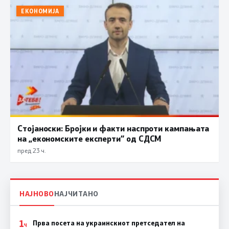
ЕКОНОМИЈА
Стојаноски: Бројки и факти наспроти кампањата
на „економските експерти“ од СДСM
пред 23 ч.
НАЈНОВО
НАЈЧИТАНО
1
Прва посета на украинскиот претседател на
Ч