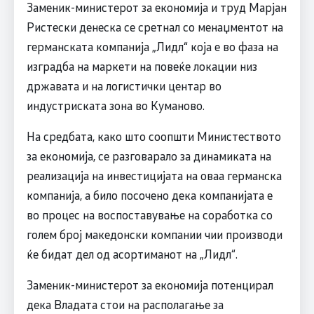
Заменик-министерот за економија и труд Марјан
Ристески денеска се сретнал со менаџментот на
германската компанија „Лидл“ која е во фаза на
изградба на маркети на повеќе локации низ
државата и на логистички центар во
индустриската зона во Куманово.
На средбата, како што соопшти Министеството
за економија, се разговарало за динамиката на
реализација на инвестицијата на оваа германска
компанија, а било посочено дека компанијата е
во процес на воспоставување на соработка со
голем број македонски компании чии производи
ќе бидат дел од асортиманот на „Лидл“.
Заменик-министерот за економија потенцирал
дека Владата стои на располагање за