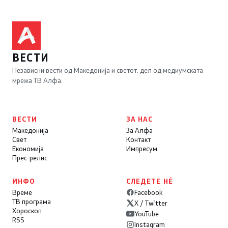
ВЕСТИ
Независни вести од Македонија и светот, дел од медиумската
мрежа ТВ Алфа.
ВЕСТИ
ЗА НАС
Македонија
За Алфа
Свет
Контакт
Економија
Импресум
Прес-релис
ИНФО
СЛЕДЕТЕ НÉ
Време
Facebook
ТВ програма
X / Twitter
Хороскоп
YouTube
RSS
Instagram