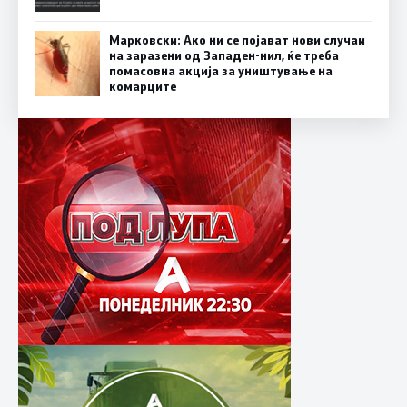
Марковски: Ако ни се појават нови случаи
на заразени од Западен-нил, ќе треба
помасовна акција за уништување на
комарците