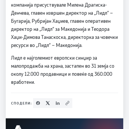
компанија присуствувале Милена Драгиска-
Денчева, главен извршен директор на „Лидл“ –
Бугарија, Рубријан Хаџиев, главен оперативен
директор на „Лидл“ за Македонија и Теодора
Хаџи-Димова Танаскоска, директорка за човечки
ресурси во „Лидл“ – Македонија.
Лидл е најголемиот европски синџир за
малопродажба на храна, застапен во 31 земјa со
околу 12.000 продавници и повеќе од 360.000
вработени.
СПОДЕЛИ: