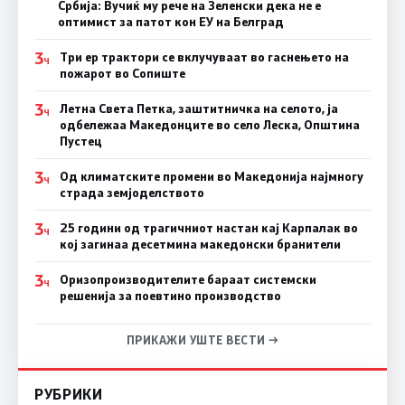
Србија: Вучиќ му рече на Зеленски дека не е
оптимист за патот кон ЕУ на Белград
3
Три ер трактори се вклучуваат во гаснењето на
Ч
пожарот во Сопиште
3
Летна Света Петка, заштитничка на селото, ја
Ч
одбележаа Македонците во село Леска, Општина
Пустец
3
Од климатските промени во Македонија најмногу
Ч
страда земјоделството
3
25 години од трагичниот настан кај Карпалак во
Ч
кој загинаа десетмина македонски бранители
3
Оризопроизводителите бараат системски
Ч
решенија за поевтино производство
ПРИКАЖИ УШТЕ ВЕСТИ →
РУБРИКИ