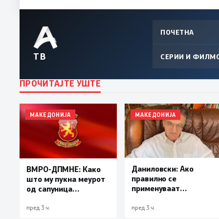
ПОЧЕТНА
ТВ
СЕРИИ И ФИЛМ
ПРОЧИТАЈТЕ УШТЕ
МАКЕДОНИЈА
МАКЕДОНИЈА
Даниловски: Ако
ВМРО-ДПМНЕ: Како
правилно се
што му пукна меурот
применуваат
од сапуница
методите на заштита,
„мигранти за пари“,
може да се
така на талогот на
пред 3 ч.
пред 3 ч.
минимизира ризикот
СДСМ му пука и