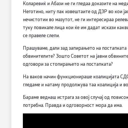
Коларевиќ и Абази не ги гледаа доказите на ме
Неготино, ниту пак извештаите од ДЗР во кои јас
нечистотии во мазутот, не ги интересираа релев
туку повикале лица кои ќе им дадат искази какв
се правеле слепи.
Прашуваме, дали зад запирањето на постапката
обвинителите? Зошто Советот на јавни обвините
одговори за стопирањето на постапката?
На ваков начин функционираше коалицијата СДС
гледаме и натаму продолжува таа коалиција и в
Бараме веднаш истрага за овој случај од повисок
потребна. Правда и одговорност мора да има.