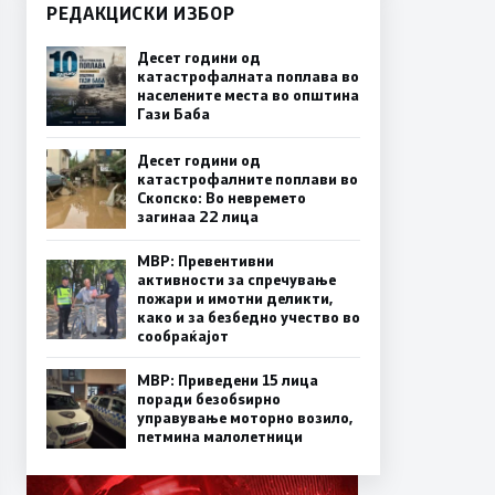
РЕДАКЦИСКИ ИЗБОР
Десет години од
катастрофалната поплава во
населените места во општина
Гази Баба
Десет години од
катастрофалните поплави во
Скопско: Во невремето
загинаа 22 лица
МВР: Превентивни
активности за спречување
пожари и имотни деликти,
како и за безбедно учество во
сообраќајот
МВР: Приведени 15 лица
поради безобѕирно
управување моторно возило,
петмина малолетници