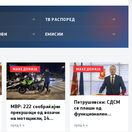
→
ТВ РАСПОРЕД
→
ОВИ
→
ЕМИСИИ
→
МАКЕДОНИЈА
МАКЕДОНИЈА
Петрушевски: СДСМ
МВР: 222 сообраќајни
се плаши од
прекршоци од возачи
функционален
на мотоцикли, 14
систем, „Безбеден
лишени поради
град“ е доказ дека
пред 4 ч.
пред 4 ч.
безобѕирно возење
институциите