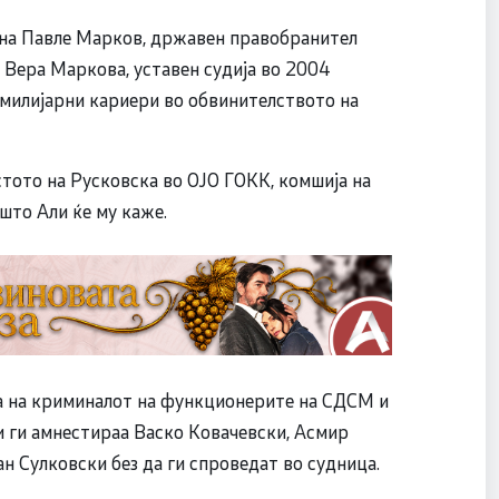
 на Павле Марков, државен правобранител
а Вера Маркова, уставен судија во 2004
амилијарни кариери во обвинителството на
естото на Русковска во ОЈО ГОКК, комшија на
 што Али ќе му каже.
на на криминалот на функционерите на СДСМ и
и ги амнестираа Васко Ковачевски, Асмир
н Сулковски без да ги спроведат во судница.