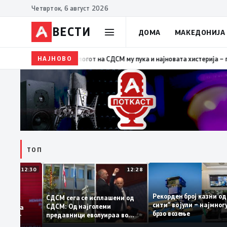
Четврток, 6 август 2026
ВЕСТИ
ДОМА
МАКЕДОНИЈА
НАЈНОВО
19:39
ВМРО-ДПМНЕ: Како што му пукна меурот од сап
ТОП
12:30
12:28
Рекорден број казн
СДСМ сега се исплашени од
сити“ во јули – најм
СДСМ: Од најголеми
атоците на
брзо возење
предавници еволуираа во
емантираат
најголеми патриоти