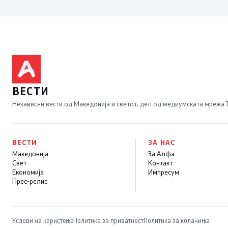
од западнонилска
најновата хистерија –
треска
прифаќање на
француски предлог
ВЕСТИ
Независни вести од Македонија и светот, дел од медиумската мрежа
ВЕСТИ
ЗА НАС
Македонија
За Алфа
Свет
Контакт
Економија
Импресум
Прес-релис
Услови на користење
Политика за приватност
Политика за колачиња