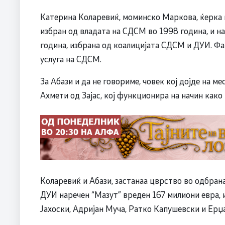
Катерина Коларевиќ, моминско Маркова, ќерка
избран од владата на СДСМ во 1998 година, и н
година, избрана од коалицијата СДСМ и ДУИ. Ф
услуга на СДСМ.
За Абази и да не говориме, човек кој дојде на м
Ахмети од Зајас, кој функционира на начин како
Коларевиќ и Абази, застанаа цврство во одбра
ДУИ наречен “Мазут” вреден 167 милиони евра, 
Јахоски, Адријан Муча, Ратко Капушевски и Ерџа