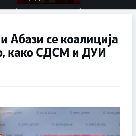
и Абази се коалиција
о, како СДСМ и ДУИ