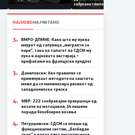
Коридор 8, Македонија
забрзано темпо
станува раскрсница на
Балканот
НАЈНОВО
НАЈЧИТАНО
3
ВМРО-ДПМНЕ: Како што му пукна
Ч
меурот од сапуница „мигранти за
пари“, така на талогот на СДСМ му
пука и најновата хистерија –
прифаќање на француски предлог
3
Даниловски: Ако правилно се
Ч
применуваат методите на заштита,
може да се минимизира ризикот од
западнонилска треска
4
МВР: 222 сообраќајни прекршоци од
Ч
возачи на мотоцикли, 14 лишени
поради безобѕирно возење
4
Петрушевски: СДСМ се плаши од
Ч
функционален систем, „Безбеден
град“ е доказ дека институциите