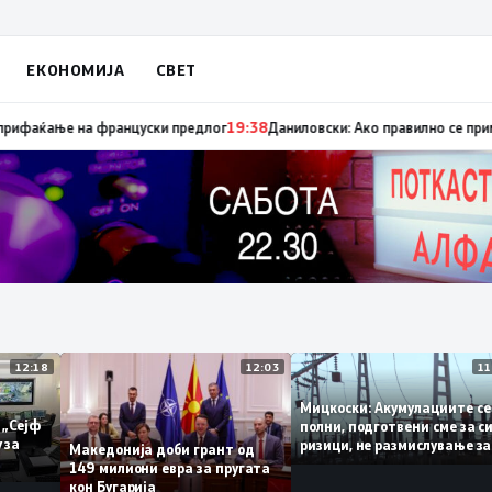
ЕКОНОМИЈА
СВЕТ
уница „мигранти за пари“, така на талогот на СДСМ му пука и најновата
12:18
12:03
Мицкоски: Акумулациите
и од „Сејф
полни, подготвени сме з
ногу за
ризици, не размислувањ
Македонија доби грант од
поскапување на струјат
149 милиони евра за пругата
кон Бугарија