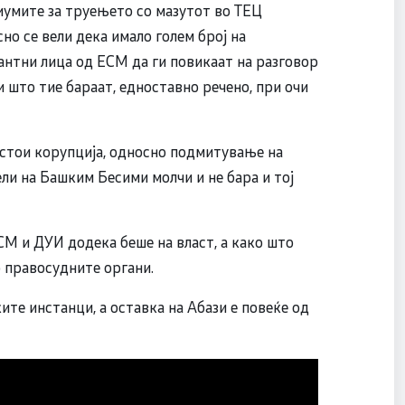
диумите за труењето со мазутот во ТЕЦ
но се вели дека имало голем број на
антни лица од ЕСМ да ги повикаат на разговор
и што тие бараат, едноставно речено, при очи
 стои корупција, односно подмитување на
ли на Башким Бесими молчи и не бара и тој
М и ДУИ додека беше на власт, а како што
о правосудните органи.
ите инстанци, а оставка на Абази е повеќе од