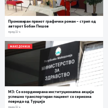
Промовиран првиот графички роман – стрип од
авторот Бобан Пешов
пред 11 ч.
МАКЕДОНИЈА
МЗ: Со координирана институционална акција
успешно транспортиран пациент со сериозна
повреда од Турција
пред 11 ч.