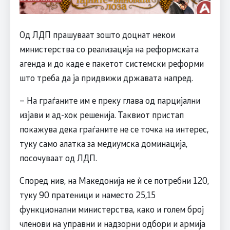
Од ЛДП прашуваат зошто доцнат некои
министерства со реализација на реформската
агенда и до каде е пакетот системски реформи
што треба да ја придвижи државата напред.
– На граѓаните им е преку глава од парцијални
изјави и ад-хок решенија. Таквиот пристап
покажува дека граѓаните не се точка на интерес,
туку само алатка за медиумска доминација,
посочуваат од ЛДП.
Според нив, на Македонија не ѝ се потребни 120,
туку 90 пратеници и наместо 25,15
функционални министерства, како и голем број
членови на управни и надзорни одбори и армија