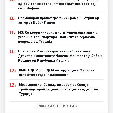
од кои три се активни – изгаснат пожарот кај
село Чифлик
11
Промовиран првиот графички роман – стрип од
Ч
авторот Бобан Пешов
11
МЗ: Со координирана институционална акција
Ч
успешно транспортиран пациент со сериозна
повреда од Турција
11
Потпишан Меморандум за соработка меѓу
Ч
Делчево и општините Новело, Монфорте д’Алба и
Родино од Република Италија
12
ВМРО-ДПМНЕ: СДСM потврди дека Филипче
Ч
испратил осудени насилници
12
Мерџановски: Со владин авион во Скопје
Ч
транспортиран пациент повреден на одмор во
Турција
ПРИКАЖИ УШТЕ ВЕСТИ →