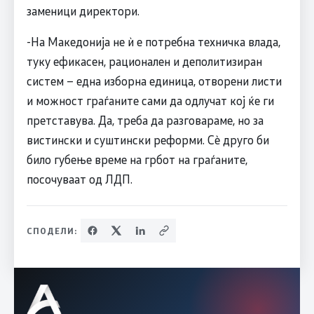
заменици директори.
-На Македонија не ѝ е потребна техничка влада,
туку ефикасен, рационален и деполитизиран
систем – една изборна единица, отворени листи
и можност граѓаните сами да одлучат кој ќе ги
претставува. Да, треба да разговараме, но за
вистински и суштински реформи. Сè друго би
било губење време на грбот на граѓаните,
посочуваат од ЛДП.
СПОДЕЛИ: