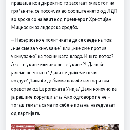
прашања кои директно го засегаат животот на
граѓаните, се посочува во соопштението од ЛДП
во врска со најавите од премиерот Христијан
Мицкоски за лидерска средба.
– Несериозно е политиката да се сведе на тоа:
„ние сме за укинување“ или „ние сме против
укинување“ на техничката влада. И што потоа?
Ако се укине или ако не се укине ?! Дали ќе
јадеме поевтино? Дали ќе дишеме почист
воздух? Дали ќе добиеме повеќе неповратни
средства од Европската Унија? Дали конечно ќе
ја решиме корупцијата? Ако одговорот е не –
тогаш темата сама по себе е празна, наведуваат
од партијата.