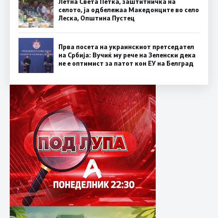
Летна Света Петка, заштитничка на
селото, ја одбележаа Македонците во село
Леска, Општина Пустец
Прва посета на украинскиот претседател
на Србија: Вучиќ му рече на Зеленски дека
не е оптимист за патот кон ЕУ на Белград