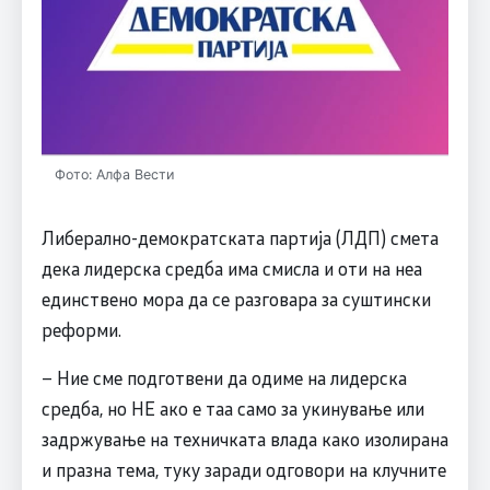
Фото: Алфа Вести
Либерално-демократската партија (ЛДП) смета
дека лидерска средба има смисла и оти на неа
единствено мора да се разговара за суштински
реформи.
– Ние сме подготвени да одиме на лидерска
средба, но НЕ ако е таа само за укинување или
задржување на техничката влада како изолирана
и празна тема, туку заради одговори на клучните