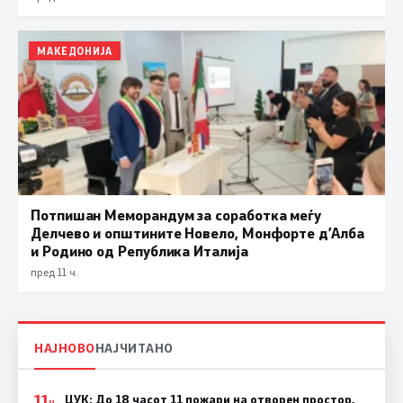
МАКЕДОНИЈА
Потпишан Меморандум за соработка меѓу
Делчево и општините Новело, Монфорте д’Алба
и Родино од Република Италија
пред 11 ч.
НАЈНОВО
НАЈЧИТАНО
11
ЦУК: До 18 часот 11 пожари на отворен простор,
Ч