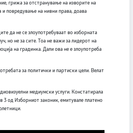
ание, грижа за отстранување на изворите на
а и повредување на нивни права, доава
те да не се злоупотребуваат во изборната
ч, но не за сите. Тоа не важи за лидерот на
оција на градинка. Дали ова не е злоупотреба
потребата за политички и партиски цели. Велат
удиовизуелни медиумски услуги. Констатирала
ав 3 од Изборниот законик, емитувале платено
олетници.