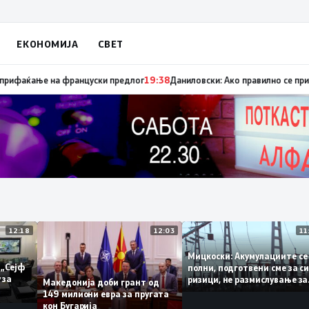
ЕКОНОМИЈА
СВЕТ
пуница „мигранти за пари“, така на талогот на СДСМ му пука и најнова
12:18
12:03
Мицкоски: Акумулациите
 од „Сејф
полни, подготвени сме з
огу за
ризици, не размислување
Македонија доби грант од
поскапување на струјат
149 милиони евра за пругата
кон Бугарија