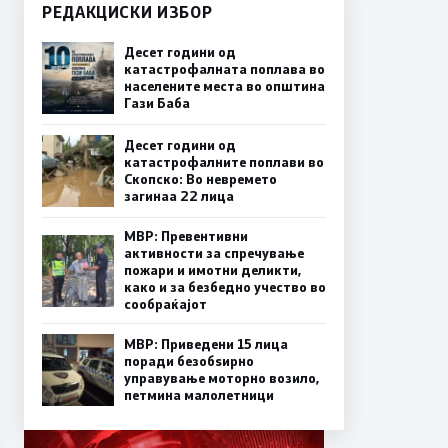
РЕДАКЦИСКИ ИЗБОР
Десет години од
катастрофалната поплава во
населените места во општина
Гази Баба
Десет години од
катастрофалните поплави во
Скопско: Во невремето
загинаа 22 лица
МВР: Превентивни
активности за спречување
пожари и имотни деликти,
како и за безбедно учество во
сообраќајот
МВР: Приведени 15 лица
поради безобѕирно
управување моторно возило,
петмина малолетници