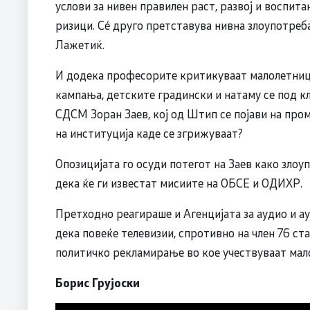
услови за нивен правилен раст, развој и воспит
ризици. Сé друго претставува нивна злоупотреб
Лажетиќ.
И додека професорите критикуваат малолетници
кампања, детските градински и натаму се под клу
СДСМ Зоран Заев, кој од Штип се појави на пром
на институција каде се згрижуваат?
Опозицијата го осуди потегот на Заев како злоу
дека ќе ги известат мисиите на ОБСЕ и ОДИХР.
Претходно реагираше и Агенцијата за аудио и а
дека повеќе телевизии, спротивно на член 76 ст
политичко рекламирање во кое учествуваат мал
Борис Грујоски