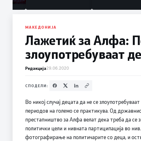
МАКЕДОНИЈА
Лажетиќ за Алфа: П
злоупотребуваат д
Редакција
29.06.2020
СПОДЕЛИ:
Во никој случај децата да не се злоупотребуваа
периодов на големо се практикува. Од државнио
престапништво за Алфа велат дека треба да се 
политички цели и нивната партиципација во нив.
фотографирање на политичарите со деца, и оств