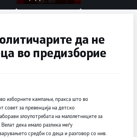
олитичарите да не
еца во предизборие
т во изборните кампањи, пракса што во
т совет за превенција на детско
заборави злоупотребата на малолетниците за
 Велат дека имало разлика меѓу
арувањето средби со деца и разговор со нив.