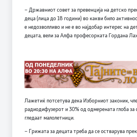
– Државниот совет за превенција на детско пр
деца (лица до 18 години) во какви било активн
е недозволливо и не е во најдобар интерес на де
децата, вели за Алфа професорката Гордана Ла
Лажетиќ потсетува дека Изборниот законик, чле
радиодифузерот и 30% од одмерената глоба за о
гледаат малолетници.
– Грижата за децата треба да се остварува пре