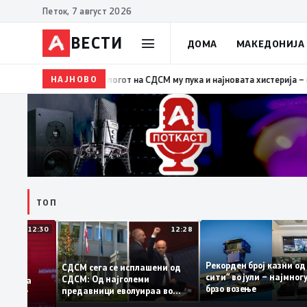
Петок, 7 август 2026
ВЕСТИ
ДОМА
МАКЕДОНИЈА
НАЈНОВО
19:39
ВМРО-ДПМНЕ: Како што му пукна меурот од са
ТОП
12:30
12:28
Рекорден број казни
СДСМ сега се исплашени од
сити“ во јули – најмн
СДСМ: Од најголеми
тоците на
брзо возење
предавници еволуираа во
мантираат
најголеми патриоти