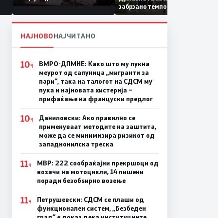
Коридор 8, Македонија
забрзано темпо
станува раскрсница на
Балканот
НАЈНОВО
НАЈЧИТАНО
10
ВМРО-ДПМНЕ: Како што му пукна
Ч
меурот од сапуница „мигранти за
пари“, така на талогот на СДСМ му
пука и најновата хистерија –
прифаќање на француски предлог
10
Даниловски: Ако правилно се
Ч
применуваат методите на заштита,
може да се минимизира ризикот од
западнонилска треска
11
МВР: 222 сообраќајни прекршоци од
Ч
возачи на мотоцикли, 14 лишени
поради безобѕирно возење
11
Петрушевски: СДСМ се плаши од
Ч
функционален систем, „Безбеден
град“ е доказ дека институциите