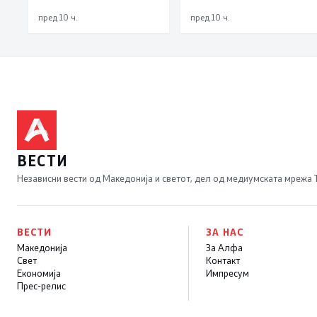
методите на заштита,
„мигранти за пари“,
може да се
така на талогот на
пред 10 ч.
пред 10 ч.
минимизира ризикот
СДСМ му пука и
од западнонилска
најновата хистерија –
треска
прифаќање на
француски предлог
ВЕСТИ
Независни вести од Македонија и светот, дел од медиумската мрежа
ВЕСТИ
ЗА НАС
Македонија
За Алфа
Свет
Контакт
Економија
Импресум
Прес-релис