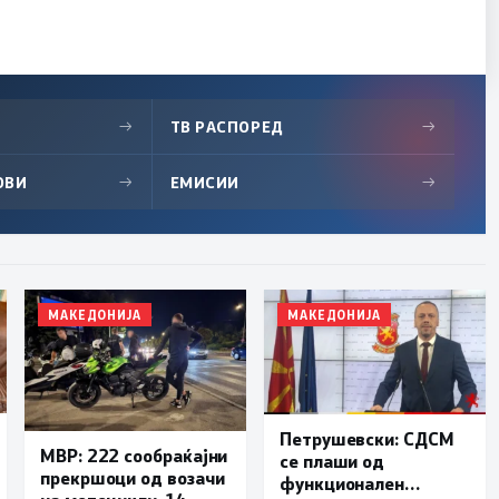
→
ТВ РАСПОРЕД
→
ОВИ
→
ЕМИСИИ
→
МАКЕДОНИЈА
МАКЕДОНИЈА
Петрушевски: СДСМ
МВР: 222 сообраќајни
се плаши од
прекршоци од возачи
функционален