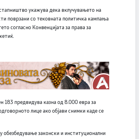
естапништво укажува дека вклучувањето на
ости поврзани со тековната политичка кампања
тето согласно Конвенцијата за права за
жетиќ.
н 183 предвидува казна од 8.000 евра за
дговорното лице ако објави снимки каде се
ку обезбедување законски и институционални