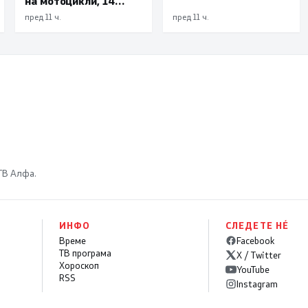
на мотоцикли, 14
систем, „Безбеден
лишени поради
град“ е доказ дека
пред 11 ч.
пред 11 ч.
безобѕирно возење
институциите
функционираат
 ТВ Алфа.
ИНФО
СЛЕДЕТЕ НÉ
Време
Facebook
ТВ програма
X / Twitter
Хороскоп
YouTube
RSS
Instagram