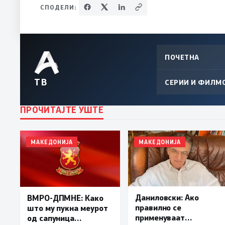
СПОДЕЛИ:
ПОЧЕТНА
ТВ
СЕРИИ И ФИЛМ
ПРОЧИТАЈТЕ УШТЕ
МАКЕДОНИЈА
МАКЕДОНИЈА
Даниловски: Ако
ВМРО-ДПМНЕ: Како
правилно се
што му пукна меурот
применуваат
од сапуница