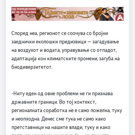
Според неа, регионот се соочува со бројни
заеднички еколошки предизвици — загадување
на воздухот и водата, управување со отпадот,
адаптација кон климатските промени, загуба на
биодиверзитетот.
-Ниту еден од овие проблеми не ги признава
државните граници. Во тој контекст,
регионалната соработка не е само пожелна, туку
и неопходна. Денес сме тука не само како
претставници на нашите влади, туку и како