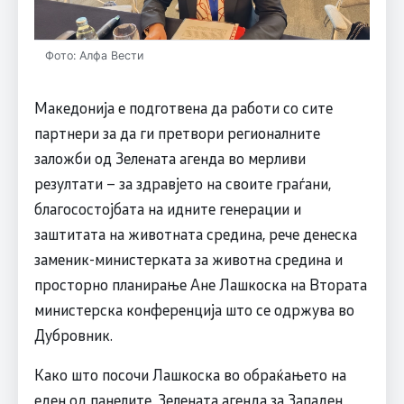
Фото: Алфа Вести
Македонија е подготвена да работи со сите
партнери за да ги претвори регионалните
заложби од Зелената агенда во мерливи
резултати – за здравјето на своите граѓани,
благосостојбата на идните генерации и
заштитата на животната средина, рече денеска
заменик-министерката за животна средина и
просторно планирање Ане Лашкоска на Втората
министерска конференција што се одржува во
Дубровник.
Како што посочи Лашкоска во обраќањето на
еден од панелите, Зелената агенда за Западен