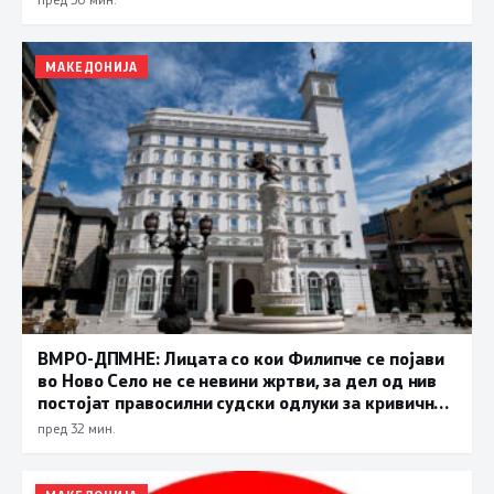
МАКЕДОНИЈА
ВМРО-ДПМНЕ: Лицата со кои Филипче се појави
во Ново Село не се невини жртви, за дел од нив
постојат правосилни судски одлуки за кривични
дела
пред 32 мин.