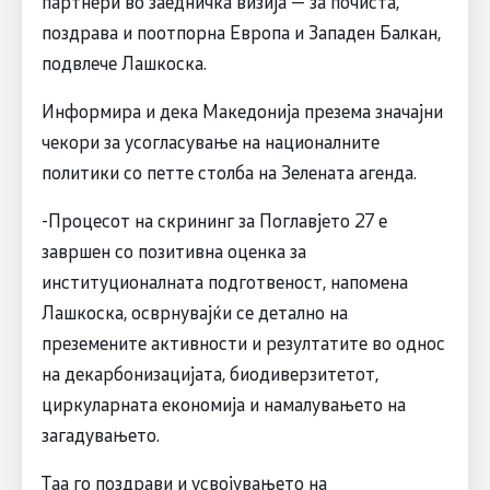
партнери во заедничка визија — за почиста,
поздравa и поотпорна Европа и Западен Балкан,
подвлече Лашкоска.
Информира и дека Македонија презема значајни
чекори за усогласување на националните
политики со петте столба на Зелената агенда.
-Процесот на скрининг за Поглавјето 27 е
завршен со позитивна оценка за
институционалната подготвеност, напомена
Лашкоска, осврнувајќи се детално на
преземените активности и резултатите во однос
на декарбонизацијата, биодиверзитетот,
циркуларната економија и намалувањето на
загадувањето.
Таа го поздрави и усвојувањето на