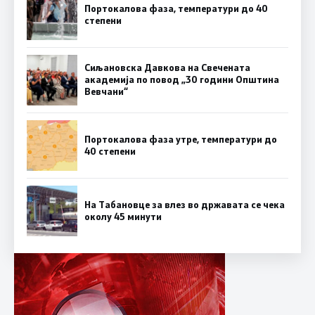
Портокалова фаза, температури до 40
степени
Сиљановска Давкова на Свечената
академија по повод „30 години Општина
Вевчани“
Портокалова фаза утре, температури до
40 степени
На Табановце за влез во државата се чека
околу 45 минути