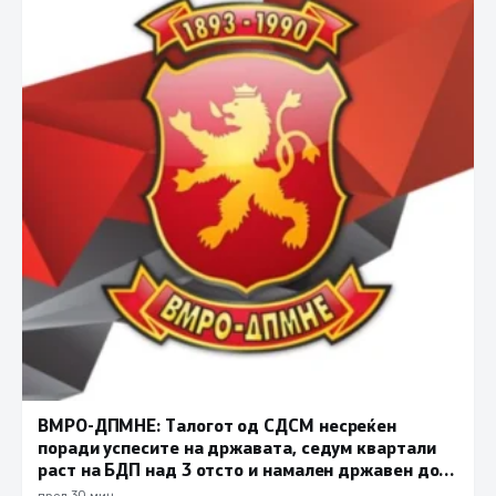
ВМРО-ДПМНЕ: Талогот од СДСМ несреќен
поради успесите на државата, седум квартали
раст на БДП над 3 отсто и намален државен долг
се показатели за економска стабилност
пред 30 мин.