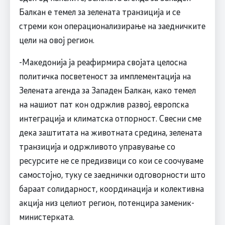
Балкан е темел за зелената транзиција и се
стреми кон операционализирање на заедничките
цели на овој регион.
-Македонија ја реафирмира својата целосна
политичка посветеност за имплементација на
Зелената агенда за Западен Балкан, како темел
на нашиот пат кон одржлив развој, европска
интеграција и климатска отпорност. Свесни сме
дека заштитата на животната средина, зелената
транзиција и одржливото управување со
ресурсите не се предизвици со кои се соочуваме
самостојно, туку се заеднички одговорности што
бараат солидарност, координација и колективна
акција низ целиот регион, потенцира заменик-
министерката.