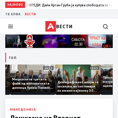
НАЈНОВО
08:30
ВРЕДИ: Дали Артан Груби ја купува слободата со тајните н
|
ТВ АЛФА
ВЕСТИ
ВЕСТИ
ТОП
15:20
14:12
13:45
Просе
Мицкоски за третата
е
матура
Демографскиот аларм се
фаза од железничката
ко: Во
оценк
засилува, во септември
делница Крива Паланка
аа 22
ќе имаме најмалку 3.000
– Деве Баир: Проектот
првачиња помалку
нема да заврши на
половина тунел во слепа
улица, сега имаме
целина
МАКЕДОНИЈА
Лашкоска на Вториот