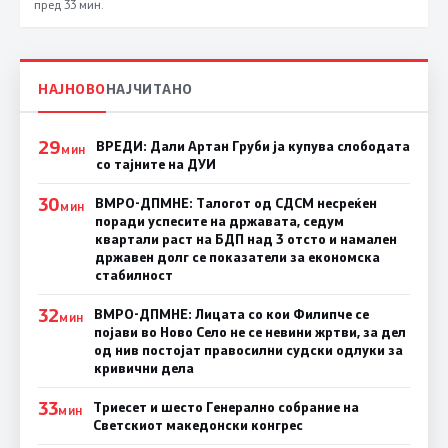
пред 33 мин.
НАЈНОВО
НАЈЧИТАНО
29
ВРЕДИ: Дали Артан Груби ја купува слободата
МИН
со тајните на ДУИ
30
ВМРО-ДПМНЕ: Талогот од СДСМ несреќен
МИН
поради успесите на државата, седум
квартали раст на БДП над 3 отсто и намален
државен долг се показатели за економска
стабилност
32
ВМРО-ДПМНЕ: Лицата со кои Филипче се
МИН
појави во Ново Село не се невини жртви, за дел
од нив постојат правосилни судски одлуки за
кривични дела
33
Триесет и шесто Генерално собрание на
МИН
Светскиот македонски конгрес