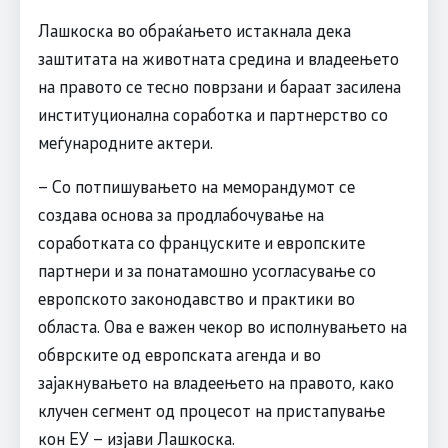
Лашкоска во обраќањето истакнала дека
заштитата на животната средина и владеењето
на правото се тесно поврзани и бараат засилена
институционална соработка и партнерство со
меѓународните актери.
– Со потпишувањето на меморандумот се
создава основа за продлабочување на
соработката со француските и европските
партнери и за понатамошно усогласување со
европското законодавство и практики во
областа. Ова е важен чекор во исполнувањето на
обврските од европската агенда и во
зајакнувањето на владеењето на правото, како
клучен сегмент од процесот на пристапување
кон ЕУ – изјави Лашкоска.