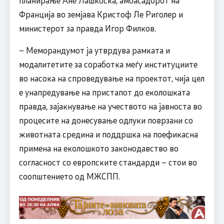
планирање Ане Лашкоска, амбасадорот на
Франција во земјава Кристоф Ле Риголер и
министерот за правда Игор Филков.
– Меморандумот ја утврдува рамката и
модалитетите за соработка меѓу институциите
во насока на спроведување на проектот, чија цел
е унапредување на пристапот до еколошката
правда, зајакнување на учеството на јавноста во
процесите на донесување одлуки поврзани со
животната средина и поддршка на поефикасна
примена на еколошкото законодавство во
согласност со европските стандарди – стои во
соопштението од МЖСПП.