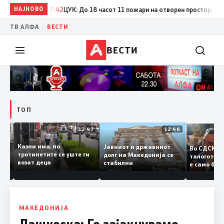
НАЈНОВО
17:42
ЦУК: До 18 часот 11 пожари на отворен простор, од кои 
|
ТВ АЛФА
ВЕСТИ
ВЕСТИ
ТОП
12:50
12:47
12:46
Казни има, но
Јавниот и државниот
Во СДСМ
дии и
тротинетите се уште ги
долг на Македонија се
талогот
возат деца
стабилни
е само 
ието
копија 
Заев
МАКЕДОНИЈА
Лашкоска: Го зајакнуваме