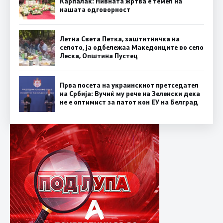
Карпалак: Нивната жртва е темел на
нашата одговорност
Летна Света Петка, заштитничка на
селото, ја одбележаа Македонците во село
Леска, Општина Пустец
Прва посета на украинскиот претседател
на Србија: Вучиќ му рече на Зеленски дека
не е оптимист за патот кон ЕУ на Белград