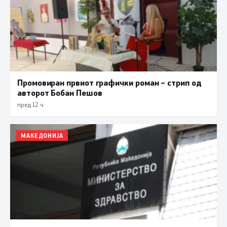
Промовиран првиот графички роман – стрип од
авторот Бобан Пешов
пред 12 ч.
МАКЕДОНИЈА