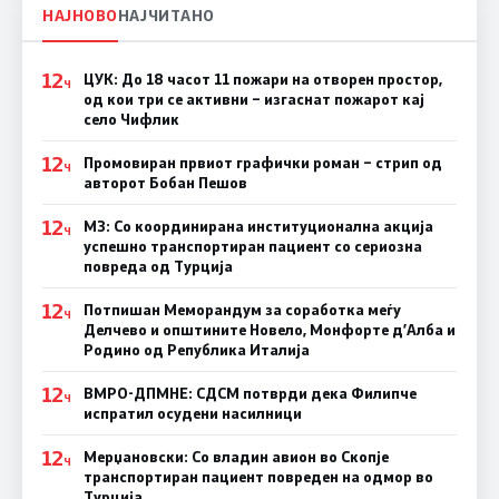
НАЈНОВО
НАЈЧИТАНО
12
ЦУК: До 18 часот 11 пожари на отворен простор,
Ч
од кои три се активни – изгаснат пожарот кај
село Чифлик
12
Промовиран првиот графички роман – стрип од
Ч
авторот Бобан Пешов
12
МЗ: Со координирана институционална акција
Ч
успешно транспортиран пациент со сериозна
повреда од Турција
12
Потпишан Меморандум за соработка меѓу
Ч
Делчево и општините Новело, Монфорте д’Алба и
Родино од Република Италија
12
ВМРО-ДПМНЕ: СДСM потврди дека Филипче
Ч
испратил осудени насилници
12
Мерџановски: Со владин авион во Скопје
Ч
транспортиран пациент повреден на одмор во
Турција