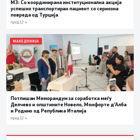
МЗ: Со координирана институционална акција
успешно транспортиран пациент со сериозна
повреда од Турција
пред 12 ч.
МАКЕДОНИЈА
Потпишан Меморандум за соработка меѓу
Делчево и општините Новело, Монфорте д’Алба
и Родино од Република Италија
пред 12 ч.