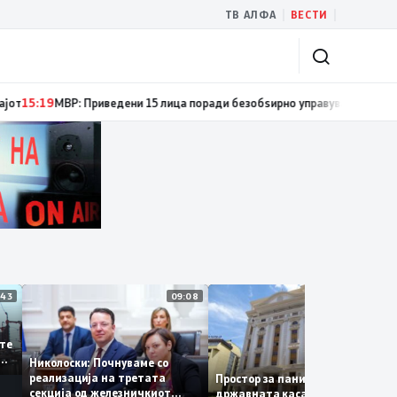
|
|
ТВ АЛФА
ВЕСТИ
сти за спречување пожари и имотни деликти, како и за безбедно учеств
11:43
09:08
14:
 се
а сите
 за
Николоски: Почнуваме со
а
реализација на третата
Простор за паника нема –
секција од железничкиот
државната каса се полни со