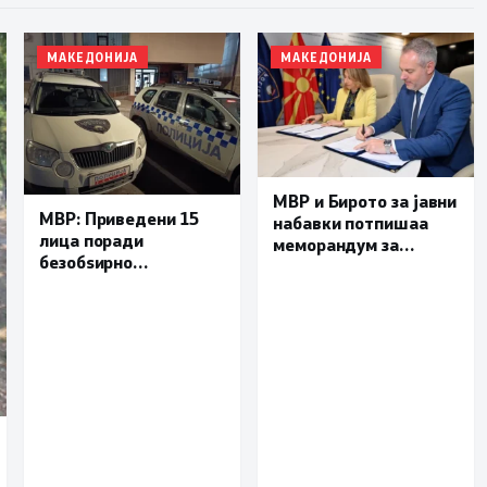
МАКЕДОНИЈА
МАКЕДОНИЈА
МВР и Бирото за јавни
МВР: Приведени 15
набавки потпишаа
лица поради
меморандум за
безобѕирно
поефикасна размена
управување моторно
на податоци и
возило, петмина
заедничка борба
малолетници
против корупцијата