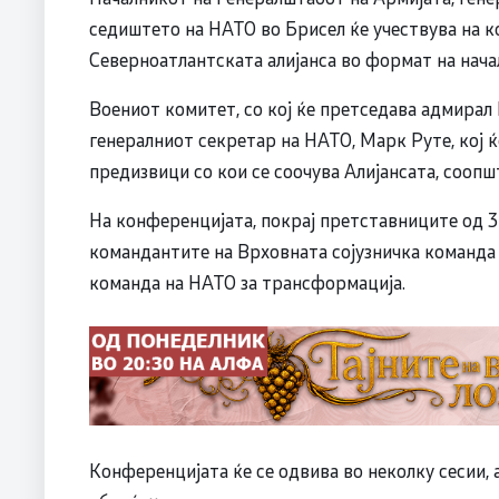
седиштето на НАТО во Брисел ќе учествува на 
Северноатлантската алијанса во формат на нача
Воениот комитет, со кој ќе претседава адмирал 
генералниот секретар на НАТО, Марк Руте, кој ќ
предизвици со кои се соочува Алијансата, соопш
На конференцијата, покрај претставниците од 32
командантите на Врховната сојузничка команда 
команда на НАТО за трансформација.
Конференцијата ќе се одвива во неколку сесии, 