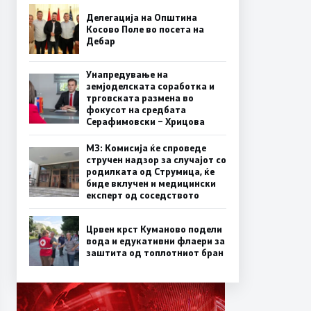
Делегација на Општина
Косово Поле во посета на
Дебар
Унапредување на
земјоделската соработка и
трговската размена во
фокусот на средбата
Серафимовски – Хрицова
МЗ: Комисија ќе спроведе
стручен надзор за случајот со
родилката од Струмица, ќе
биде вклучен и медицински
експерт од соседството
Црвен крст Куманово подели
вода и едукативни флаери за
заштита од топлотниот бран