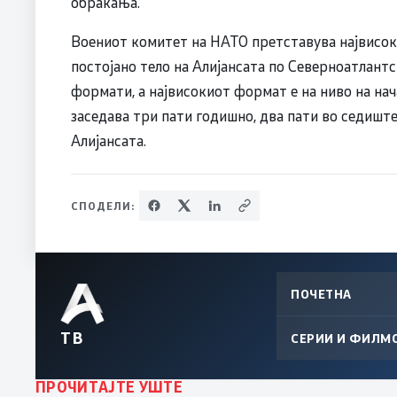
обраќања.
Воениот комитет на НАТО претставува највисоко
постојано тело на Алијансата по Северноатлантс
формати, а највисокиот формат е на ниво на на
заседава три пати годишно, два пати во седиште
Алијансата.
СПОДЕЛИ:
ПОЧЕТНА
ТВ
СЕРИИ И ФИЛМ
ПРОЧИТАЈТЕ УШТЕ