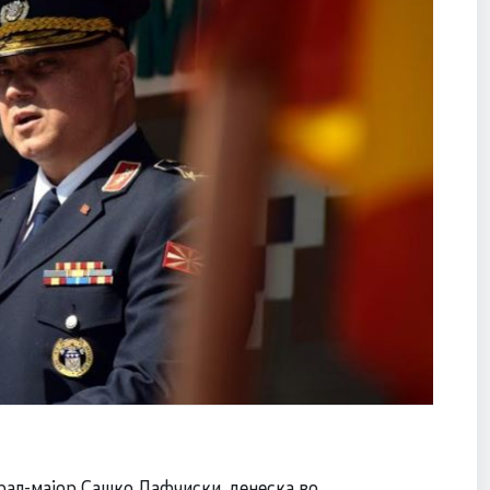
рал-мајор Сашко Лафчиски, денеска во