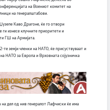
конференцијата на Воениот комитет на
лници на генералштабови.
Џузепе Каво Драгоне, ќе го отвори
е ги изнесе клучните приоритети и
ти ГШ на Армијата.
-те земји членки на НАТО, ќе присуствуваат и
на НАТО за Европа и Врховната сојузничка
а на дел од нив генералот Лафчиски ќе има