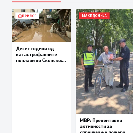
МАКЕДОНИЈА
ПРИЛОГ
Десет години од
катастрофалните
поплави во Скопско:
Во невремето загинаа
22 лица
МВР: Превентивни
активности за
спречување пожари и