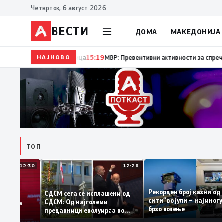
Четврток, 6 август 2026
ВЕСТИ
ДОМА
МАКЕДОНИЈА
НАЈНОВО
15:20
Десет години од катастрофалните поплави во
ТОП
12:30
12:28
Рекорден број казни
СДСМ сега се исплашени од
сити“ во јули – најмн
СДСМ: Од најголеми
тоците на
брзо возење
предавници еволуираа во
мантираат
најголеми патриоти