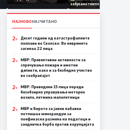
Коридор 8, Македонија
забрзано темпо
станува раскрсница на
Балканот
НАЈНОВО
НАЈЧИТАНО
2
Десет години од катастрофалните
Ч
поплави во Скопско: Во невремето
загинаа 22 лица
2
МВР: Превентивни активности за
Ч
спречување пожари и имотни
деликти, како и за безбедно учество
во сообраќајот
2
МВР: Приведени 15 лица поради
Ч
безобѕирно управување моторно
возило, петмина малолетници
2
МВР и Бирото за јавни набавки
Ч
потпишаа меморандум за
поефикасна размена на податоци и
заедничка борба против корупцијата