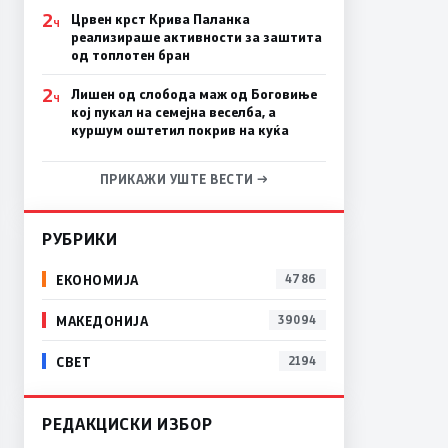
2
Црвен крст Крива Паланка
Ч
реализираше активности за заштита
од топлотен бран
2
Лишен од слобода маж од Боговиње
Ч
кој пукал на семејна веселба, а
куршум оштетил покрив на куќа
ПРИКАЖИ УШТЕ ВЕСТИ →
РУБРИКИ
ЕКОНОМИЈА
4786
МАКЕДОНИЈА
39094
СВЕТ
2194
РЕДАКЦИСКИ ИЗБОР