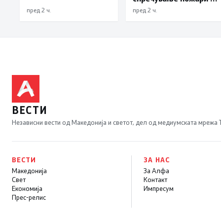
имотни деликти, како
пред 2 ч.
пред 2 ч.
и за безбедно учество
во сообраќајот
ВЕСТИ
Независни вести од Македонија и светот, дел од медиумската мрежа
ВЕСТИ
ЗА НАС
Македонија
За Алфа
Свет
Контакт
Економија
Импресум
Прес-релис