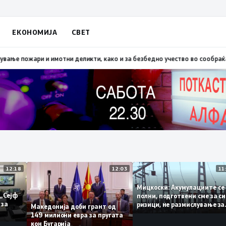
ЕКОНОМИЈА
СВЕТ
 Скопско: Во невремето загинаа 22 лица
15:19
МВР: Превентивни активно
12:18
12:03
Мицкоски: Акумулациите
 од „Сејф
полни, подготвени сме з
огу за
ризици, не размислување
Македонија доби грант од
поскапување на струјат
149 милиони евра за пругата
кон Бугарија