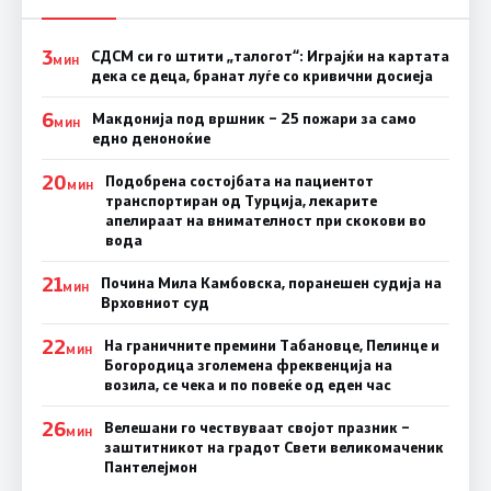
3
СДСМ си го штити „талогот“: Играјќи на картата
МИН
дека се деца, бранат луѓе со кривични досиеја
6
Макдонија под вршник – 25 пожари за само
МИН
едно деноноќие
20
Подобрена состојбата на пациентот
МИН
транспортиран од Турција, лекарите
апелираат на внимателност при скокови во
вода
21
Почина Мила Камбовска, поранешен судија на
МИН
Врховниот суд
22
На граничните премини Табановце, Пелинце и
МИН
Богородица зголемена фреквенција на
возила, се чека и по повеќе од еден час
26
Велешани го чествуваат својот празник –
МИН
заштитникот на градот Свети великомаченик
Пантелејмон