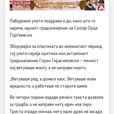
Лабудовиќ упати поздрави и до, како што го
нарече, идниот градоначалник на Скопје Орце
Ѓорѓиевски.
Зборувајќи за општината во изминатиот период
тој упати серија критики кон актуелниот
градоначалник Горан Герасимовски – личност
кој ветуваше многу, а не направи ништо.
„Ветуваше ред, а донесе хаос. Ветуваше нови
вредности, а работеше по старите шеми.
Во четири години издаде речиси триста дозволи
за градба, а не направи ниту еден нов парк.
Триста згради никнаа, ниту едно дрво не засади.