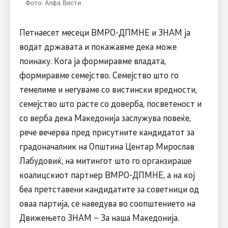
Фото: Алфа Вести
Петнаесет месеци ВМРО-ДПМНЕ и ЗНАМ ја
водат државата и покажавме дека може
поинаку. Кога ја формиравме владата,
формиравме семејство. Семејство што го
темелиме и негуваме со вистински вредности,
семејство што расте со доверба, посветеност и
со верба дека Македонија заслужува повеќе,
рече вечерва пред присутните кандидатот за
градоначалник на Општина Центар Мирослав
Лабудовиќ, на митингот што го органзираше
коалицскиот партнер ВМРО-ДПМНЕ, а на кој
беа претставени кандидатите за советници од
оваа партија, се наведува во соопштението на
Движењето ЗНАМ – За наша Македонија.