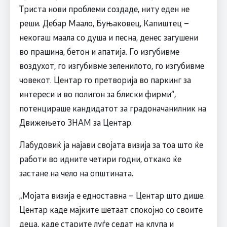
Триста нови проблеми создаде, ниту еден не
реши. Дебар Маало, Буњаковец, Капиштец –
некогаш маала со душа и песна, денес загушени
во прашина, бетон и апатија. Го изгубивме
воздухот, го изгубивме зеленилото, го изгубивме
човекот. Центар го претворија во паркинг за
интереси и во полигон за блиски фирми“,
потенцираше кандидатот за градоначанилник на
Движењето ЗНАМ за Центар.
Лабудовиќ ја најави својата визија за тоа што ќе
работи во идните четири годни, откако ќе
застане на чело на општината.
„Мојата визија е едноставна – Центар што дише.
Центар каде мајките шетаат спокојно со своите
деца, каде старите луѓе седат на клупа и