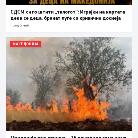
СДСМ си го штити „талогот“: Играјќи на картата
дека се деца, бранат луѓе со кривични досиеја
пред 3 мин.
МАКЕДОНИЈА
Макдонија под вршник – 25 пожари за само едно