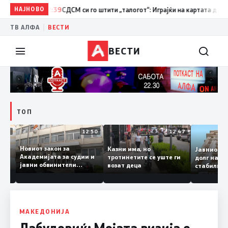
НАЈНОВО
12:39
СДСМ си го штити „талогот“: Играјќи на картата дека се д
|
ТВ АЛФА
ВЕСТИ
ВЕСТИ
ТОП
18:06
12:50
12:47
Новиот закон за
Казни има, но
Јавнио
Академијата за судии и
тротинетите се уште ги
долг н
јавни обвинители
возат деца
стабил
а
наскоро во Собранието
ко ниво
МАКЕДОНИЈА
Лабудовиќ: Мојата визија е