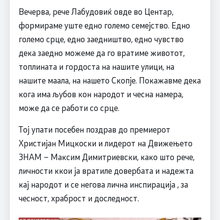
Вечерва, рече Лабудовиќ овде во Центар,
формираме уште едно големо семејство. Едно
големо срце, едно заедништво, едно чувство
дека заедно можеме да го вратиме животот,
топлината и гордоста на нашите улици, на
нашите маала, на нашето Скопје. Покажавме дека
кога има љубов кон народот и чесна намера,
може да се работи со срце.
Тој упати посебен поздрав до премиерот
Христијан Мицкоски и лидерот на Движењето
ЗНАМ – Максим Димитриевски, како што рече,
личности ккои ја вратиле довербата и надежта
кај народот и се негова лична инспирација , за
чесност, храброст и доследност.