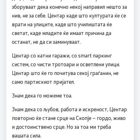
зборуваат дека конечно некој направил нешто за
нив, не за себе. Центар каде што културата ќе се
врати на улиците, каде што училиштата ќе
светат, каде младите ќе имаат причина да
останат, не да си заминуваат.
Центар со катни гаражи, со smart паркинг
систем, со чисти тротоари и осветлени улици.
Центар што ќе го почитува секој граѓанин, не
само партискиот пријател.
Знам дека го можеме тоа.
Знам дека со љубов, работа и искреност, Центар
повторно ќе стане срце на Скопје – гордо, живо
и достоинствено срце. Но за тоа ми треба
вашата сила.