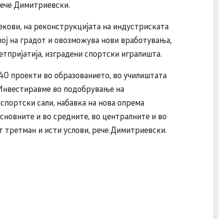
рече Димитриевски.
текови, на реконструкцијата на индустриската
вој на градот и овозможува нови вработувања,
ретпријатија, изградени спортски игралишта.
40 проекти во образованието, во училиштата
. Инвестиравме во подобрување на
спортски сали, набавка на нова опрема
сновните и во средните, во централните и во
т третман и исти услови, рече Димитриевски.