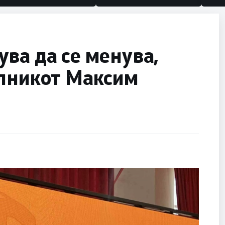
ва да се менува,
алникот Максим