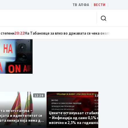
|
|
ТВ АЛФА
ВЕСТИ
20:22
На Табановце за влез во државата се чека околу 45 минути
20:21
Ан
12:28
12:12
Десет
ладата не отстапува –
Цените остануваат стабилни
катас
сторијата и идентитетот се
– Инфлација од само 0,1% на
Скопс
рвената линија која нема да
месечно и 2,3% на годишно
загин
е погази
ниво