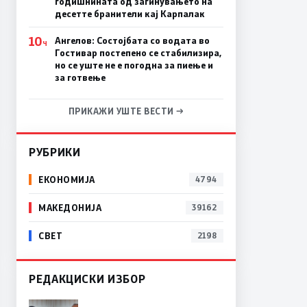
годишнината од загинувањето на
десетте бранители кај Карпалак
10
Ангелов: Состојбата со водата во
Ч
Гостивар постепено се стабилизира,
но се уште не е погодна за пиење и
за готвење
ПРИКАЖИ УШТЕ ВЕСТИ →
РУБРИКИ
ЕКОНОМИЈА
4794
МАКЕДОНИЈА
39162
СВЕТ
2198
РЕДАКЦИСКИ ИЗБОР