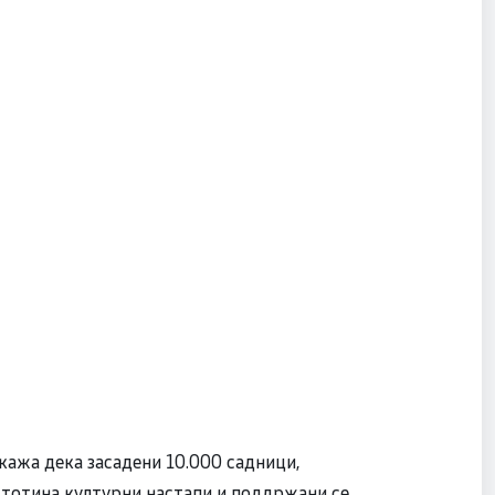
кажа дека засадени 10.000 садници,
стотина културни настапи и поддржани се