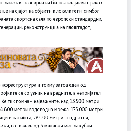
итриевски се осврна на бесплатен јавен превоз
ќање на сјајот на објекти и локалитети, симбол
раната спортска сала по европски стандардни,
 генерации, реконструкција на плоштадот,
 инфраструктура и токму затоа еден од
јките се сојузник на вредните, а непријател
, ќе ги спомнам најважните, над 13.500 метри
 4.800 метри водоводна мрежа, 175.000 метри
ици и патишта, 78.000 метри квадратни,
режа, со повеќе од 5 милиони метри кубни