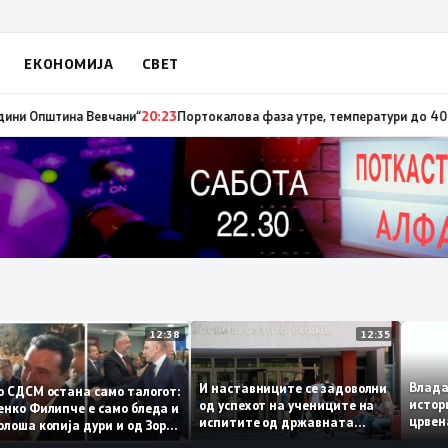
ЕКОНОМИЈА
СВЕТ
тина Вевчани“
20:23
Портокалова фаза утре, температури до 40 степени
12:38
12:35
В
И наставниците се задоволни
Во СДСМ остана само талогот:
и
од успехот на учениците на
Венко Филипче е само бледа и
ц
испитите од државната
полоша копија дури и од Зоран
с
матура
Заев