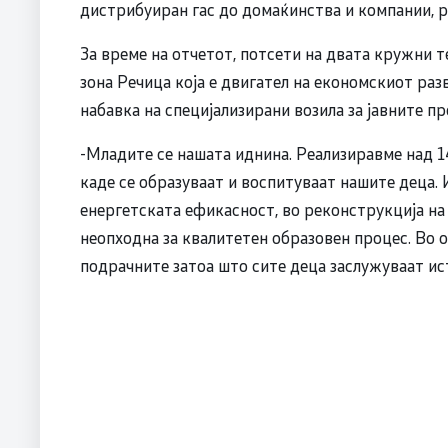
дистрибуиран гас до домаќинства и компании, 
За време на отчетот, потсети на двата кружни 
зона Речица која е двигател на економскиот раз
набавка на специјализирани возила за јавните п
-Младите се нашата иднина. Реализиравме над 1
каде се образуваат и воспитуваат нашите деца
енергетската ефикасност, во реконструкција на 
неопходна за квалитетен образовен процес. Во о
подрачните затоа што сите деца заслужуваат ис