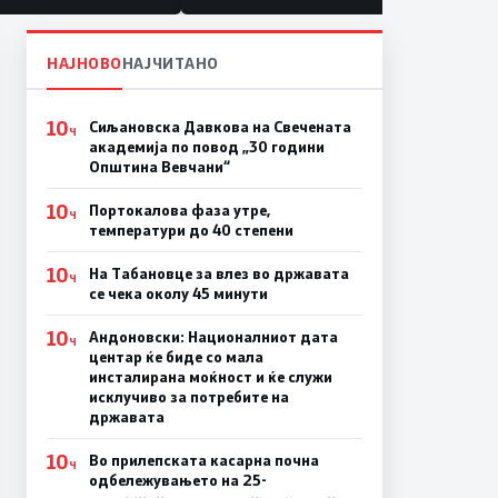
НАЈНОВО
НАЈЧИТАНО
10
Сиљановска Давкова на Свечената
Ч
академија по повод „30 години
Општина Вевчани“
10
Портокалова фаза утре,
Ч
температури до 40 степени
10
На Табановце за влез во државата
Ч
се чека околу 45 минути
10
Андоновски: Националниот дата
Ч
центар ќе биде со мала
инсталирана моќност и ќе служи
исклучиво за потребите на
државата
10
Во прилепската касарна почна
Ч
одбележувањето на 25-