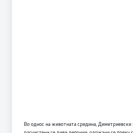
Во однос на животната средина, Димитриевски 
расчистени се диви депонии, одржани се преку 