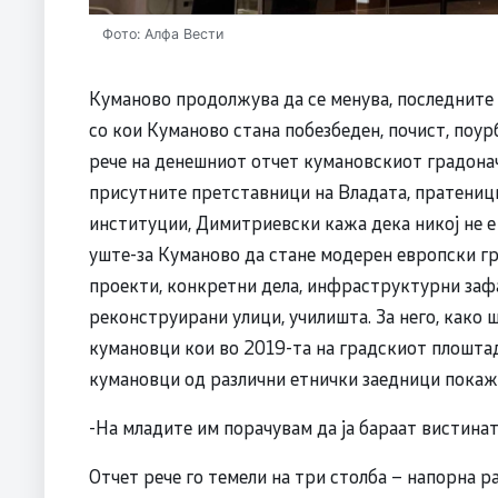
Фото: Алфа Вести
Куманово продолжува да се менува, последните 
со кои Куманово стана побезбеден, почист, поур
рече на денешниот отчет кумановскиот градон
присутните претставници на Владата, пратениц
институции, Димитриевски кажа дека никој не е 
уште-за Куманово да стане модерен европски г
проекти, конкретни дела, инфраструктурни зафат
реконструирани улици, училишта. За него, како 
кумановци кои во 2019-та на градскиот плоштад
кумановци од различни етнички заедници покаж
-На младите им порачувам да ја бараат вистина
Отчет рече го темели на три столба – напорна р