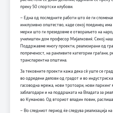
преку 50 спортски клубови.
– Една од последните работи што ќе ги спомена
инклузивно општество, каде секој поединец има
мерки што ги презедовме е отворањето на наро
училиштен дом професор Мијалковиќ. Секој наш 
Поддржавме многу проекти, реализирани од граѓ
попреченост, на ранливите категории граѓани, 
транспарентна општина.
За тековните проекти кажа дека сè уште се гра
во одредени делови од градот и во индустрискат
гасоводна мрежа, нови тротоари, нови паркинг м
заблагодари и на поддршката на Владата за реа
во Куманово. Од вториот владин повик, распиша
– Во следниот период ќе следува реализација на