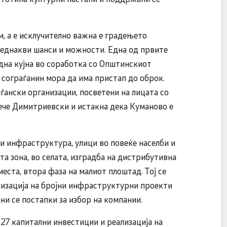
м, а е исклучително важна е градењето
 еднакви шанси и можности. Една од првите
дна кујна во соработка со Општинскиот
сограѓанин мора да има пристап до оброк.
ански организации, посветени на лицата со
рече Димитриевски и истакна дека Куманово е
ди инфраструктура, улици во повеќе населби и
а зона, во селата, изградба на дистрибутивна
еста, втора фаза на малиот плоштад. Тој се
лизација на бројни инфраструктурни проекти
ни се постапки за избор на компании.
 27 капитални инвестиции и реализација на