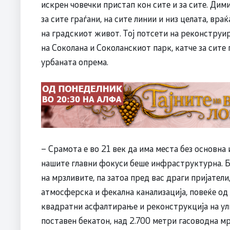
искрен човечки пристап кон сите и за сите. Дим
за сите граѓани, на сите линии и низ целата, вра
на градскиот живот. Тој потсети на реконструи
на Соколана и Соколанскиот парк, катче за сите
урбаната опрема.
– Срамота е во 21 век да има места без основна
нашите главни фокуси беше инфраструктурна. Бро
на мрзливите, па затоа пред вас драги пријатели
атмосферска и фекална канализација, повеќе од
квадратни асфалтирање и реконструкција на ул
поставен бекатон, над 2.700 метри гасоводна м