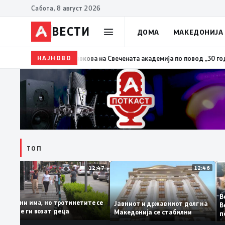
Сабота, 8 август 2026
ВЕСТИ
ДОМА
МАКЕДОНИЈА
24
Сиљановска Давкова на Свечената академија по повод „30 години Опш
НАЈНОВО
ТОП
12:50
12:47
12:46
јата
ели
Казни има, но тротинетите се
Јавниот и државниот долг на
уште ги возат деца
Македонија се стабилни