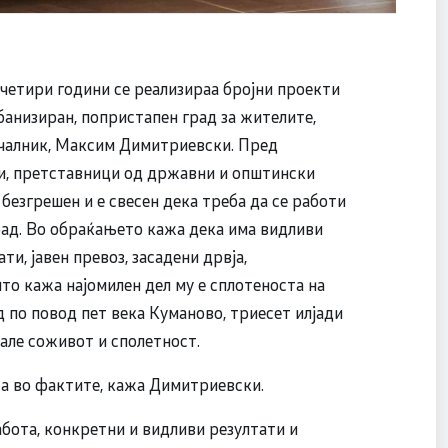
четири години се реализираа бројни проекти
банизиран, попристапен град за жителите,
ачалник, Максим Димитриевски. Пред
и, претставници од државни и општински
безгрешен и е свесен дека треба да се работи
рад. Во обраќањето кажа дека има видливи
и, јавен превоз, засадени дрвја,
што кажа најомилен дел му е сплотеноста на
 по повод пет века Куманово, триесет илјади
але соживот и сполетност.
та во фактите, кажа Димитриевски.
абота, конкретни и видливи резултати и