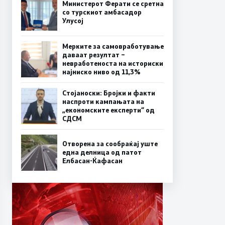
Министерот Ферати се сретна
со турскиот амбасадор
Улусој
Мерките за самовработување
даваат резултат –
невработеноста на историски
најниско ниво од 11,3%
Стојаноски: Бројки и факти
наспроти кампањата на
„економските експерти“ од
СДСM
Отворена за сообраќај уште
една делница од патот
Елбасан-Ќафасан