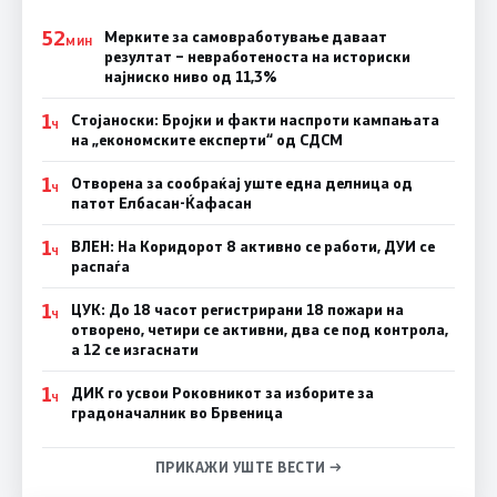
52
Мерките за самовработување даваат
МИН
резултат – невработеноста на историски
најниско ниво од 11,3%
1
Стојаноски: Бројки и факти наспроти кампањата
Ч
на „економските експерти“ од СДСM
1
Отворена за сообраќај уште една делница од
Ч
патот Елбасан-Ќафасан
1
ВЛЕН: На Коридорот 8 активно се работи, ДУИ се
Ч
распаѓа
1
ЦУК: До 18 часот регистрирани 18 пожари на
Ч
отворено, четири се активни, два се под контрола,
а 12 се изгаснати
1
ДИК го усвои Роковникот за изборите за
Ч
градоначалник во Брвеница
ПРИКАЖИ УШТЕ ВЕСТИ →