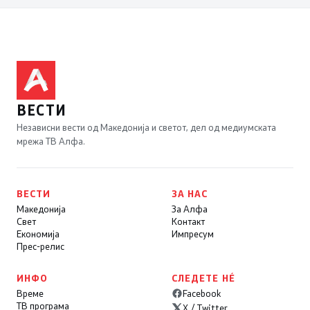
ВЕСТИ
Независни вести од Македонија и светот, дел од медиумската
мрежа ТВ Алфа.
ВЕСТИ
ЗА НАС
Македонија
За Алфа
Свет
Контакт
Економија
Импресум
Прес-релис
ИНФО
СЛЕДЕТЕ НÉ
Време
Facebook
ТВ програма
X / Twitter