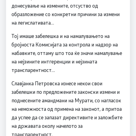
донесување на измените, отсуство од
образложение со конкретни причини за измени
на легислативата…
Тој имаше забелешка и на намалувањето на
бројноста Комисијата за контрола и надзор на
набавките, оттаму што тоа ќе значи намалување
на нејзините интгеренции и нејзината
транспарентност…
Славјанка Петровска изнесе некои свои
забелешки по предложените законски измени и
поднесените амандмани на Мурати, со нагласок
на неможноста од примена на законот, а притоа
да успее да се запазат директивите и заложбите
на државата околу начелото за
транспарентност.