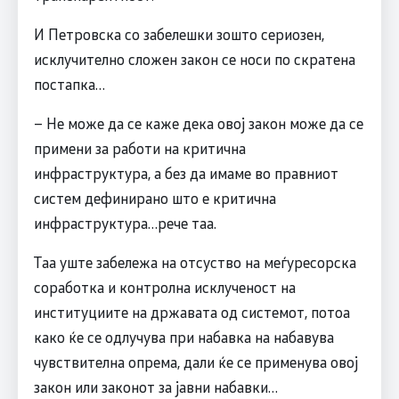
И Петровска со забелешки зошто сериозен,
исклучително сложен закон се носи по скратена
постапка…
– Не може да се каже дека овој закон може да се
примени за работи на критична
инфраструктура, а без да имаме во правниот
систем дефинирано што е критична
инфраструктура…рече таа.
Таа уште забележа на отсуство на меѓуресорска
соработка и контролна исклученост на
институциите на државата од системот, потоа
како ќе се одлучува при набавка на набавува
чувствителна опрема, дали ќе се применува овој
закон или законот за јавни набавки…