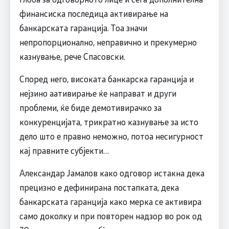
финансиска последица активирање на
банкарската гаранција. Тоа значи
непропорционално, неправично и прекумерно
казнување, рече Спасовски.
Според него, високата банкарска гаранција и
нејзино аативирање ќе направат и други
проблеми, ќе биде демотивирачко за
конкуренцијата, трикратно казнување за исто
дело што е правно неможно, потоа несигурност
кај правните субјекти…
Александар Јамалов како одговор истакна дека
прецизно е дефинирана постапката, дека
банкарската гаранција како мерка се активира
само доколку и при повторен надзор во рок од