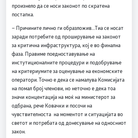
произнело да се носи законот по скратена
постапка.
– Причините лично ги образложив…Тиа се носат
заради потребите од проширување на законот
за критична инфраструктура, кој е во финална
фаза. Правиме поедноставување на
инстутиционалните процедури и подобрување
на критериумите за оценување на економските
оператори. Точно е дека се намалува Комисијата
на помал број членови, но неточно е дека тоа
значи концентација на моќ на министерот за
одбрана, рече Ковачки и посочи на
чувствителноста на моментот и ситуацијата во
светот и потребата од донесување на односниот
закон.