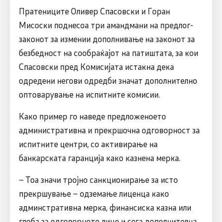
Пратениците Оливер Спасовски и Горан
Мисоски поднесоа три амандмани на предлог-
законот за измении дополнивање на законот за
безбедност на сообраќајот на патиштата, за кои
Спасовски пред Комисијата истакна дека
одредени негови одредби значат дополнително
оптоварување на испитните комисии.
Како пример го наведе предложеноето
административна и прекршочна одговорност за
испитните центри, со активирање на
банкарската гаранција како казнена мерка.
– Тоа значи тројно санкционирање за исто
прекршување – одземање лиценца како
админстративна мерка, финансиска казна или
глоба за одговорното лице и сега дополнителна