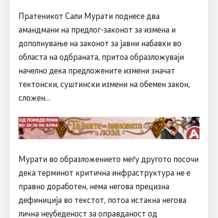
Пратеникот Сали Мурати поднесе два
амандмани на предлог-законот за измена и
дополнување на законот за јавни набавки во
областа на одбраната, притоа образложуваји
начелно дека предложените измени значат
тектонски, суштински измени на обемен закон,
сложен…
Мурати во образложението меѓу другото посочи
дека терминот критична инфраструктура не е
правно доработен, нема негова прецизна
дефиниција во текстот, потоа истакна негова
лична неубеденост за оправданост од