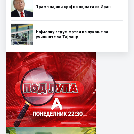
Трамп најави крај на војната со Иран
Најмалку седум мртви во пукање во
училиште во Тајланд