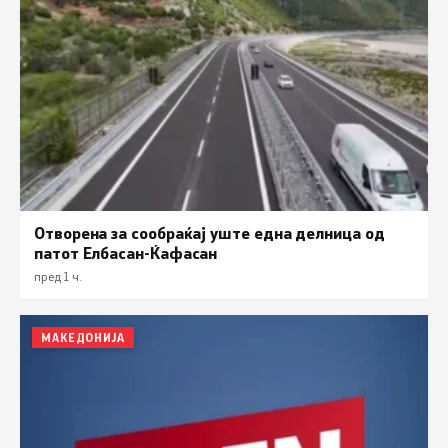
Отворена за сообраќај уште една делница од
патот Елбасан-Ќафасан
пред 1 ч.
МАКЕДОНИЈА