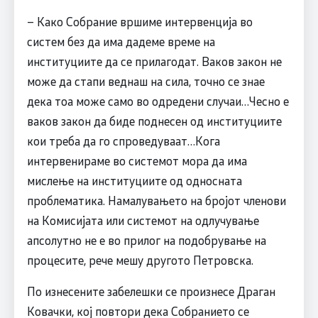
– Како Собрание вршиме интервенција во
систем без да има дадеме време на
институциите да се прилагодат. Ваков закон не
може да стапи веднаш на сила, точно се знае
дека тоа може само во одредени случаи…Чесно е
ваков закон да биде поднесен од институциите
кои треба да го спроведуваат…Кога
интервенираме во системот мора да има
мислење на институциите од односната
проблематика. Намалувањето на бројот членови
на Комисијата или системот на одлучување
апсолутно не е во прилог на подобрување на
процесите, рече мешу другото Петровска.
По изнесените забелешки се произнесе Драган
Ковачки, кој повтори дека Собранието се