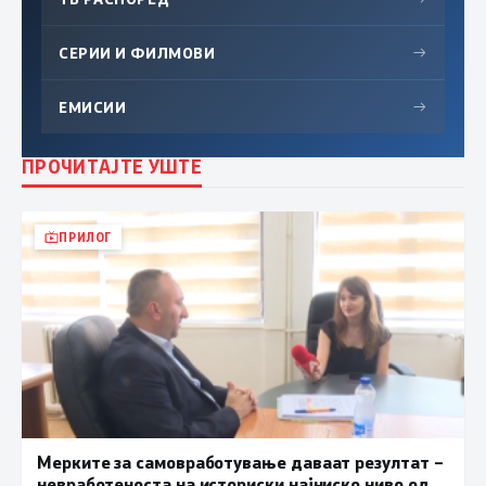
СЕРИИ И ФИЛМОВИ
→
ЕМИСИИ
→
ПРОЧИТАЈТЕ УШТЕ
ПРИЛОГ
Мерките за самовработување даваат резултат –
невработеноста на историски најниско ниво од