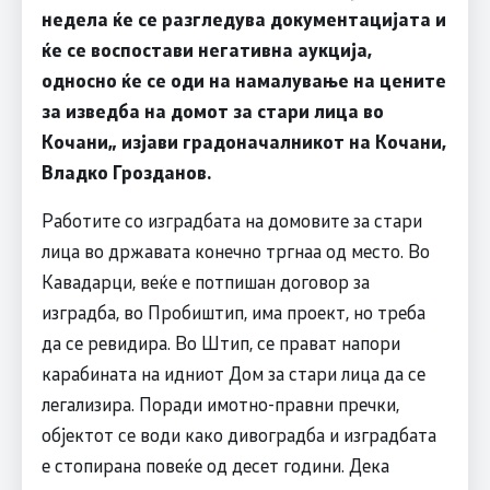
недела ќе се разгледува документацијата и
ќе се воспостави негативна аукција,
односно ќе се оди на намалување на цените
за изведба на домот за стари лица во
Кочани„ изјави градоначалникот на Кочани,
Владко Грозданов.
Работите со изградбата на домовите за стари
лица во државата конечно тргнаа од место. Во
Кавадарци, веќе е потпишан договор за
изградба, во Пробиштип, има проект, но треба
да се ревидира. Во Штип, се прават напори
карабината на идниот Дом за стари лица да се
легализира. Поради имотно-правни пречки,
објектот се води како дивоградба и изградбата
е стопирана повеќе од десет години. Дека