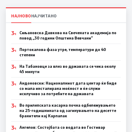
НАЈНОВО
НАЈЧИТАНО
3
Сиљановска Давкова на Свечената академија по
Ч
повод „30 години Општина Вевчани“
3
Портокалова фаза утре, температури до 40
Ч
степени
3
На Табановце за влез во државата се чека околу
Ч
45 минути
3
Андоновски: Националниот дата центар ќе биде
Ч
со мала инсталирана моќност и ќе служи
исклучиво за потребите на државата
3
Во прилепската касарна почна одбележувањето
Ч
на 25-годишнината од загинувањето на десетте
бранители кај Карпалак
3
Ангелов: Состојбата со водата во Гостивар
Ч