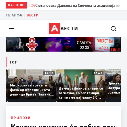
НАЈНОВО
20:24
Сиљановска Давкова на Свечената академија по повод „
|
ТВ АЛФА
ВЕСТИ
ВЕСТИ
ТОП
15:20
14:12
13:45
Просеко
Мицкоски за третата
матура 
Демографскиот аларм се
фаза од железничката
: Во
оценка 
засилува, во септември
делница Крива Паланка
 22
ќе имаме најмалку 3.000
– Деве Баир: Проектот
првачиња помалку
нема да заврши на
половина тунел во слепа
улица, сега имаме
целина
ПРИЛОЗИ
Кочани конечно ќе добие дом