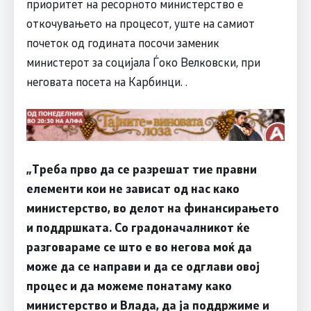
приоритет на ресорното министерство е
откочувањето на процесот, уште на самиот
почеток од годината посочи заменик
министерот за социјала Ѓоко Велковски, при
неговата посета на Карбинци. .
„Треба прво да се разрешат тие правни
елементи кои не зависат од нас како
министерство, во делот на финансирањето
и поддршката. Со градоначалникот ќе
разговараме се што е во негова моќ да
може да се направи и да се одглави овој
процес и да можеме понатаму како
министерство и Влада, да ја поддржиме и