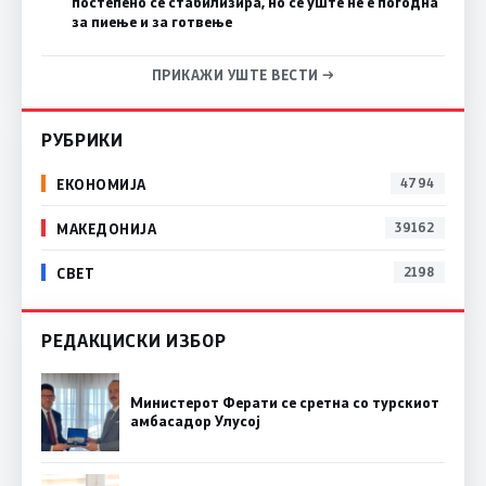
постепено се стабилизира, но се уште не е погодна
за пиење и за готвење
ПРИКАЖИ УШТЕ ВЕСТИ →
РУБРИКИ
ЕКОНОМИЈА
4794
МАКЕДОНИЈА
39162
СВЕТ
2198
РЕДАКЦИСКИ ИЗБОР
Министерот Ферати се сретна со турскиот
амбасадор Улусој