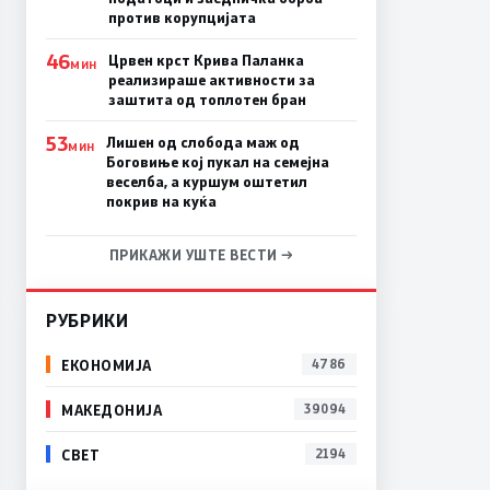
против корупцијата
46
Црвен крст Крива Паланка
МИН
реализираше активности за
заштита од топлотен бран
53
Лишен од слобода маж од
МИН
Боговиње кој пукал на семејна
веселба, а куршум оштетил
покрив на куќа
ПРИКАЖИ УШТЕ ВЕСТИ →
РУБРИКИ
ЕКОНОМИЈА
4786
МАКЕДОНИЈА
39094
СВЕТ
2194