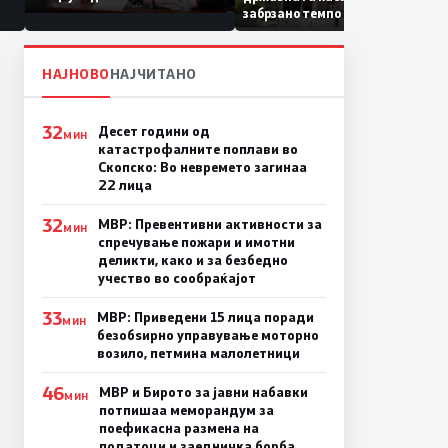
Коридор 8, Македонија
забрзано темпо
станува раскрсница на
Балканот
НАЈНОВО
НАЈЧИТАНО
32
Десет години од
МИН
катастрофалните поплави во
Скопско: Во невремето загинаа
22 лица
32
МВР: Превентивни активности за
МИН
спречување пожари и имотни
деликти, како и за безбедно
учество во сообраќајот
33
МВР: Приведени 15 лица поради
МИН
безобѕирно управување моторно
возило, петмина малолетници
46
МВР и Бирото за јавни набавки
МИН
потпишаа меморандум за
поефикасна размена на
податоци и заедничка борба