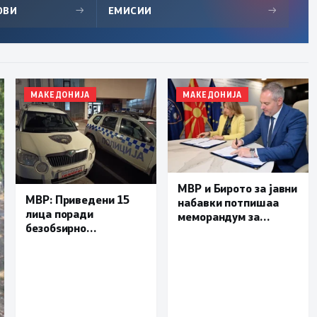
ОВИ
→
ЕМИСИИ
→
МАКЕДОНИЈА
МАКЕДОНИЈА
МВР и Бирото за јавни
МВР: Приведени 15
набавки потпишаа
лица поради
меморандум за
безобѕирно
поефикасна размена
управување моторно
на податоци и
возило, петмина
заедничка борба
малолетници
против корупцијата