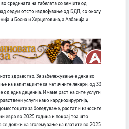
во средината на табелата со земјите од
 над седум отсто издвојување од БДП, со околу
нија и Босна и Херцеговина, а Албанија и
вното здравство. За забележување е дека во
ње на капитациите за матичните лекари, од 33
е од една деценија. Имаме раст на сите услуги
равствени услуги како кардиохирургија,
адоместоците за боледување, растат и износите
ни евра во 2025 година и покрај тоа што
а се должи на зголемување на платите во 2025