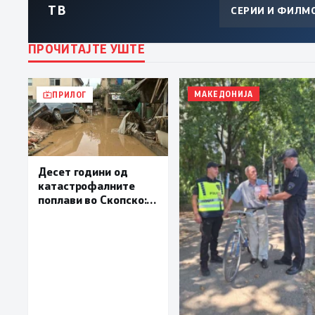
ТВ
СЕРИИ И ФИЛМ
ПРОЧИТАЈТЕ УШТЕ
МАКЕДОНИЈА
ПРИЛОГ
Десет години од
катастрофалните
поплави во Скопско:
Во невремето загинаа
22 лица