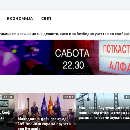
ЕКОНОМИЈА
СВЕТ
Скопско: Во невремето загинаа 22 лица
15:19
МВР: Превентивни активнос
12:18
12:03
Мицкоски: Акумулациите
и од „Сејф
полни, подготвени сме з
ногу за
ризици, не размислувањ
Македонија доби грант од
поскапување на струјат
149 милиони евра за пругата
кон Бугарија