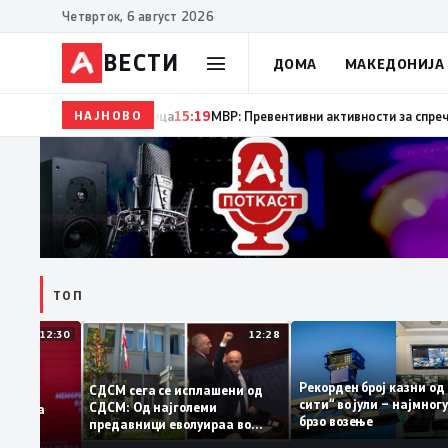
Четврток, 6 август 2026
ВЕСТИ
ДОМА
МАКЕДОНИЈА
НАЈНОВО
15:20
Десет години од катастрофалните поплави во 
ТОП
12:30
12:28
Рекорден број казн
СДСМ сега се исплашени од
сити“ во јули – најм
СДСМ: Од најголеми
атоците на
брзо возење
предавници еволуираа во
емантираат
најголеми патриоти