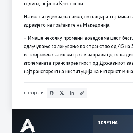
година, појасни Клековски.
На институционално ниво, потенцира тој, минат
здравјето на граѓаните на Македонија.
– Имаше неколку промени, воведовме шест беспл
одлучување за лекување во странство од 45 на 
истовремено за ин витро се направи целосна ди
зголемената транспарентност од Државниот зав
најтранспарентна институција на интернет мина
СПОДЕЛИ:
ПОЧЕТНА