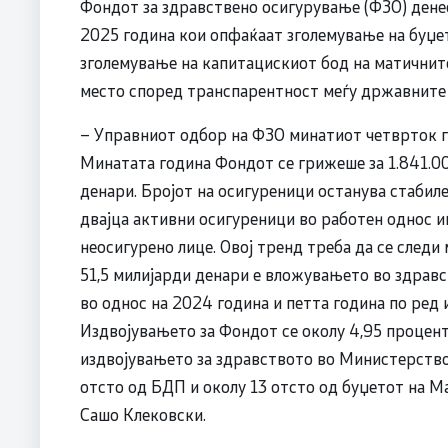
Фондот за здравствено осигурување (ФЗО) денес
2025 година кои опфаќаат зголемување на буџето
зголемување на капитацискиот бод на матичните
место според транспарентност меѓу државните
– Управниот одбор на ФЗО минатиот четврток г
Минатата година Фондот се грижеше за 1.841.00
денари. Бројот на осигуреници останува стабил
двајца активни осигуреници во работен однос и
неосигурено лице. Овој тренд треба да се следи
51,5 милијарди денари е вложувањето во здравс
во однос на 2024 година и петта година по ред 
Издвојувањето за Фондот се околу 4,95 проценти
издвојувањето за здравството во Министерствот
отсто од БДП и околу 13 отсто од буџетот на М
Сашо Клековски.