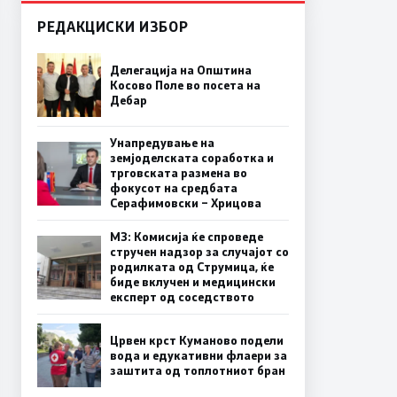
РЕДАКЦИСКИ ИЗБОР
Делегација на Општина
Косово Поле во посета на
Дебар
Унапредување на
земјоделската соработка и
трговската размена во
фокусот на средбата
Серафимовски – Хрицова
МЗ: Комисија ќе спроведе
стручен надзор за случајот со
родилката од Струмица, ќе
биде вклучен и медицински
експерт од соседството
Црвен крст Куманово подели
вода и едукативни флаери за
заштита од топлотниот бран