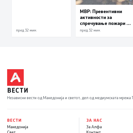
МВР: Превентивни
активности за
спречување пожари и
имотни деликти, како
пред 32 мин.
пред 32 мин.
и за безбедно учество
во сообраќајот
ВЕСТИ
Независни вести од Македонија и светот, дел од медиумската мрежа
ВЕСТИ
ЗА НАС
Македонија
За Алфа
Свет
Контакт