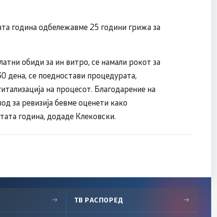
ата година одбележавме 25 години грижа за
атни обиди за ин витро, се намали рокот за
30 дена, се поедностави процедурата,
гитализација на процесот. Благодарение на
од за ревизија бевме оценети како
тата година, додаде Клековски.
→
ТВ РАСПОРЕД
→