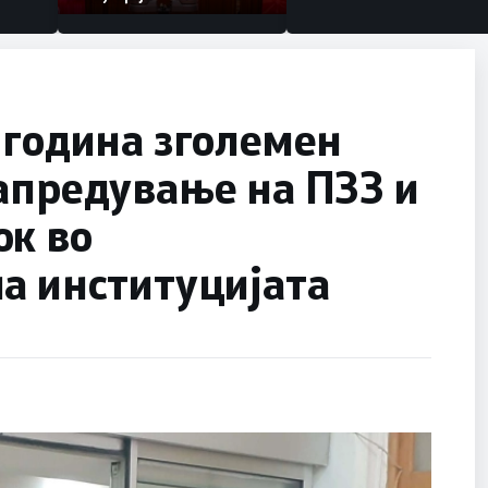
 година зголемен
апредување на ПЗЗ и
ок во
а институцијата