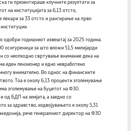
ка ги презентираше клучните резултати за
т на институцијата за 6,13 отсто,
 лекари за 33 отсто и рангирање на прво
 институции.
о одобри годишниот извештај за 2025 година.
0 осигуреници за што вложи 51,5 милијарди
ен со неопходно свртување внимание дека на
ма еден пензионер и едно невработено
 многу внимателно. Во однос на финансиите
твото. Тоа е околу 6,13 проценти зголемување
има зголемување на буџетот на ФЗО.
 од БДП на земјата, а заедно со
о за здравство, издвојувањето е околу 5,31
акедонија, рече генералниот директор на ФЗО