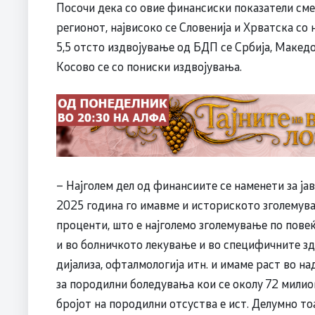
Посочи дека со овие финансиски показатели сме 
регионот, највисоко се Словенија и Хрватска со
5,5 отсто издвојување од БДП се Србија, Македо
Косово се со пониски издвојувања.
– Најголем дел од финансиите се наменети за ја
2025 година го имавме и историското зголемува
проценти, што е најголемо зголемување по повеќ
и во болничкото лекување и во специфичните зд
дијализа, офталмологија итн. и имаме раст во н
за породилни боледувања кои се околу 72 милио
бројот на породилни отсуства е ист. Делумно то