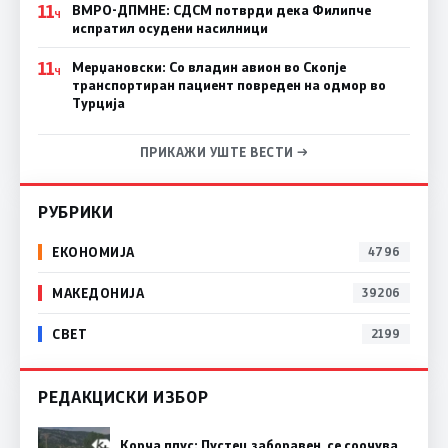
11
ВМРО-ДПМНЕ: СДСM потврди дека Филипче
Ч
испратил осудени насилници
11
Мерџановски: Со владин авион во Скопје
Ч
транспортиран пациент повреден на одмор во
Турција
ПРИКАЖИ УШТЕ ВЕСТИ →
РУБРИКИ
ЕКОНОМИЈА
4796
МАКЕДОНИЈА
39206
СВЕТ
2199
РЕДАКЦИСКИ ИЗБОР
Корча плус: Пустец заборавен, се соочува