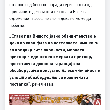
опасност од бегство поради сериозноста од
кривичните дела за кои се товари Васев, а
одземениот пасош не значи дека не може да
побегне.
„Ставот на Вишото јавно обвинителство е
дека во оваа фаза на постапката, имајќи ги
во предвид сите околности, мерката
притвор и единствено мерката притвор,
претставува доволна гаранција за
обезбедување присуство на осомничениот и
успешно обезбедување во кривичната
постапка“,
рече Фетаи.