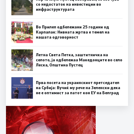
со недостаток на инвестиции во
инфраструктурата
Во Прилеп одбележани 25 години од
Карпалак: Нивната жртва е темел на
нашата одговорност
Летна Света Петка, заштитничка на
селото, ја одбележаа Македонците во село
Леска, Општина Пустец
Прва посета на украинскиот претседател
на Србија: Вучиќ му рече на Зеленски дека
не е оптимист за патот кон ЕУ на Белград