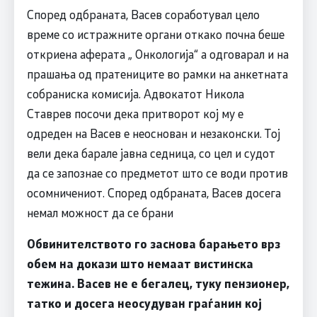
Според одбраната, Васев соработувал цело
време со истражните органи откако почна беше
откриена аферата „ Онкологија“ a одговарал и на
прашања од пратениците во рамки на анкетната
собраниска комисија. Адвокатот Никола
Ставрев посочи дека притворот кој му е
одреден на Васев е неоснован и незаконски. Тој
вели дека барале јавна седница, со цел и судот
да се запознае со предметот што се води против
осомничениот. Според одбраната, Васев досега
немал можност да се брани
Обвинителството го заснова барањето врз
обем на докази што немаат вистинска
тежина. Васев не е бегалец, туку пензионер,
татко и досега неосудуван граѓанин кој