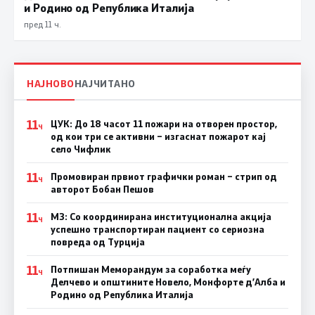
и Родино од Република Италија
пред 11 ч.
НАЈНОВО
НАЈЧИТАНО
11
ЦУК: До 18 часот 11 пожари на отворен простор,
Ч
од кои три се активни – изгаснат пожарот кај
село Чифлик
11
Промовиран првиот графички роман – стрип од
Ч
авторот Бобан Пешов
11
МЗ: Со координирана институционална акција
Ч
успешно транспортиран пациент со сериозна
повреда од Турција
11
Потпишан Меморандум за соработка меѓу
Ч
Делчево и општините Новело, Монфорте д’Алба и
Родино од Република Италија