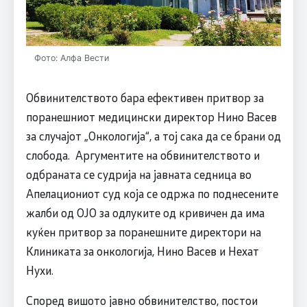
Фото: Алфа Вести
Обвинителството бара ефективен притвор за
поранешниот медицински директор Нино Васев
за случајот „Онкологија“, а тој сака да се брани од
слобода. Аргументите на обвинителството и
одбраната се судрија на јавната седница во
Апелациониот суд која се одржа по поднесените
жалби од ОЈО за одлуките од кривичен да има
куќен притвор за поранешните директори на
Клиниката за онкологија, Нино Васев и Нехат
Нухи.
Според вишото јавно обвинителство, постои