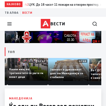
НАЈНОВО
17:42
ЦУК: До 18 часот 11 пожари на отворен простор, од кои т
|
ТВ АЛФА
ВЕСТИ
ВЕСТИ
ТОП
12:50
12:47
12:46
Казни има, но
Јавниот и државниот
Во СДС
дии и
тротинетите се уште ги
долг на Македонија се
талого
возат деца
стабилни
е само 
нието
копија 
Заев
МАКЕДОНИЈА
Ќе оди ли Васев зад решетки