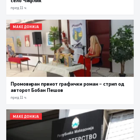
село Чифлик
пред 11 ч.
МАКЕДОНИЈА
Промовиран првиот графички роман – стрип од
авторот Бобан Пешов
пред 11 ч.
МАКЕДОНИЈА