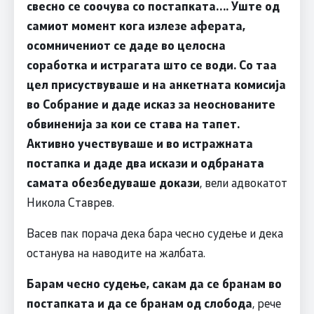
свесно се соочува со постапката…. Уште од
самиот момент кога излезе аферата,
осомничениот се даде во целосна
соработка и истрагата што се води. Со таа
цел присуствуваше и на анкетната комисија
во Собрание и даде исказ за неоснованите
обвиненија за кои се става на тапет.
Активно учествуваше и во истражната
постапка и даде два искази и одбранатa
самата обезбедуваше докази
, вели адвокатот
Никола Ставрев.
Васев пак порача дека бара чесно судење и дека
останува на наводите на жалбата.
Барам чесно судење, сакам да се бранам во
постапката и да се бранам од слобода
, рече