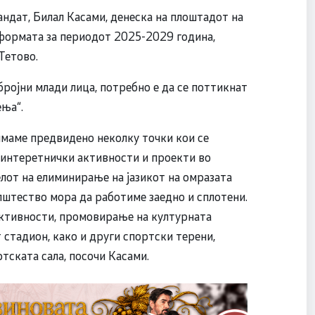
андат, Билал Касами, денеска на плоштадот на
тформата за периодот 2025-2029 година,
Тетово.
бројни млади лица, потребно е да се поттикнат
ења“.
имаме предвидено неколку точки кои се
 интеретнички активности и проекти во
лот на елиминирање на јазикот на омразата
пштество мора да работиме заедно и сплотени.
ктивности, промовирање на културната
 стадион, како и други спортски терени,
ртската сала, посочи Касами.