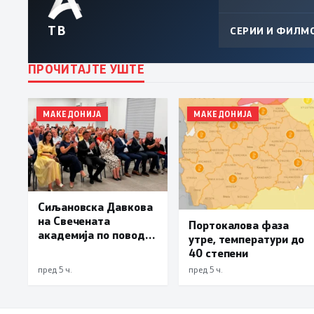
ТВ
СЕРИИ И ФИЛМ
ПРОЧИТАЈТЕ УШТЕ
МАКЕДОНИЈА
МАКЕДОНИЈА
Сиљановска Давкова
на Свечената
Портокалова фаза
академија по повод
утре, температури до
„30 години Општина
40 степени
Вевчани“
пред 5 ч.
пред 5 ч.