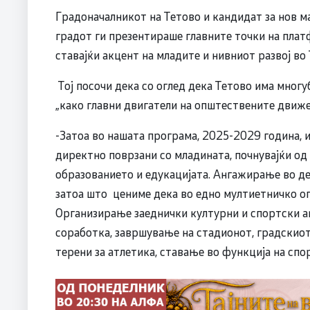
Градоначалникот на Тетово и кандидат за нов м
градот ги презентираше главните точки на пла
ставајќи акцент на младите и нивниот развој во 
Тој посочи дека со оглед дека Тетово има многу
„како главни двигатели на општествените движ
-Затоа во нашата програма, 2025-2029 година, 
директно поврзани со младината, почнувајќи од
образованието и едукацијата. Ангажирање во де
затоа што цениме дека во едно мултиетничко о
Организирање заеднички културни и спортски а
соработка, завршување на стадионот, градскиот
терени за атлетика, ставање во функција на спо