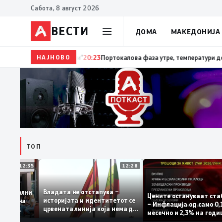
Сабота, 8 август 2026
ВЕСТИ
ДОМА
МАКЕДОНИЈА
НАЈНОВО
20:24
Сиљановска Давкова на Свечената академија 
ТОП
12:35
12:28
Владата не отстапува –
 се задоволни
Цените остануваат
историјата и идентитетот се
учениците на
– Инфлација од сам
црвената линија која нема да
ржавната
месечно и 2,3% на 
се погази
ниво