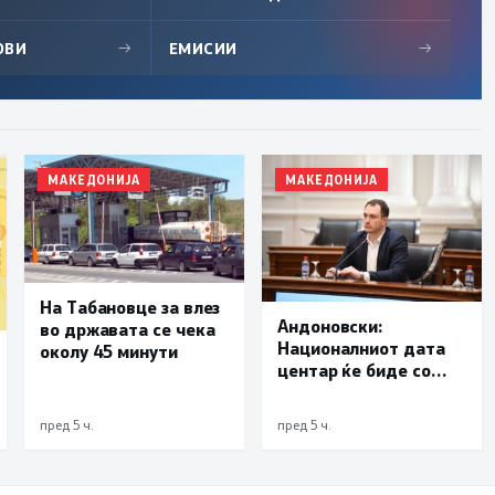
ОВИ
→
ЕМИСИИ
→
МАКЕДОНИЈА
МАКЕДОНИЈА
На Табановце за влез
Андоновски:
во државата се чека
Националниот дата
околу 45 минути
центар ќе биде со
мала инсталирана
моќност и ќе служи
пред 5 ч.
пред 5 ч.
исклучиво за
потребите на
државата