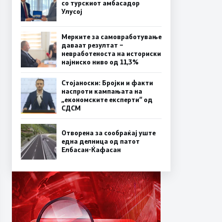
со турскиот амбасадор
Улусој
Мерките за самовработување
даваат резултат –
невработеноста на историски
најниско ниво од 11,3%
Стојаноски: Бројки и факти
наспроти кампањата на
„економските експерти“ од
СДСM
Отворена за сообраќај уште
една делница од патот
Елбасан-Ќафасан