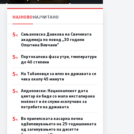
првачиња помалку
а
НАЈНОВО
НАЈЧИТАНО
5
Сиљановска Давкова на Свечената
Ч
академија по повод „30 години
Општина Вевчани“
5
Портокалова фаза утре, температури
Ч
до 40 степени
5
На Табановце за влез во државата се
Ч
чека околу 45 минути
5
Андоновски: Националниот дата
Ч
центар ќе биде со мала инсталирана
моќност и ќе служи исклучиво за
потребите на државата
5
Во прилепската касарна почна
Ч
одбележувањето на 25-годишнината
од загинувањето на десетте