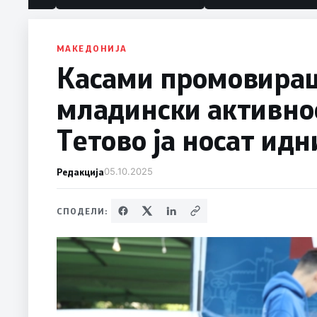
МАКЕДОНИЈА
Касами промовираш
младински активно
Тетово ја носат ид
Редакција
05.10.2025
СПОДЕЛИ: