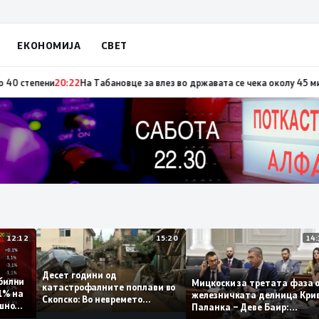
ЕКОНОМИЈА
СВЕТ
по повод „30 години Општина Вевчани“
20:23
Портокалова фаза утре, те
12:12
15:20
Десет години од
 стабилни
Мицкоски за третата фа
катастрофалните поплави во
о 0,1% на
железничката делница 
Скопско: Во невремето
годишно
Паланка – Деве Баир:
загинаа 22 лица
Проектот нема да заврш