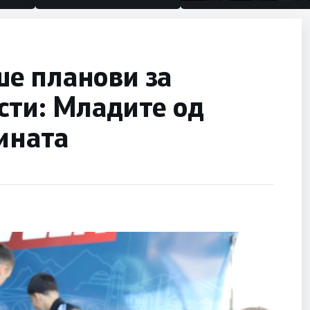
половина тунел во слепа
улица, сега имаме целин
е планови за
сти: Младите од
нината