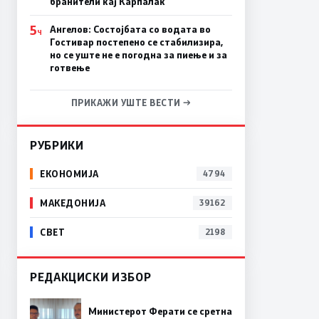
бранители кај Карпалак
5
Ангелов: Состојбата со водата во
Ч
Гостивар постепено се стабилизира,
но се уште не е погодна за пиење и за
готвење
ПРИКАЖИ УШТЕ ВЕСТИ →
РУБРИКИ
ЕКОНОМИЈА
4794
МАКЕДОНИЈА
39162
СВЕТ
2198
РЕДАКЦИСКИ ИЗБОР
Министерот Ферати се сретна