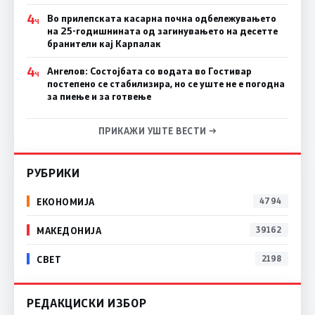
4
Во прилепската касарна почна одбележувањето
Ч
на 25-годишнината од загинувањето на десетте
бранители кај Карпалак
4
Ангелов: Состојбата со водата во Гостивар
Ч
постепено се стабилизира, но се уште не е погодна
за пиење и за готвење
ПРИКАЖИ УШТЕ ВЕСТИ →
РУБРИКИ
ЕКОНОМИЈА
4794
МАКЕДОНИЈА
39162
СВЕТ
2198
РЕДАКЦИСКИ ИЗБОР