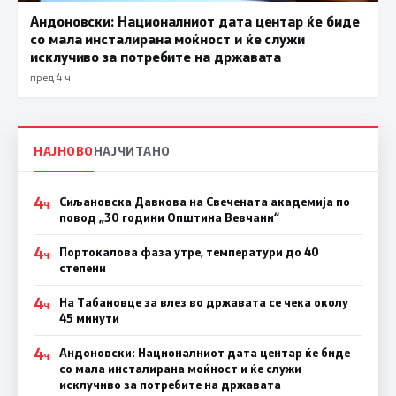
Андоновски: Националниот дата центар ќе биде
со мала инсталирана моќност и ќе служи
исклучиво за потребите на државата
пред 4 ч.
НАЈНОВО
НАЈЧИТАНО
4
Сиљановска Давкова на Свечената академија по
Ч
повод „30 години Општина Вевчани“
4
Портокалова фаза утре, температури до 40
Ч
степени
4
На Табановце за влез во државата се чека околу
Ч
45 минути
4
Андоновски: Националниот дата центар ќе биде
Ч
со мала инсталирана моќност и ќе служи
исклучиво за потребите на државата