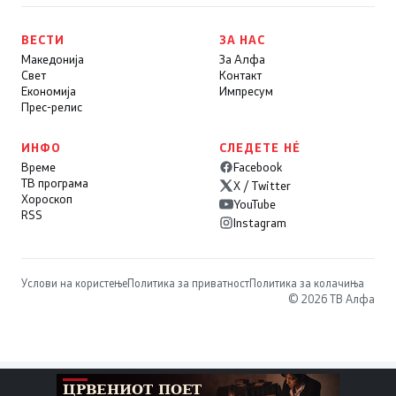
ВЕСТИ
ЗА НАС
Македонија
За Алфа
Свет
Контакт
Економија
Импресум
Прес-релис
ИНФО
СЛЕДЕТЕ НÉ
Време
Facebook
ТВ програма
X / Twitter
Хороскоп
YouTube
RSS
Instagram
Услови на користење
Политика за приватност
Политика за колачиња
© 2026 ТВ Алфа