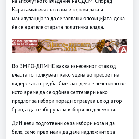
на апсолутното владение на СДСМ. Според
Каракамишева сето ова е голема лага и
манипулација за да се заплаши опозицијата, дека
ќе се врателе старата политичка влада.
Во ВМРО-ДПМНЕ ваква изнесениот став од
власта го толкуваат како уцена во пресрет на
лидерската средба. Сметаат дека е нелогично во
исто време да се одбива септември како
предлог за избори поради стравување од втор
бран, а да се зборува за избори во декември.
ДУИ вели подготвени се за избори кога и да
биле, само прво маин да дале надлежните за