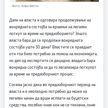
Фото: Алфа Вести
Дали на власта и одговара продолжување на
вонредната состојба за вршење на легален
поткуп за време на предизборието? Зошто
власта бара да се продолжи вонредната
состојба уште 30 дена? Властите се правдаат
оти тоа било потребно за помош на економијата,
но дел од експертите се децидни, владата бара
вонредна состојба за да го легализира поткупот
за време на предизборниот процес.
Сосема јасно дека во предизборниот период на
власта и е неопходно потребно да може на
легален начин да врши исплати на буџетски
средства, посебно оние кои не се тековни, оние