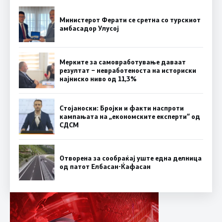
Министерот Ферати се сретна со турскиот
амбасадор Улусој
Мерките за самовработување даваат
резултат – невработеноста на историски
најниско ниво од 11,3%
Стојаноски: Бројки и факти наспроти
кампањата на „економските експерти“ од
СДСM
Отворена за сообраќај уште една делница
од патот Елбасан-Ќафасан