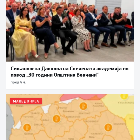
Сиљановска Давкова на Свечената академија по
повод „30 години Општина Вевчани“
пред 4 ч.
МАКЕДОНИЈА