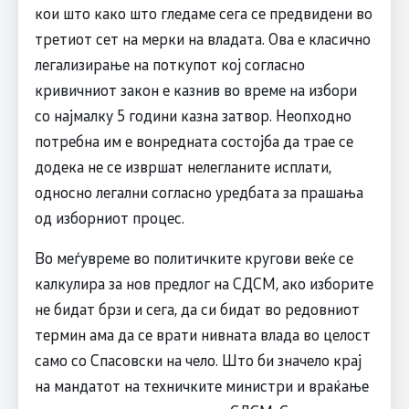
кои што како што гледаме сега се предвидени во
третиот сет на мерки на владата. Oва е класично
легализирање на поткупот кој согласно
кривичниот закон е казнив во време на избори
со најмалку 5 години казна затвор. Неопходно
потребна им е вонредната состојба да трае се
додека не се извршат нелегланите исплати,
односно легални согласно уредбата за прашања
од изборниот процес.
Во меѓувреме во политичките кругови веќе се
калкулира за нов предлог на СДСМ, ако изборите
не бидат брзи и сега, да си бидат во редовниот
термин ама да се врати нивната влада во целост
само со Спасовски на чело. Што би значело крај
на мандатот на техничките министри и враќање