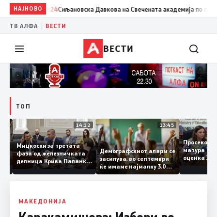
НАЈНОВО
20:24
Сиљановска Давкова на Свечената академија по повод „3
|
ТВ АЛФА
ВЕСТИ
ВЕСТИ
ТОП
15:20
14:12
13:45
Просеко
Мицкоски за третата
матура 
Демографскиот аларм се
фаза од железничката
: Во
оценка 
засилува, во септември
делница Крива Паланка
 22
ќе имаме најмалку 3.000
– Деве Баир: Проектот
првачиња помалку
нема да заврши на
половина тунел во слепа
улица, сега имаме
целина
МАКЕДОНИЈА
Каракамишева: Избори во