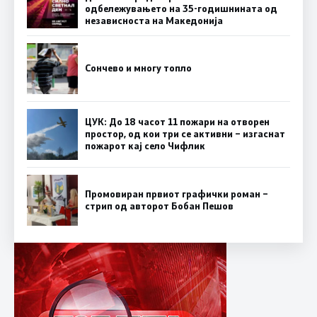
одбележувањето на 35-годишнината од
независноста на Македонија
Сончево и многу топло
ЦУК: До 18 часот 11 пожари на отворен
простор, од кои три се активни – изгаснат
пожарот кај село Чифлик
Промовиран првиот графички роман –
стрип од авторот Бобан Пешов