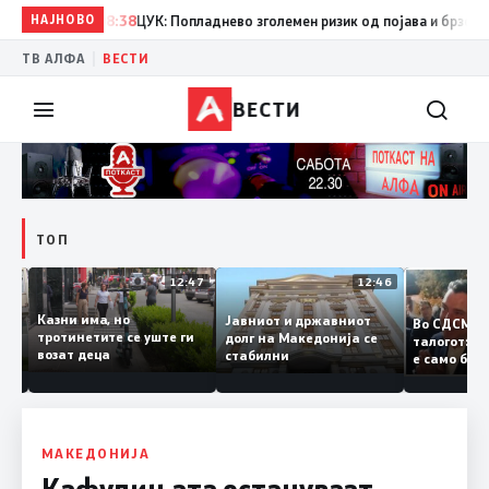
НАЈНОВО
08:38
ЦУК: Попладнево зголемен ризик од појава и брзо ширењ
|
ТВ АЛФА
ВЕСТИ
ВЕСТИ
ТОП
12:50
12:47
12:46
Казни има, но
Јавниот и државниот
Во СДСМ
дии и
тротинетите се уште ги
долг на Македонија се
талогот
возат деца
стабилни
е само 
ието
копија 
Заев
МАКЕДОНИЈА
Кафулињата остануваат