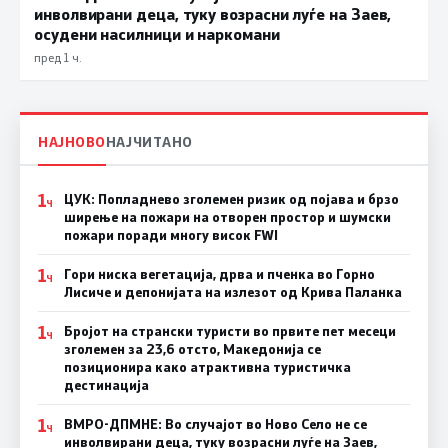
инволвирани деца, туку возрасни луѓе на Заев,
осудени насилници и наркомани
пред 1 ч.
НАЈНОВО
НАЈЧИТАНО
1
ЦУК: Попладнево зголемен ризик од појава и брзо
Ч
ширење на пожари на отворен простор и шумски
пожари поради многу висок FWI
1
Гори ниска вегетација, дрва и пченка во Горно
Ч
Лисиче и депонијата на излезот од Крива Паланка
1
Бројот на странски туристи во првите пет месеци
Ч
зголемен за 23,6 отсто, Македонија се
позиционира како атрактивна туристичка
дестинација
1
ВМРО-ДПМНЕ: Во случајот во Ново Село не се
Ч
инволвирани деца, туку возрасни луѓе на Заев,