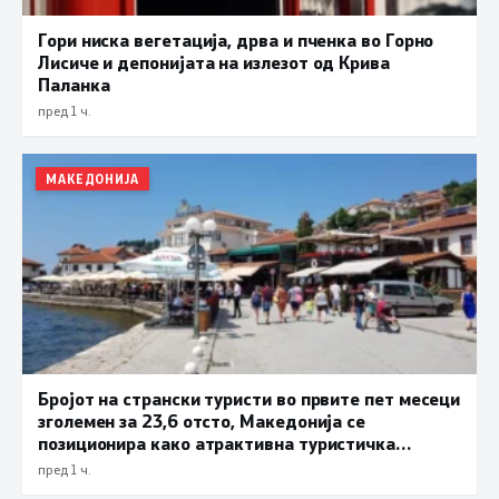
Гори ниска вегетација, дрва и пченка во Горно
Лисиче и депонијата на излезот од Крива
Паланка
пред 1 ч.
МАКЕДОНИЈА
Бројот на странски туристи во првите пет месеци
зголемен за 23,6 отсто, Македонија се
позиционира како атрактивна туристичка
дестинација
пред 1 ч.