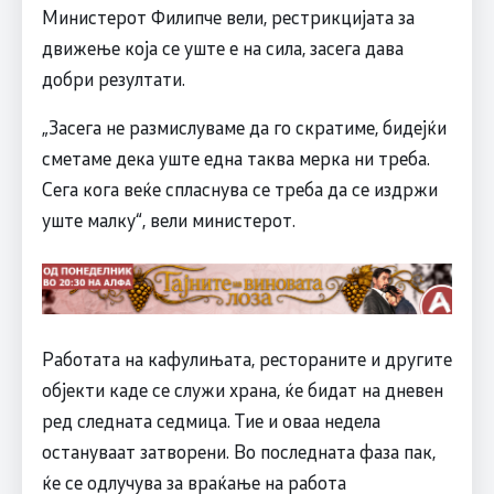
Министерот Филипче вели, рестрикцијата за
движење која се уште е на сила, засега дава
добри резултати.
„Засега не размислуваме да го скратиме, бидејќи
сметаме дека уште една таква мерка ни треба.
Сега кога веќе спласнува се треба да се издржи
уште малку“, вели министерот.
Работата на кафулињата, рестораните и другите
објекти каде се служи храна, ќе бидат на дневен
ред следната седмица. Тие и оваа недела
остануваат затворени. Во последната фаза пак,
ќе се одлучува за враќање на работа