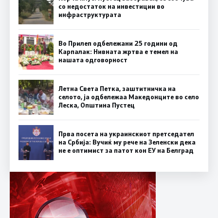
со недостаток на инвестиции во
инфраструктурата
Во Прилеп одбележани 25 години од
Карпалак: Нивната жртва е темел на
нашата одговорност
Летна Света Петка, заштитничка на
селото, ја одбележаа Македонците во село
Леска, Општина Пустец
Прва посета на украинскиот претседател
на Србија: Вучиќ му рече на Зеленски дека
не е оптимист за патот кон ЕУ на Белград