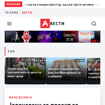
НАЈНОВО
17:42
ЦУК: До 18 часот 11 пожари на отворен простор, од кои
|
ТВ АЛФА
ВЕСТИ
ВЕСТИ
ТОП
12:50
12:47
12:46
Казни има, но
Јавниот и државниот
Во СДСМ 
ии и
тротинетите се уште ги
долг на Македонија се
талогот:
возат деца
стабилни
е само б
ето
копија д
Заев
МАКЕДОНИЈА
Јовановски со проект за