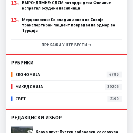
13
ВМРО-ДПМНЕ: СДСM потврди дека Филипче
Ч
испратил осудени насилници
13
Мерџановски: Со владин авион во Скопје
Ч
транспортиран пациент повреден на одмор во
Турција
ПРИКАЖИ УШТЕ ВЕСТИ →
РУБРИКИ
ЕКОНОМИЈА
4796
МАКЕДОНИЈА
39206
СВЕТ
2199
РЕДАКЦИСКИ ИЗБОР
Корча плус: Пустец заборавен, се соочува