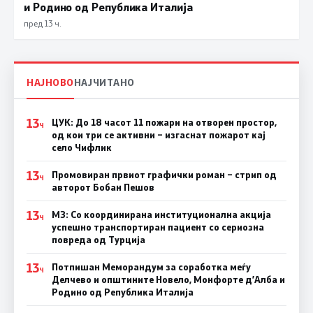
и Родино од Република Италија
пред 13 ч.
НАЈНОВО
НАЈЧИТАНО
13
ЦУК: До 18 часот 11 пожари на отворен простор,
Ч
од кои три се активни – изгаснат пожарот кај
село Чифлик
13
Промовиран првиот графички роман – стрип од
Ч
авторот Бобан Пешов
13
МЗ: Со координирана институционална акција
Ч
успешно транспортиран пациент со сериозна
повреда од Турција
13
Потпишан Меморандум за соработка меѓу
Ч
Делчево и општините Новело, Монфорте д’Алба и
Родино од Република Италија