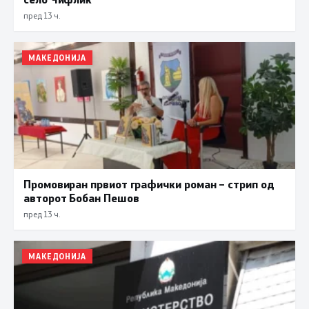
пред 13 ч.
МАКЕДОНИЈА
Промовиран првиот графички роман – стрип од
авторот Бобан Пешов
пред 13 ч.
МАКЕДОНИЈА