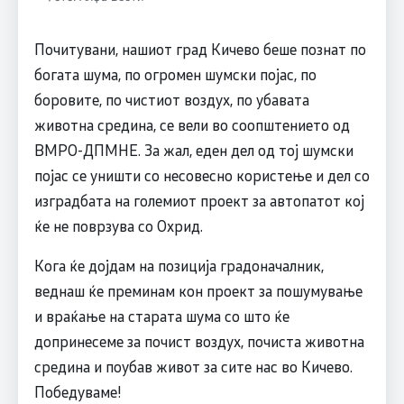
Почитувани, нашиот град Кичево беше познат по
богата шума, по огромен шумски појас, по
боровите, по чистиот воздух, по убавата
животна средина, се вели во соопштението од
ВМРО-ДПМНЕ. За жал, еден дел од тој шумски
појас се уништи со несовесно користење и дел со
изградбата на големиот проект за автопатот кој
ќе не поврзува со Охрид.
Кога ќе дојдам на позиција градоначалник,
веднаш ќе преминам кон проект за пошумување
и враќање на старата шума со што ќе
допринесеме за почист воздух, почиста животна
средина и поубав живот за сите нас во Кичево.
Победуваме!