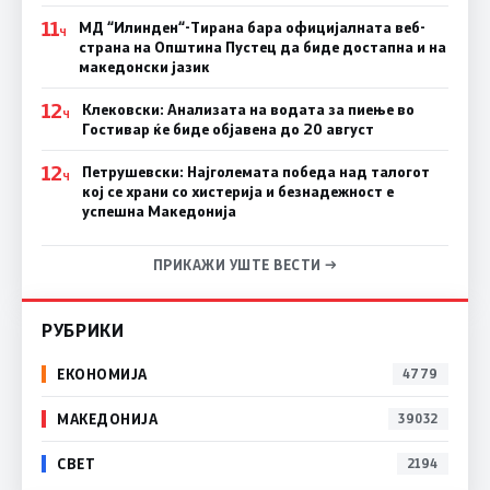
11
МД “Илинден“-Тирана бара официјалната веб-
Ч
страна на Општина Пустец да биде достапна и на
македонски јазик
12
Клековски: Анализата на водата за пиење во
Ч
Гостивар ќе биде објавена до 20 август
12
Петрушевски: Најголемата победа над талогот
Ч
кој се храни со хистерија и безнадежност е
успешна Македонија
ПРИКАЖИ УШТЕ ВЕСТИ →
РУБРИКИ
ЕКОНОМИЈА
4779
МАКЕДОНИЈА
39032
СВЕТ
2194