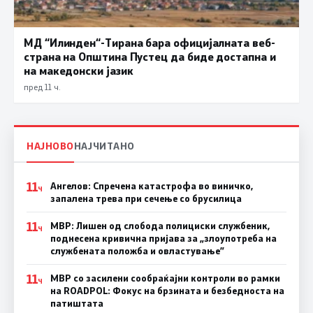
МД “Илинден“-Тирана бара официјалната веб-
страна на Општина Пустец да биде достапна и
на македонски јазик
пред 11 ч.
НАЈНОВО
НАЈЧИТАНО
11
Ангелов: Спречена катастрофа во виничко,
Ч
запалена трева при сечење со брусилица
11
МВР: Лишен од слобода полициски службеник,
Ч
поднесена кривична пријава за „злоупотреба на
службената положба и овластување”
11
МВР со засилени сообраќајни контроли во рамки
Ч
на ROADPOL: Фокус на брзината и безбедноста на
патиштата