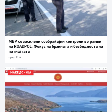
МВР со засилени сообраќајни контроли во рамки
на ROADPOL: Фокус на брзината и безбедноста на
патиштата
пред 11 ч.
МАКЕДОНИЈА