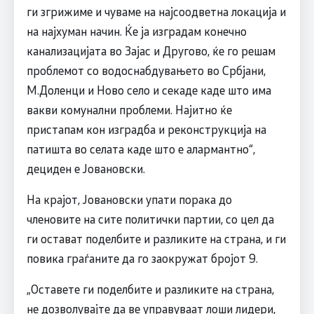
ги згрижиме и чуваме на најсоодветна локација и
на најхуман начин. Ќе ја изградам конечно
канализацијата во Зајас и Другово, ќе го решам
проблемот со водоснабдувањето во Србјани,
М.Доленци и Ново село и секаде каде што има
вакви комунални проблеми. Најитно ќе
пристапам кон изградба и реконструкција на
патишта во селата каде што е алармантно“,
дециден е Јовановски.
На крајот, Јовановски упати порака до
членовите на сите политички партии, со цел да
ги остават поделбите и разликите на страна, и ги
повика граѓаните да го заокружат бројот 9.
„Оставете ги поделбите и разликите на страна,
не дозволувајте да ве управуваат лоши лидери,