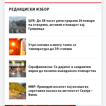
РЕДАКЦИСКИ ИЗБОР
ЦУК: До 18 часот регистрирани 14 пожари
на отворено, активен е пожарот кај
Грешница
Утре сончево и многу топло со
температура до 39 степени
Серафимовски: Со дијалог и заеднички
мерки до посилно македонско пчеларство
МВР: Приведен возачот кој возеше во
спротивна насока на автопатот Скопје –
Велес