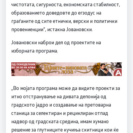
чистотата, сигурноста, економската стабилност,
образованието доведовте до егзодус на
граѓаните од сите етнички, верски и политички
провениенции“, истакна Јовановски.
Јовановски наброи дел од проектите на
изборната програма.
„Во мојата програма може да видите проекти за
итно отстранување на дивата депонија од
градското јадро и создавање на претоварна
станица за селектиран и рециклиран отпад
надвор од градската средина, имам хумано
решение за глутниците кучиња скитници кои ќе