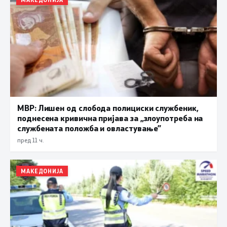
МВР: Лишен од слобода полициски службеник,
поднесена кривична пријава за „злоупотреба на
службената положба и овластување”
пред 11 ч.
МАКЕДОНИЈА