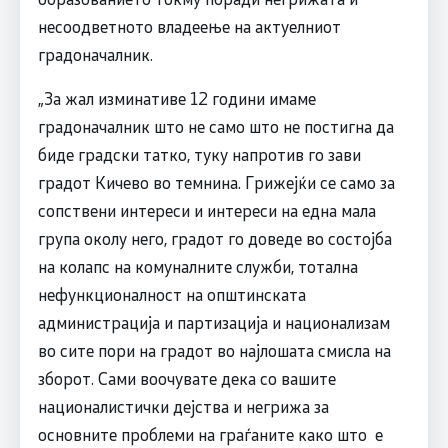
несоодветното владеење на актуелниот
градоначалник.
„За жал изминативе 12 години имаме
градоначалник што не само што не постигна да
биде градски татко, туку напротив го зави
градот Кичево во темнина. Грижејќи се само за
сопствени интереси и интереси на една мала
група околу него, градот го доведе во состојба
на колапс на комуналните служби, тотална
нефункционалност на општинската
администрација и партизација и национализам
во сите пори на градот во најлошата смисла на
зборот. Сами воочувате дека со вашите
националистички дејства и негрижа за
основните проблеми на граѓаните како што е