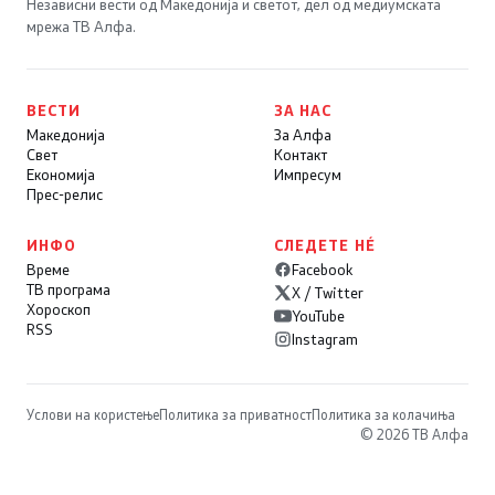
Независни вести од Македонија и светот, дел од медиумската
мрежа ТВ Алфа.
ВЕСТИ
ЗА НАС
Македонија
За Алфа
Свет
Контакт
Економија
Импресум
Прес-релис
ИНФО
СЛЕДЕТЕ НÉ
Време
Facebook
ТВ програма
X / Twitter
Хороскоп
YouTube
RSS
Instagram
Услови на користење
Политика за приватност
Политика за колачиња
© 2026 ТВ Алфа