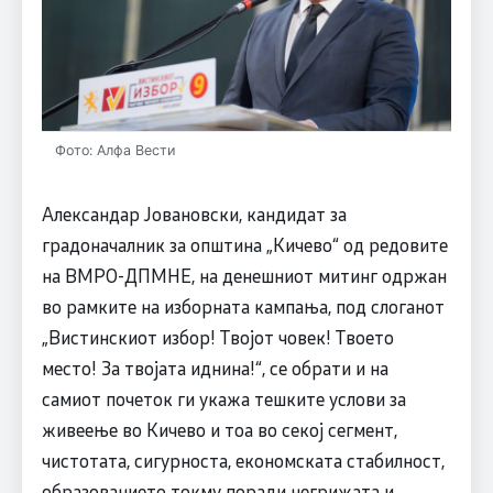
Фото: Алфа Вести
Александар Јовановски, кандидат за
градоначалник за општина „Кичево“ од редовите
на ВМРО-ДПМНЕ, на денешниот митинг одржан
во рамките на изборната кампања, под слоганот
„Вистинскиот избор! Твојот човек! Твоето
место! За твојата иднина!“, се обрати и на
самиот почеток ги укажа тешките услови за
живеење во Кичево и тоа во секој сегмент,
чистотата, сигурноста, економската стабилност,
образованието токму поради негрижата и