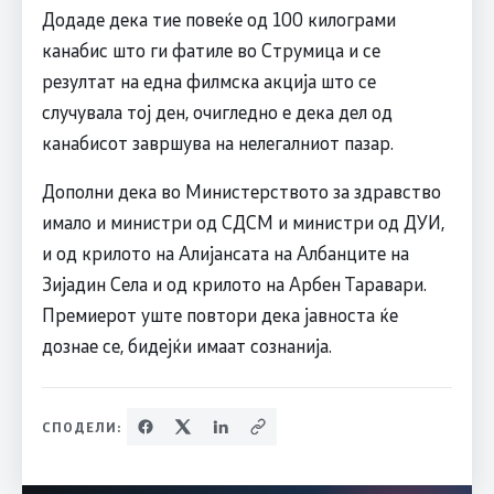
Додаде дека тие повеќе од 100 килограми
канабис што ги фатиле во Струмица и се
резултат на една филмска акција што се
случувала тој ден, очигледно е дека дел од
канабисот завршува на нелегалниот пазар.
Дополни дека во Министерството за здравство
имало и министри од СДСМ и министри од ДУИ,
и од крилото на Алијансата на Албанците на
Зијадин Села и од крилото на Арбен Таравари.
Премиерот уште повтори дека јавноста ќе
дознае се, бидејќи имаат сознанија.
СПОДЕЛИ: