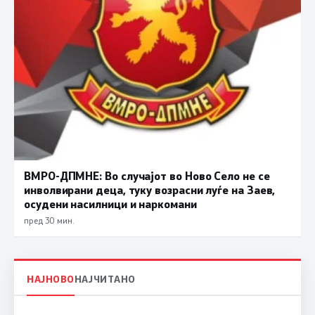
ВМРО-ДПМНЕ: Во случајот во Ново Село не се
инволвирани деца, туку возрасни луѓе на Заев,
осудени насилници и наркомани
пред 30 мин.
НАЈНОВО
НАЈЧИТАНО