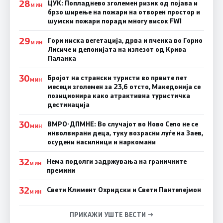
28
ЦУК: Попладнево зголемен ризик од појава и
МИН
брзо ширење на пожари на отворен простор и
шумски пожари поради многу висок FWI
29
Гори ниска вегетација, дрва и пченка во Горно
МИН
Лисиче и депонијата на излезот од Крива
Паланка
30
Бројот на странски туристи во првите пет
МИН
месеци зголемен за 23,6 отсто, Македонија се
позиционира како атрактивна туристичка
дестинација
30
ВМРО-ДПМНЕ: Во случајот во Ново Село не се
МИН
инволвирани деца, туку возрасни луѓе на Заев,
осудени насилници и наркомани
32
Нема подолги задржувања на граничните
МИН
премини
32
Свети Климент Охридски и Свети Пантелејмон
МИН
ПРИКАЖИ УШТЕ ВЕСТИ →