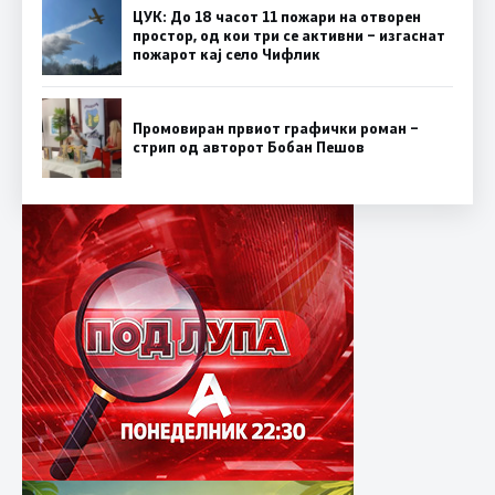
ЦУК: До 18 часот 11 пожари на отворен
простор, од кои три се активни – изгаснат
пожарот кај село Чифлик
Промовиран првиот графички роман –
стрип од авторот Бобан Пешов