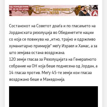
Состанокот на Советот доаѓа и по гласањето на
Јорданската резолуција во Обединетите нации
со која се повикува на „итно, трајно и одржливо
хуманитарно примирје“ меѓу Израел и Хамас, а за
што земјава остана воздржана.
120 земји гласаа за Резолуцијата на Генералното
собрание на ОН која беше поднесена од Јордан, а
14 гласаа против. Меѓу 45-те земји кои гласаа
воздржано беше и Македонија.