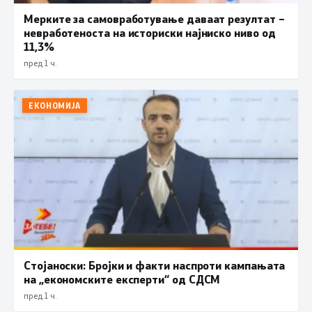
Мерките за самовработување даваат резултат –
невработеноста на историски најниско ниво од
11,3%
пред 1 ч.
ЕКОНОМИЈА
Стојаноски: Бројки и факти наспроти кампањата
на „економските експерти“ од СДСM
пред 1 ч.