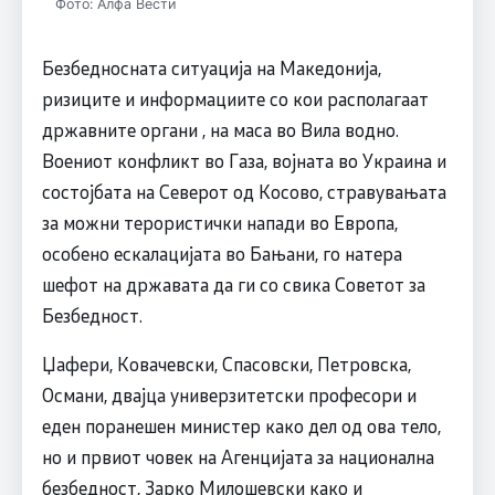
Фото: Алфа Вести
Безбедносната ситуација на Македонија,
ризиците и информациите со кои располагаат
државните органи , на маса во Вила водно.
Воениот конфликт во Газа, војната во Украина и
состојбата на Северот од Косово, стравувањата
за можни терористички напади во Европа,
особено ескалацијата во Бањани, го натера
шефот на државата да ги со свика Советот за
Безбедност.
Џафери, Ковачевски, Спасовски, Петровска,
Османи, двајца универзитетски професори и
еден поранешен министер како дел од ова тело,
но и првиот човек на Агенцијата за национална
безбедност, Зарко Милошевски како и