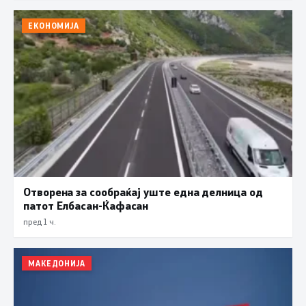
ЕКОНОМИЈА
Отворена за сообраќај уште една делница од
патот Елбасан-Ќафасан
пред 1 ч.
МАКЕДОНИЈА