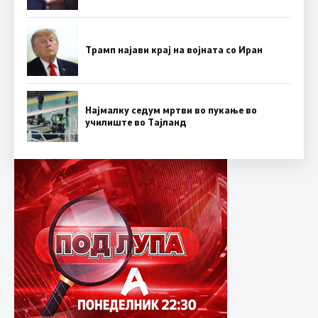
Трамп најави крај на војната со Иран
Најмалку седум мртви во пукање во
училиште во Тајланд