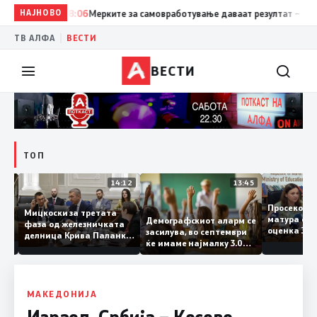
НАЈНОВО
18:06
Мерките за самовработување даваат резултат – невработ
|
ТВ АЛФА
ВЕСТИ
ВЕСТИ
ТОП
15:20
14:12
13:45
Просеко
Мицкоски за третата
матура 
Демографскиот аларм се
фаза од железничката
: Во
оценка 
засилува, во септември
делница Крива Паланка
 22
ќе имаме најмалку 3.000
– Деве Баир: Проектот
првачиња помалку
нема да заврши на
половина тунел во слепа
улица, сега имаме
целина
МАКЕДОНИЈА
Израел, Србија – Косово,