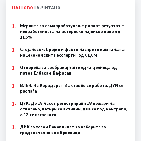
НАЈНОВО
НАЈЧИТАНО
1
Мерките за самовработување даваат резултат –
Ч
невработеноста на историски најниско ниво од
11,3%
1
Стојаноски: Бројки и факти наспроти кампањата
Ч
на „економските експерти“ од СДСM
1
Отворена за сообраќај уште една делница од
Ч
патот Елбасан-Ќафасан
1
ВЛЕН: На Коридорот 8 активно се работи, ДУИ се
Ч
распаѓа
1
ЦУК: До 18 часот регистрирани 18 пожари на
Ч
отворено, четири се активни, два се под контрола,
а 12 се изгаснати
1
ДИК го усвои Роковникот за изборите за
Ч
градоначалник во Брвеница