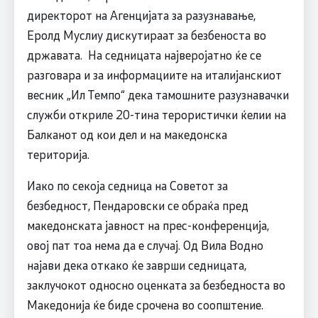
директорот на Агенцијата за разузнавање,
Еролд Муслиу дискутираат за безбеноста во
државата. На седницата најверојатно ќе се
разговара и за информациите на италијанскиот
весник „Ил Темпо“ дека тамошните разузнавачки
служби откриле 20-тина терористички ќелии на
Балканот од кои дел и на македонска
територија.
Иако по секоја седница на Советот за
безбедност, Пендаровски се обраќа пред
македонската јавност на прес-конференција,
овој пат тоа нема да е случај. Од Вила Водно
најави дека откако ќе заврши седницата,
заклучокот односно оценката за безбедноста во
Македонија ќе биде срочена во соопштение.