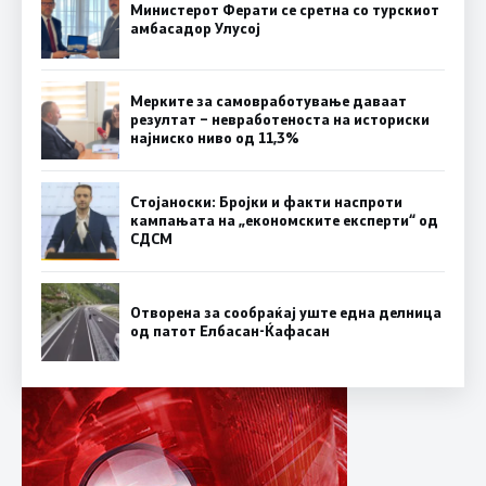
Министерот Ферати се сретна со турскиот
амбасадор Улусој
Мерките за самовработување даваат
резултат – невработеноста на историски
најниско ниво од 11,3%
Стојаноски: Бројки и факти наспроти
кампањата на „економските експерти“ од
СДСM
Отворена за сообраќај уште една делница
од патот Елбасан-Ќафасан