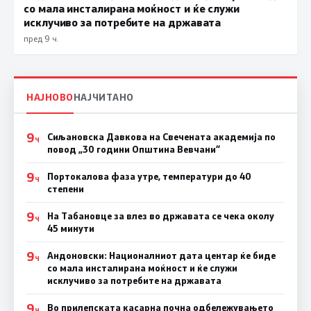
со мала инсталирана моќност и ќе служи
исклучиво за потребите на државата
пред 9 ч.
НАЈНОВО
НАЈЧИТАНО
9
Сиљановска Давкова на Свечената академија по
Ч
повод „30 години Општина Вевчани“
9
Портокалова фаза утре, температури до 40
Ч
степени
9
На Табановце за влез во државата се чека околу
Ч
45 минути
9
Андоновски: Националниот дата центар ќе биде
Ч
со мала инсталирана моќност и ќе служи
исклучиво за потребите на државата
9
Во прилепската касарна почна одбележувањето
Ч