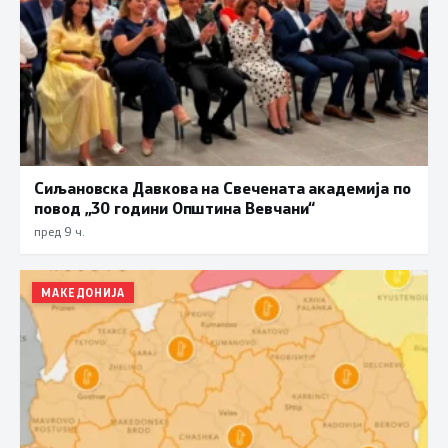
Сиљановска Давкова на Свечената академија по
повод „30 години Општина Вевчани“
пред 9 ч.
МАКЕДОНИЈА