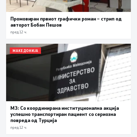
Промовиран првиот графички роман – стрип од
авторот Бобан Пешов
пред 12 ч.
МАКЕДОНИЈА
МЗ: Со координирана институционална акција
успешно транспортиран пациент со сериозна
повреда од Турција
пред 12 ч.