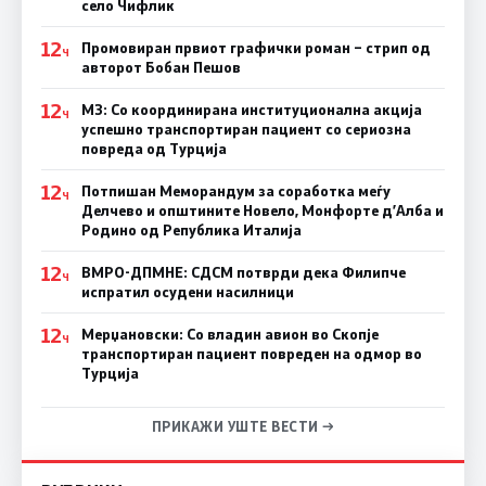
село Чифлик
12
Промовиран првиот графички роман – стрип од
Ч
авторот Бобан Пешов
12
МЗ: Со координирана институционална акција
Ч
успешно транспортиран пациент со сериозна
повреда од Турција
12
Потпишан Меморандум за соработка меѓу
Ч
Делчево и општините Новело, Монфорте д’Алба и
Родино од Република Италија
12
ВМРО-ДПМНЕ: СДСM потврди дека Филипче
Ч
испратил осудени насилници
12
Мерџановски: Со владин авион во Скопје
Ч
транспортиран пациент повреден на одмор во
Турција
ПРИКАЖИ УШТЕ ВЕСТИ →