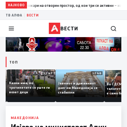
НАЈНОВО
17:42
ЦУК: До 18 часот 11 пожари на отворен простор, од кои
|
ТВ АЛФА
ВЕСТИ
ВЕСТИ
ТОП
12:50
12:47
12:46
Казни има, но
Јавниот и државниот
Во СДСМ
ии и
тротинетите се уште ги
долг на Македонија се
талогот:
возат деца
стабилни
е само б
ето
копија д
Заев
МАКЕДОНИЈА
Изјава на министерот Алиу