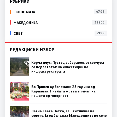
РУБРИКИ
ЕКОНОМИЈА
4796
МАКЕДОНИЈА
39206
СВЕТ
2199
РЕДАКЦИСКИ ИЗБОР
Корча плус: Пустец заборавен, се соочува
со недостаток на инвестиции во
инфраструктурата
Во Прилеп одбележани 25 години од
Карпалак: Нивната жртва е темел на
нашата одговорност
Летна Света Петка, заштитничка на
селото, ја одбележаа Македонците во село