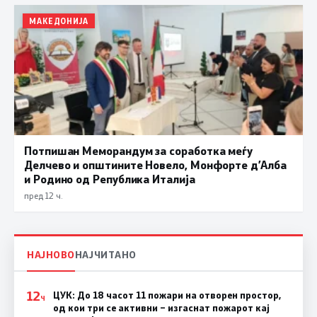
МАКЕДОНИЈА
Потпишан Меморандум за соработка меѓу
Делчево и општините Новело, Монфорте д’Алба
и Родино од Република Италија
пред 12 ч.
НАЈНОВО
НАЈЧИТАНО
12
ЦУК: До 18 часот 11 пожари на отворен простор,
Ч
од кои три се активни – изгаснат пожарот кај