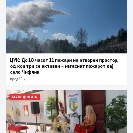
ЦУК: До 18 часот 11 пожари на отворен простор,
од кои три се активни – изгаснат пожарот кај
село Чифлик
пред 12 ч.
МАКЕДОНИЈА