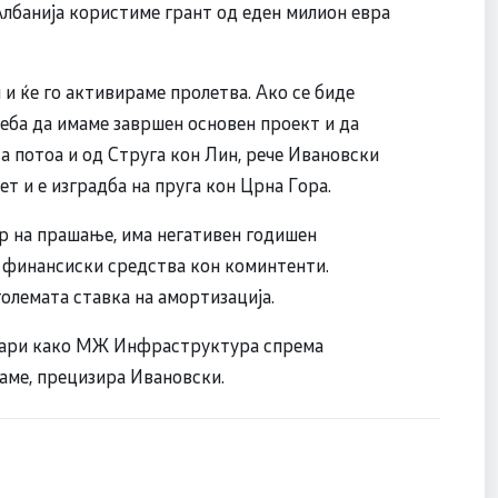
лбанија користиме грант од еден милион евра
и ќе го активираме пролетва. Ако се биде
реба да имаме завршен основен проект и да
 а потоа и од Струга кон Лин, рече Ивановски
т и е изградба на пруга кон Црна Гора.
 на прашање, има негативен годишен
т финансиски средства кон коминтенти.
големата ставка на амортизација.
енари како МЖ Инфраструктура спрема
аме, прецизира Ивановски.