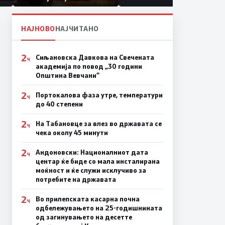
првачиња помалку
а
на
НАЈНОВО
НАЈЧИТАНО
2
Сиљановска Давкова на Свечената
Ч
академија по повод „30 години
Општина Вевчани“
2
Портокалова фаза утре, температури
Ч
до 40 степени
2
На Табановце за влез во државата се
Ч
чека околу 45 минути
2
Андоновски: Националниот дата
Ч
центар ќе биде со мала инсталирана
моќност и ќе служи исклучиво за
потребите на државата
2
Во прилепската касарна почна
Ч
одбележувањето на 25-годишнината
од загинувањето на десетте