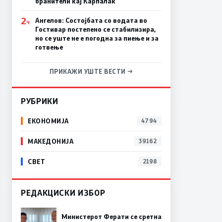
бранители кај Карпалак
2
Ангелов: Состојбата со водата во
Ч
Гостивар постепено се стабилизира,
но се уште не е погодна за пиење и за
готвење
ПРИКАЖИ УШТЕ ВЕСТИ →
РУБРИКИ
ЕКОНОМИЈА
4794
МАКЕДОНИЈА
39162
СВЕТ
2198
РЕДАКЦИСКИ ИЗБОР
Министерот Ферати се сретна