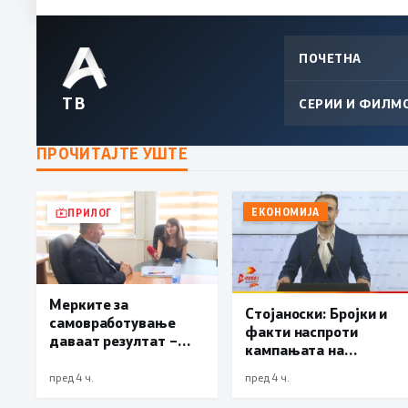
ПОЧЕТНА
ТВ
СЕРИИ И ФИЛМ
ПРОЧИТАЈТЕ УШТЕ
ЕКОНОМИЈА
ПРИЛОГ
Мерките за
Стојаноски: Бројки и
самовработување
факти наспроти
даваат резултат –
кампањата на
невработеноста на
„економските
историски најниско
пред 4 ч.
пред 4 ч.
експерти“ од СДСM
ниво од 11,3%