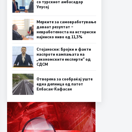
со турскиот амбасадор
Улусој
Мерките за самовработување
даваат резултат –
невработеноста на историски
најниско ниво од 11,3%
Стојаноски: Бројки и факти
наспроти кампањата на
„економските експерти“ од
СДСM
Отворена за сообраќај уште
една делница од патот
Елбасан-Ќафасан