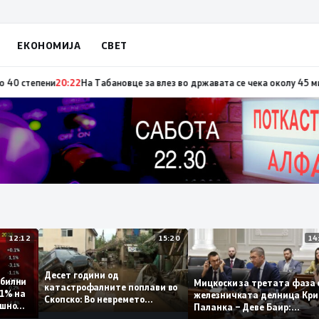
ЕКОНОМИЈА
СВЕТ
по повод „30 години Општина Вевчани“
20:23
Портокалова фаза утре, те
12:12
15:20
Десет години од
 стабилни
Мицкоски за третата ф
катастрофалните поплави во
о 0,1% на
железничката делница 
Скопско: Во невремето
годишно
Паланка – Деве Баир:
загинаа 22 лица
Проектот нема да завр