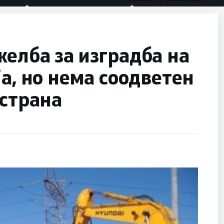
половина тунел во слеп
улица, сега имаме цели
елба за изградба на
ја, но нема соодветен
 страна