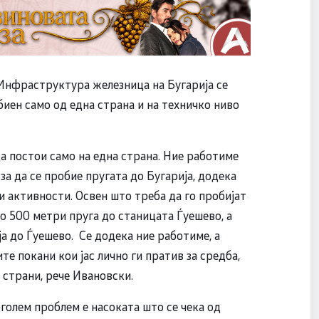
 Инфраструктура железница на Бугарија се
иен само од една страна и на техничко ниво
а постои само на една страна. Ние работиме
за да се пробие пругата до Бугарија, додека
и активности. Освен што треба да го пробијат
о 500 метри пруга до станицата Ѓуешево, а
ја до Ѓуешево. Се додека ние работиме, а
те покани кои јас лично ги пратив за средба,
 страни, рече Ивановски.
оголем проблем е насоката што се чека од