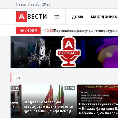
Петок, 7 август 2026
ВЕСТИ
ДОМА
МАКЕДОНИЈА
НАЈНОВО
20:24
Сиљановска Давкова на Свечената академија 
ТОП
12:35
12:28
Владата не отстапува –
е се задоволни
Цените остануваат
историјата и идентитетот се
учениците на
– Инфлација од сам
црвената линија која нема да
ржавната
месечно и 2,3% на 
се погази
ниво