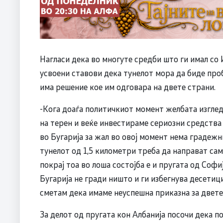
Нагласи дека во многуте средби што ги имал со
усвоени ставови дека тунелот мора да биде проб
има решение кое им одговара на двете страни.
-Кога доаѓа политичкиот момент желбата изглед
на терен и веќе инвестираме сериозни средства 
во Бугарија за жал во овој момент нема градежн
тунелот од 1,5 километри треба да направат сам
покрај тоа во лоша состојба е и пругата од Софи
Бугарија не гради ништо и ги избегнува десетици
сметам дека имаме неуспешна приказна за двете
За делот од пругата кон Албанија посочи дека п