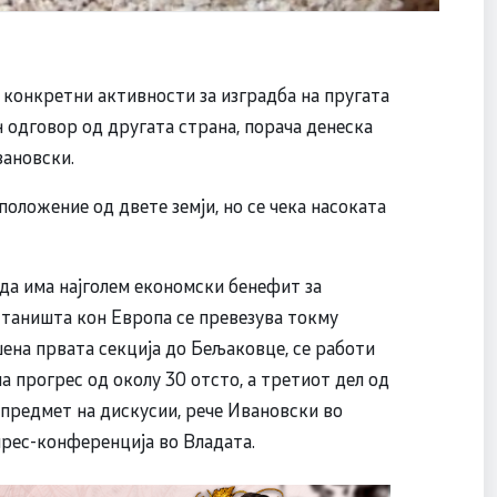
 конкретни активности за изградба на пругата
 одговор од другата страна, порача денеска
ановски.
положение од двете земји, но се чека насоката
да има најголем економски бенефит за
станишта кон Европа се превезува токму
шена првата секција до Бељаковце, се работи
 прогрес од околу 30 отсто, а третиот дел од
 предмет на дискусии, рече Ивановски во
рес-конференција во Владата.