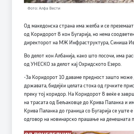
Фото: Алфа Вести
Од македонска страна има желба и се преземаат
од Коридорот 8 кон Бугарија, но нема соодветен
директорот на МЖ Инфраструктура, Синиша Ив
Во делот кон Албанија, како што посочи, има рас
од УНЕСКО за делот кај Охридското Езеро.
-За Коридорот 10 даваме предност зашто може 
државата, бидејќи целата стока од грчките при
преку тој коридор. На Коридорот 8 веќе е завр
на трасата од Бељаковце до Крива Паланка и има
Крива Паланка до граница со Бугарија се уште е
одговор на новинарско прашање на денешната п