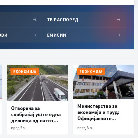
→
ТВ РАСПОРЕД
→
ОВИ
→
ЕМИСИИ
→
ЕКОНОМИЈА
ЕКОНОМИЈА
Министерство за
Отворена за
економија и труд:
сообраќај уште една
Официјалните
делница од патот
показатели не
Елбасан-Ќафасан
пред 5 ч.
пред 8 ч.
упатуваат на потреба
од воведување нови