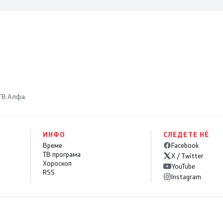
интервентни мерки,
ценовните движења
се стабилни
 ТВ Алфа.
ИНФО
СЛЕДЕТЕ НÉ
Време
Facebook
ТВ програма
X / Twitter
Хороскоп
YouTube
RSS
Instagram