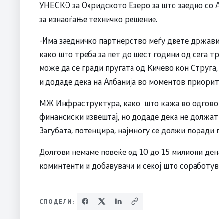
УНЕСКО за Охридското Езеро за што заедно со А
за изнаоѓање техничко решение.
-Има заедничко партнерство меѓу двете држави 
како што треба за пет до шест години од сега т
може да се гради пругата од Кичево кон Струга,
и додаде дека на Албанија во моментов приорите
МЖ Инфраструктура, како што кажа во одговор
финансиски извештај, но додаде дека не должа
Загубата, потенцира, најмногу се должи поради 
Долгови немаме повеќе од 10 до 15 милиони д
коминтенти и добавувачи и секој што соработув
СПОДЕЛИ: