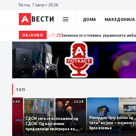
Петок, 7 август 2026
ВЕСТИ
ДОМА
МАКЕДОНИЈА
НАЈНОВО
07:27
Трамп: Две работи ја убиваат Европа – прват
ТОП
12:30
12:28
Рекорден број казни
СДСМ сега се исплашени од
сити“ во јули – најмн
СДСМ: Од најголеми
тоците на
брзо возење
предавници еволуираа во
мантираат
најголеми патриоти