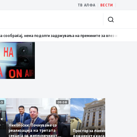
|
|
ТВ АЛФА
ВЕСТИ
нските амбасадори во Албанија, Хрватска и Црна Гора
07:23
Зголемен инт
11:43
09:08
14:1
 се
а сите
 за
Николоски: Почнуваме со
а
реализација на третата
Простор за паника нема –
секција од железничкиот
државната каса се полни со