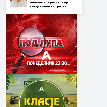
минимизира ризикот од
западнонилска треска