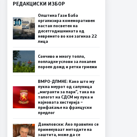
РЕДАКЦИСКИ ИЗБОР
Општина Гази Баба
организира комеморативен
настан посветен на
десетгодишнината од
невремето во кое загинаа 22
лица
Сончево и многу топло,
попладне услови за локален
пороен дожд и ретки грмежи
ВМРО-ДПМНЕ: Како што му
пукна меурот од сапуница
„мигранти за пари“, така на
талогот на СДСМ му пука и
најновата хистерија –
прифаќање на француски
предлог
Даниловски: Ако правилно се
применуваат методите на
заштита, може да се