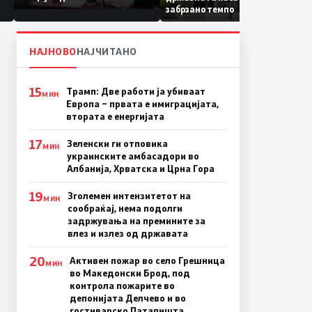
Коридор 8, Македонија
забрзано темпо
станува раскрсница на
Балканот
НАЈНОВО
НАЈЧИТАНО
15
Трамп: Две работи ја убиваат
МИН
Европа – првата е имиграцијата,
втората е енергијата
17
Зеленски ги отповика
МИН
украинските амбасадори во
Албанија, Хрватска и Црна Гора
19
Зголемен интензитетот на
МИН
сообраќај, нема подолги
задржувања на премините за
влез и излез од државата
20
Активен пожар во село Грешница
МИН
во Македонски Брод, под
контрола пожарите во
депонијата Делчево и во
гостиварско Паталишта