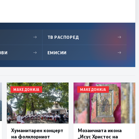
→
ТВ РАСПОРЕД
→
ОВИ
→
ЕМИСИИ
→
МАКЕДОНИЈА
МАКЕДОНИЈА
Хуманитарен концерт
Мозаичната икона
на фолклорниот
„Исус Христос на