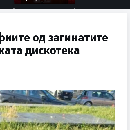
иите од загинатите
ката дискотека