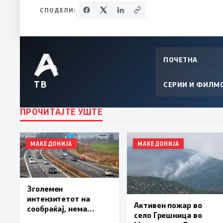
СПОДЕЛИ:
ПОЧЕТНА
ТВ
СЕРИИ И ФИЛМ
ПРОЧИТАЈТЕ УШТЕ
МАКЕДОНИЈА
МАКЕДОНИЈА
Зголемен
интензитетот на
Активен пожар во
сообраќај, нема
село Грешница во
подолги задржувања