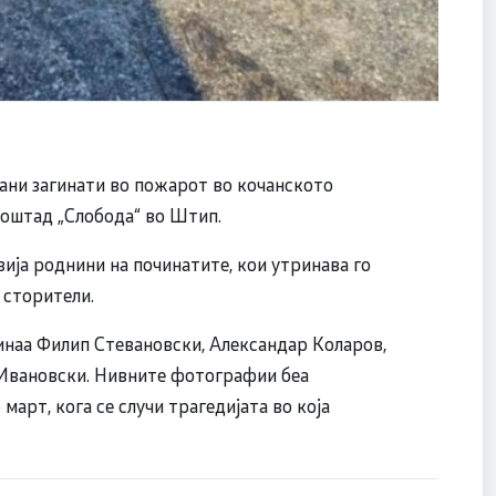
ни загинати во пожарот во кочанското
лоштад „Слобода“ во Штип.
ја роднини на починатите, кои утринава го
 сторители.
инаа Филип Стевановски, Александар Коларов,
 Ивановски. Нивните фотографии беа
март, кога се случи трагедијата во која