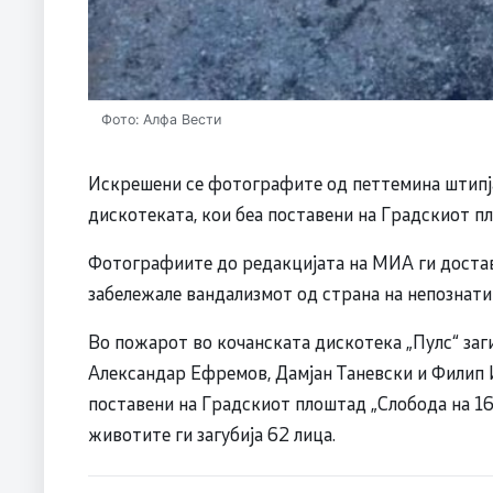
Фото: Алфа Вести
Искрешени се фотографите од петтемина штипја
дискотеката, кои беа поставени на Градскиот п
Фотографиите до редакцијата на МИА ги достави
забележале вандализмот од страна на непознати
Во пожарот во кочанската дискотека „Пулс“ заг
Александар Ефремов, Дамјан Таневски и Филип
поставени на Градскиот плоштад „Слобода на 16 
животите ги загубија 62 лица.