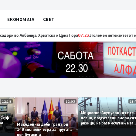
ЕКОНОМИЈА
СВЕТ
а е имиграцијата, втората е енергијата
07:25
Зеленски ги отповика украи
12:18
12:03
Мицкоски: Акумулациите
 од „Сејф
полни, подготвени сме з
огу за
ризици, не размислување
Македонија доби грант од
поскапување на струјат
149 милиони евра за пругата
кон Бугарија