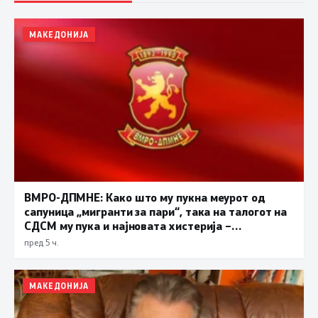
МАКЕДОНИЈА
ВМРО-ДПМНЕ: Како што му пукна меурот од
сапуница „мигранти за пари“, така на талогот на
СДСМ му пука и најновата хистерија –
прифаќање на француски предлог
пред 5 ч.
МАКЕДОНИЈА