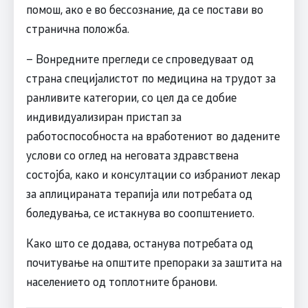
помош, ако е во бессознание, да се постави во
странична положба.
– Вонредните прегледи се спроведуваат од
страна специјалистот по медицина на трудот за
ранливите категории, со цел да се добие
индивидуализиран пристап за
работоспособноста на вработениот во дадените
услови со оглед на неговата здравствена
состојба, како и консултации со избраниот лекар
за аплицираната терапија или потребата од
боледувања, се истакнува во соопштението.
Како што се додава, останува потребата од
почитување на општите препораки за заштита на
населението од топлотните бранови.