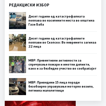
РЕДАКЦИСКИ ИЗБОР
Десет години од катастрофалната
поплава во населените места во општина
Гази Баба
Десет години од катастрофалните
поплави во Скопско: Во невремето загинаа
22 лица
МВР: Превентивни активности за
спречување пожари и имотни деликти,
како и за безбедно учество во сообраќајот
МВР: Приведени 15 лица поради
безобѕирно управување моторно возило,
петмина малолетници