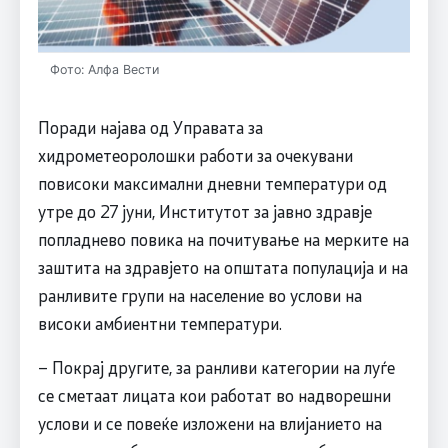
Фото: Алфа Вести
Поради најава од Управата за
хидрометеоролошки работи за очекувани
повисоки максимални дневни температури од
утре до 27 јуни, Институтот за јавно здравје
попладнево повика на почитување на мерките на
заштита на здравјето на општата популација и на
ранливите групи на население во услови на
високи амбиентни температури.
– Покрај другите, за ранливи категории на луѓе
се сметаат лицата кои работат во надворешни
услови и се повеќе изложени на влијанието на