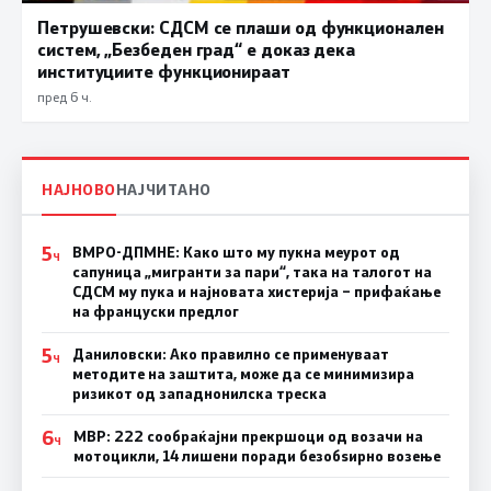
Петрушевски: СДСМ се плаши од функционален
систем, „Безбеден град“ е доказ дека
институциите функционираат
пред 6 ч.
НАЈНОВО
НАЈЧИТАНО
5
ВМРО-ДПМНЕ: Како што му пукна меурот од
Ч
сапуница „мигранти за пари“, така на талогот на
СДСМ му пука и најновата хистерија – прифаќање
на француски предлог
5
Даниловски: Ако правилно се применуваат
Ч
методите на заштита, може да се минимизира
ризикот од западнонилска треска
6
МВР: 222 сообраќајни прекршоци од возачи на
Ч
мотоцикли, 14 лишени поради безобѕирно возење