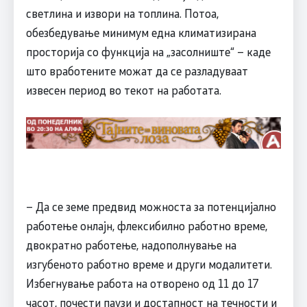
светлина и извори на топлина. Потоа,
обезбедување минимум една климатизирана
просторија со функција на „засолниште“ – каде
што вработените можат да се разладуваат
извесен период во текот на работата.
– Да се земе предвид можноста за потенцијално
работење онлајн, флексибилно работно време,
двократно работење, надополнување на
изгубеното работно време и други модалитети.
Избегнување работа на отворено од 11 до 17
часот, почести паузи и достапност на течности и