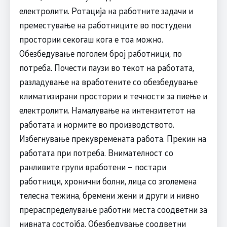
електролити. Ротација на работните задачи и
преместување на работниците во постудени
простории секогаш кога е тоа можно.
Обезбедување поголем број работници, по
потреба. Почести паузи во текот на работата,
разладување на вработените со обезбедување
климатизирани простории и течности за пиење и
електролити. Намалување на интензитетот на
работата и нормите во производството.
Избегнување прекувремената работа. Прекин на
работата при потреба. Внимателност со
ранливите групи вработени – постари
работници, хронични болни, лица со зголемена
телесна тежина, бремени жени и други и нивно
прераспределување работни места соодветни за
нивната состојба. Обезбедување соодветни