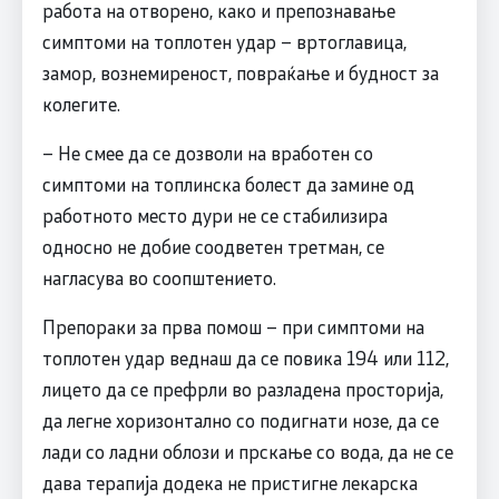
работа на отворено, како и препознавање
симптоми на топлотен удар – вртоглавица,
замор, вознемиреност, повраќање и будност за
колегите.
– Не смее да се дозволи на вработен со
симптоми на топлинска болест да замине од
работното место дури не се стабилизира
односно не добие соодветен третман, се
нагласува во соопштението.
Препораки за прва помош – при симптоми на
топлотен удар веднаш да се повика 194 или 112,
лицето да се префрли во разладена просторија,
да легне хоризонтално со подигнати нозе, да се
лади со ладни облози и прскање со вода, да не се
дава терапија додека не пристигне лекарска