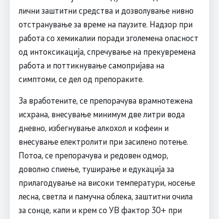
лични заштитни средства и дозволување нивно
отстранување за време на паузите. Надзор при
работа со хемикалии поради зголемена опасност
од интоксикација, спречување на прекувремена
работа и поттикнување самопријава на
симптоми, се дел од препораките.
За вработените, се препорачува врамнотежена
исхрана, внесување минимум две литри вода
дневно, избегнување алкохол и кофеин и
внесување електролити при засилено потење.
Потоа, се препорачува и редовен одмор,
доволно спиење, туширање и едукација за
прилагодување на високи температури, носење
лесна, светла и памучна облека, заштитни очила
за сонце, капи и крем со УВ фактор 30+ при