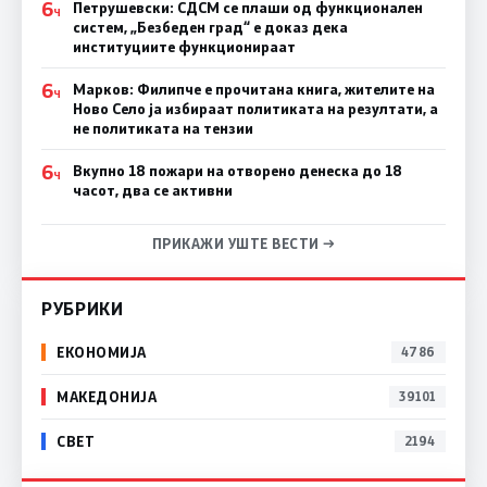
6
Петрушевски: СДСМ се плаши од функционален
Ч
систем, „Безбеден град“ е доказ дека
институциите функционираат
6
Марков: Филипче е прочитана книга, жителите на
Ч
Ново Село ја избираат политиката на резултати, а
не политиката на тензии
6
Вкупно 18 пожари на отворено денеска до 18
Ч
часот, два се активни
ПРИКАЖИ УШТЕ ВЕСТИ →
РУБРИКИ
ЕКОНОМИЈА
4786
МАКЕДОНИЈА
39101
СВЕТ
2194