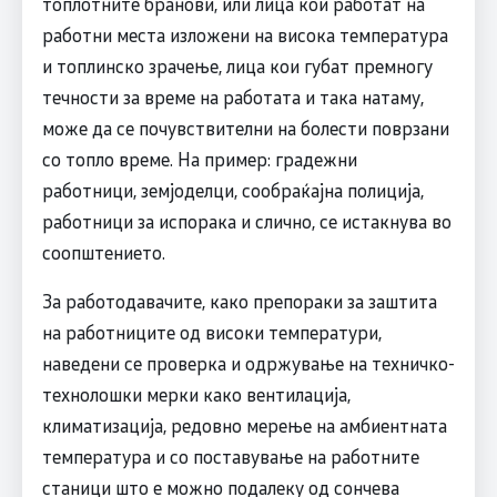
топлотните бранови, или лица кои работат на
работни места изложени на висока температура
и топлинско зрачење, лица кои губат премногу
течности за време на работата и така натаму,
може да се почувствителни на болести поврзани
со топло време. На пример: градежни
работници, земјоделци, сообраќајна полиција,
работници за испорака и слично, се истакнува во
соопштението.
За работодавачите, како препораки за заштита
на работниците од високи температури,
наведени се проверка и одржување на техничко-
технолошки мерки како вентилација,
климатизација, редовно мерење на амбиентната
температура и со поставување на работните
станици што е можно подалеку од сончева