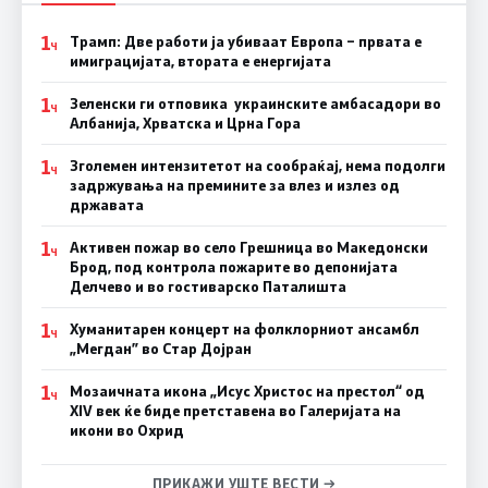
1
Трамп: Две работи ја убиваат Европа – првата е
Ч
имиграцијата, втората е енергијата
1
Зеленски ги отповика украинските амбасадори во
Ч
Албанија, Хрватска и Црна Гора
1
Зголемен интензитетот на сообраќај, нема подолги
Ч
задржувања на премините за влез и излез од
државата
1
Активен пожар во село Грешница во Македонски
Ч
Брод, под контрола пожарите во депонијата
Делчево и во гостиварско Паталишта
1
Хуманитарен концерт на фолклорниот ансамбл
Ч
„Мегдан” во Стар Дојран
1
Мозаичната икона „Исус Христос на престол“ од
Ч
XIV век ќе биде претставена во Галеријата на
икони во Охрид
ПРИКАЖИ УШТЕ ВЕСТИ →