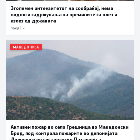
Зголемен интензитетот на сообраќај, нема
подолги задржувања на премините за влез и
излез од државата
пред 1 ч.
МАКЕДОНИЈА
Активен пожар во село Грешница во Македонски
Брод, под контрола пожарите во депонијата
Делчево и во гостиварско Паталишта