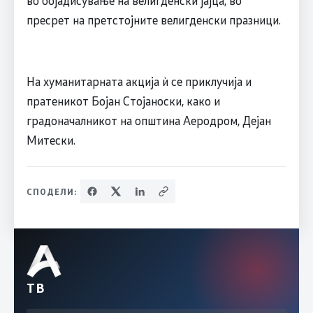
пресрет на претстојните велигденски празници.
На хуманитарната акција ѝ се приклучија и
пратеникот Бојан Стојаноски, како и
градоначалникот на општина Аеродром, Дејан
Митески.
СПОДЕЛИ:
ТВ