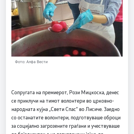
Фото: Алфа Вести
Сопругата на премиерот, Рози Мицкоска, денес
се приклучи на тимот волонтери во црковно-
народната кујна „Свети Спас“ во Лисиче. Заедно
со останатите волонтери, подготвуваше оброци
за социјално загрозените граѓани и учествуваше
во бојадисување на велигденски јајца, во