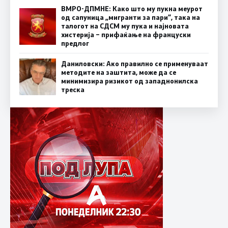
ВМРО-ДПМНЕ: Како што му пукна меурот
од сапуница „мигранти за пари“, така на
талогот на СДСМ му пука и најновата
хистерија – прифаќање на француски
предлог
Даниловски: Ако правилно се применуваат
методите на заштита, може да се
минимизира ризикот од западнонилска
треска