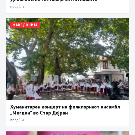
пред 1 ч.
МАКЕДОНИЈА
Хуманитарен концерт на фолклорниот ансамбл
„Мегдан” во Стар Дојран
пред 1 ч.