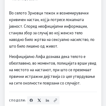
Во селото Зрновци тежок и вознемирувачки
кривичен настан, кој ја потресе локалната
јавност. Според неофицијални информации,
станува збор за случај во кој женско тело
наводно било жртва на сексуално насилство, по
што било лишено од живот.
Неофицијално Алфа дознава дека телото е
обезглавено, во моментов, полицијата врши увид
на местото на настанот, при што се преземаат
првични истражни дејствија со цел утврдување
на сите околности поврзани со случајот.
СПОДЕЛИ: