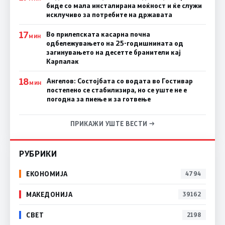
биде со мала инсталирана моќност и ќе служи
исклучиво за потребите на државата
17
Во прилепската касарна почна
МИН
одбележувањето на 25-годишнината од
загинувањето на десетте бранители кај
Карпалак
18
Ангелов: Состојбата со водата во Гостивар
МИН
постепено се стабилизира, но се уште не е
погодна за пиење и за готвење
ПРИКАЖИ УШТЕ ВЕСТИ →
РУБРИКИ
ЕКОНОМИЈА
4794
МАКЕДОНИЈА
39162
СВЕТ
2198