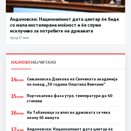
Андоновски: Националниот дата центар ќе биде
со мала инсталирана моќност и ќе служи
исклучиво за потребите на државата
пред 17 мин.
НАЈНОВО
НАЈЧИТАНО
14
Сиљановска Давкова на Свечената академија
МИН
по повод „30 години Општина Вевчани“
15
Портокалова фаза утре, температури до 40
МИН
степени
16
На Табановце за влез во државата се чека
МИН
околу 45 минути
17
Андоновски: Националниот дата центар ќе
МИН