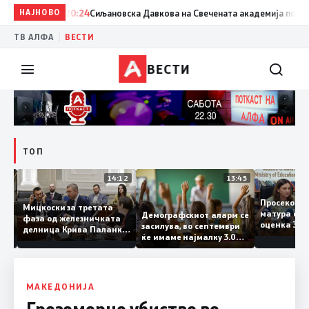
НАЈНОВО
20:24
Сиљановска Давкова на Свечената академија по повод 
|
ТВ АЛФА
ВЕСТИ
ВЕСТИ
ТОП
15:20
14:12
13:45
Просеко
Мицкоски за третата
матура е
Демографскиот аларм се
фаза од железничката
: Во
оценка 3
засилува, во септември
делница Крива Паланка
 22
ќе имаме најмалку 3.000
– Деве Баир: Проектот
првачиња помалку
нема да заврши на
половина тунел во слепа
улица, сега имаме
целина
МАКЕДОНИЈА
Грозоморно убиство во