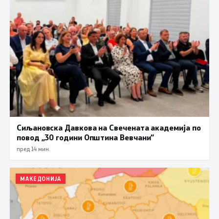
Сиљановска Давкова на Свечената академија по
повод „30 години Општина Вевчани“
пред 14 мин.
МАКЕДОНИЈА