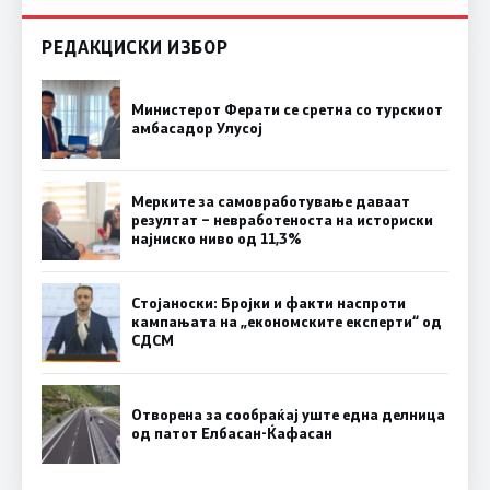
РЕДАКЦИСКИ ИЗБОР
Министерот Ферати се сретна со турскиот
амбасадор Улусој
Мерките за самовработување даваат
резултат – невработеноста на историски
најниско ниво од 11,3%
Стојаноски: Бројки и факти наспроти
кампањата на „економските експерти“ од
СДСM
Отворена за сообраќај уште една делница
од патот Елбасан-Ќафасан