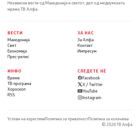
Независни вести од Македонија и светот, дел од медиумската
мрежа ТВ Алфа.
ВЕСТИ
ЗА НАС
Македонија
За Алфа
Свет
Контакт
Економија
Импресум
Прес-релис
ИНФО
СЛЕДЕТЕ НÉ
Време
Facebook
ТВ програма
X / Twitter
Хороскоп
YouTube
RSS
Instagram
Услови на користење
Политика за приватност
Политика за колачиња
© 2026 ТВ Алфа