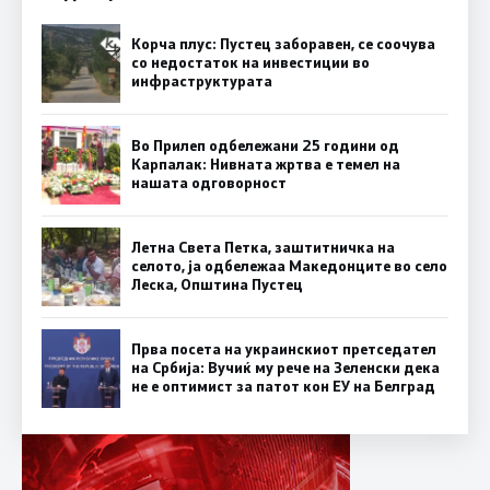
Корча плус: Пустец заборавен, се соочува
со недостаток на инвестиции во
инфраструктурата
Во Прилеп одбележани 25 години од
Карпалак: Нивната жртва е темел на
нашата одговорност
Летна Света Петка, заштитничка на
селото, ја одбележаа Македонците во село
Леска, Општина Пустец
Прва посета на украинскиот претседател
на Србија: Вучиќ му рече на Зеленски дека
не е оптимист за патот кон ЕУ на Белград