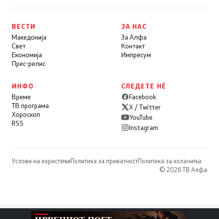
ВЕСТИ
ЗА НАС
Македонија
За Алфа
Свет
Контакт
Економија
Импресум
Прес-релис
ИНФО
СЛЕДЕТЕ НÉ
Време
Facebook
ТВ програма
X / Twitter
Хороскоп
YouTube
RSS
Instagram
Услови на користење
Политика за приватност
Политика за колачиња
© 2026 ТВ Алфа