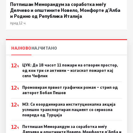
Потпишан Меморандум за соработка меѓу
Делчево и општините Новело, Монфорте д’Алба
и Родино од Република Италија
пред 12 ч.
НАЈНОВО
НАЈЧИТАНО
12
ЦУК: До 18 часот 11 пожари на отворен простор,
Ч
од кои три се активни – изгаснат пожарот кај
село Чифлик
12
Промовиран првиот графички роман – стрип од
Ч
авторот Бобан Пешов
12
МЗ: Со координирана институционална акција
Ч
успешно транспортиран пациент со сериозна
повреда од Турција
12
Потпишан Меморандум за соработка меѓу
Ч
Делчево и општините Новело, Монфорте д’Алба и