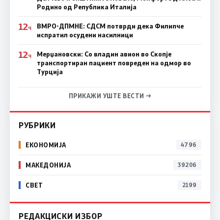
Родино од Република Италија
12
ВМРО-ДПМНЕ: СДСM потврди дека Филипче
Ч
испратил осудени насилници
12
Мерџановски: Со владин авион во Скопје
Ч
транспортиран пациент повреден на одмор во
Турција
ПРИКАЖИ УШТЕ ВЕСТИ →
РУБРИКИ
ЕКОНОМИЈА
4796
МАКЕДОНИЈА
39206
СВЕТ
2199
РЕДАКЦИСКИ ИЗБОР