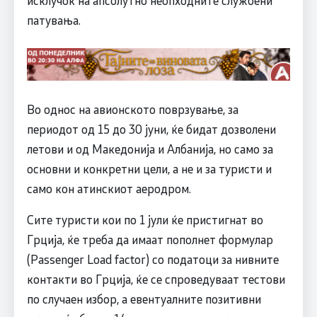
исклучок на апсолутно неопходните службени
патувања.
Во однос на авионското поврзување, за
периодот од 15 до 30 јуни, ќе бидат дозволени
летови и од Македонија и Албанија, но само за
основни и конкретни цели, а не и за туристи и
само кон атинскиот аеродром.
Сите туристи кои по 1 јули ќе пристигнат во
Грција, ќе треба да имаат пополнет формулар
(Passenger Load factor) со податоци за нивните
контакти во Грција, ќе се спроведуваат тестови
по случаен избор, а евентуалните позитивни