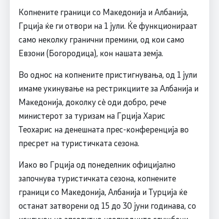
Копнените граници со Македонија и Албанија,
Грција ќе ги отвори на 1 јули. Ќе функционираат
само неколку гранични премини, од кои само
Евзони (Богородица), кон нашата земја.
Во однос на копнените пристигнувања, од 1 јули
имаме укинување на рестрикциите за Албанија и
Македонија, доколку сè оди добро, рече
министерот за туризам на Грција Харис
Теохарис на денешната прес-конференција во
пресрет на туристичката сезона.
Иако во Грција од понеделник официјално
започнува туристичката сезона, копнените
граници со Македонија, Албанија и Турција ќе
останат затворени од 15 до 30 јуни годинава, со