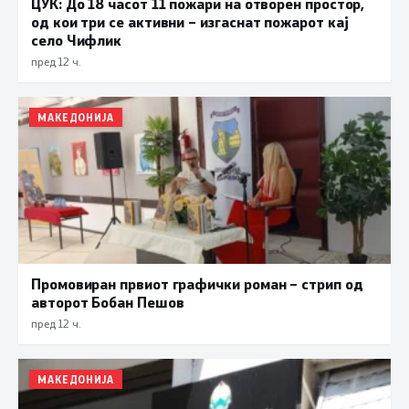
ЦУК: До 18 часот 11 пожари на отворен простор,
од кои три се активни – изгаснат пожарот кај
село Чифлик
пред 12 ч.
МАКЕДОНИЈА
Промовиран првиот графички роман – стрип од
авторот Бобан Пешов
пред 12 ч.
МАКЕДОНИЈА