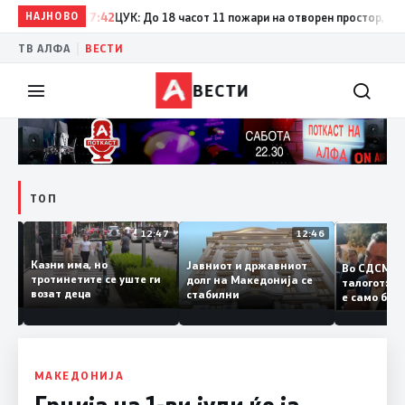
НАЈНОВО
17:42
ЦУК: До 18 часот 11 пожари на отворен простор, од кои 
|
ТВ АЛФА
ВЕСТИ
ВЕСТИ
ТОП
12:50
12:47
12:46
Казни има, но
Јавниот и државниот
Во СДСМ
ии и
тротинетите се уште ги
долг на Македонија се
талогот
возат деца
стабилни
е само б
ието
копија д
Заев
МАКЕДОНИЈА
Грција на 1-ви јули ќе ја