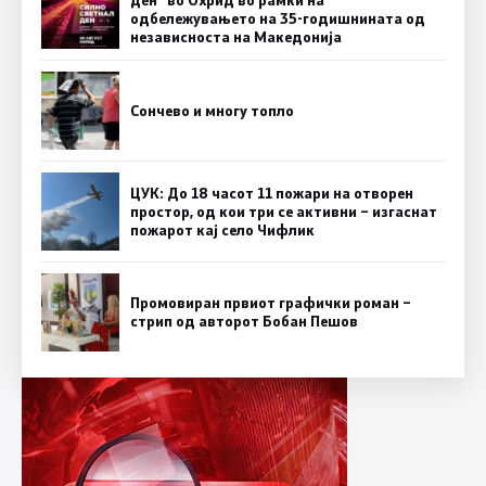
ден“ во Охрид во рамки на
одбележувањето на 35-годишнината од
независноста на Македонија
Сончево и многу топло
ЦУК: До 18 часот 11 пожари на отворен
простор, од кои три се активни – изгаснат
пожарот кај село Чифлик
Промовиран првиот графички роман –
стрип од авторот Бобан Пешов