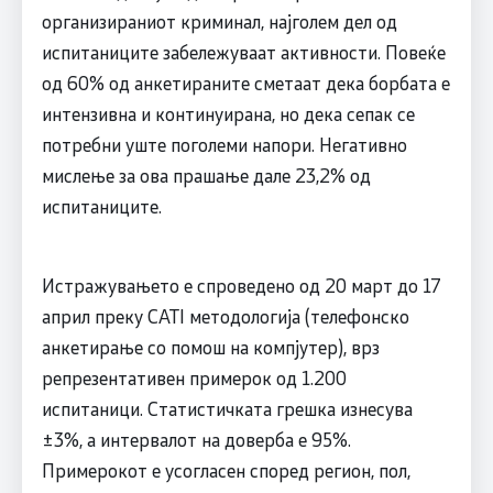
организираниот криминал, најголем дел од
испитаниците забележуваат активности. Повеќе
од 60% од анкетираните сметаат дека борбата е
интензивна и континуирана, но дека сепак се
потребни уште поголеми напори. Негативно
мислење за ова прашање дале 23,2% од
испитаниците.
Истражувањето е спроведено од 20 март до 17
април преку CATI методологија (телефонско
анкетирање со помош на компјутер), врз
репрезентативен примерок од 1.200
испитаници. Статистичката грешка изнесува
±3%, а интервалот на доверба е 95%.
Примерокот е усогласен според регион, пол,