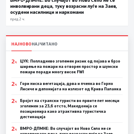
инволвирани деца, туку возрасни луѓе на Заев,
осудени насилници и наркомани
пред 2 ч.
НАЈНОВО
НАЈЧИТАНО
2
ЦУК: Попладнево зголемен ризик од појава и брзо
Ч
ширење на пожари на отворен простор и шумски
пожари поради многу висок FWI
2
Гори ниска вегетација, дрва и пченка во Горно
Ч
Лисиче и депонијата на излезот од Крива Паланка
2
Бројот на странски туристи во првите пет месеци
Ч
зголемен за 23,6 отсто, Македонија се
позиционира како атрактивна туристичка
дестинација
2
ВМРО-ДПМНЕ: Во случајот во Ново Село не се
Ч
инволвирани деца, туку возрасни луѓе на Заев,