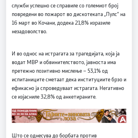
служби успешно се справиле со големиот број
повредени во пожарот во дискотеката „Пулс“ на
16 март во Кочани, додека 21,8% изразиле
незадоволство.
И во однос на истрагата за трагедијата, која ја
водат МВР и обвинителството, јавноста има
претежно позитивно мислење – 53,1% од
испитаниците сметаат дека институциите брзо и
ефикасно ја спроведуваат истрагата. Негативно
се изјасниле 32,8% од анкетираните.
Што се однесува до борбата против