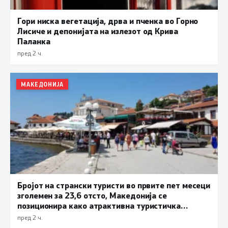
Гори ниска вегетација, дрва и пченка во Горно
Лисиче и депонијата на излезот од Крива
Паланка
пред 2 ч.
МАКЕДОНИЈА
Бројот на странски туристи во првите пет месеци
зголемен за 23,6 отсто, Македонија се
позиционира како атрактивна туристичка
дестинација
пред 2 ч.