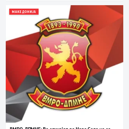
МАКЕДОНИЈА
ВМРО-ДПМНЕ: Во случајот во Ново Село не се