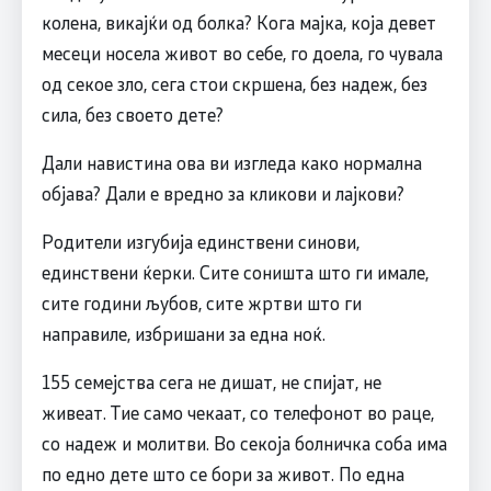
колена, викајќи од болка? Кога мајка, која девет
месеци носела живот во себе, го доела, го чувала
од секое зло, сега стои скршена, без надеж, без
сила, без своето дете?
Дали навистина ова ви изгледа како нормална
објава? Дали е вредно за кликови и лајкови?
Родители изгубија единствени синови,
единствени ќерки. Сите соништа што ги имале,
сите години љубов, сите жртви што ги
направиле, избришани за една ноќ.
155 семејства сега не дишат, не спијат, не
живеат. Тие само чекаат, со телефонот во раце,
со надеж и молитви. Во секоја болничка соба има
по едно дете што се бори за живот. По една