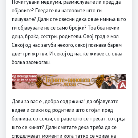
Почитувани медиуми, размислувате ли пред да
објавите? Гледате ли насловите што ги
пишувате? Дали сте свесни дека овие имиња што
ги објавувате не се само бројки? Тоа беа нечии
деца, браќа, сестри, родители. Овој град е мал.
Секој од нас загуби некого, секој познава барем
две-три жртви. И секој од нас ќе живее со оваа
болка засекогаш.
Дали за вас е „добра содржина“ да објавувате
видеа и слики од родители што стојат пред
болница, со солзи, со раце што се тресат, со срца
што се кинат? Дали сметате дека треба да се
споделуваат моменти кога татко се урива на