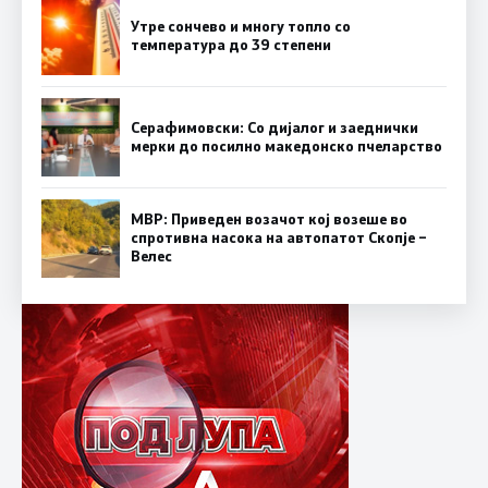
Утре сончево и многу топло со
температура до 39 степени
Серафимовски: Со дијалог и заеднички
мерки до посилно македонско пчеларство
МВР: Приведен возачот кој возеше во
спротивна насока на автопатот Скопје –
Велес