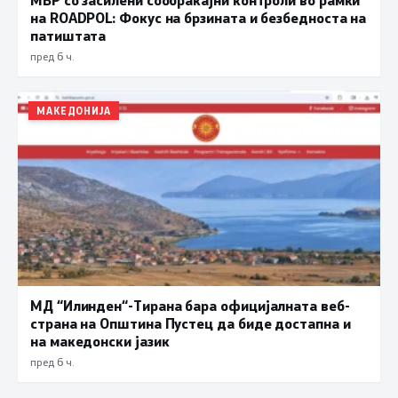
на ROADPOL: Фокус на брзината и безбедноста на
патиштата
пред 6 ч.
МАКЕДОНИЈА
МД “Илинден“-Тирана бара официјалната веб-
страна на Општина Пустец да биде достапна и
на македонски јазик
пред 6 ч.