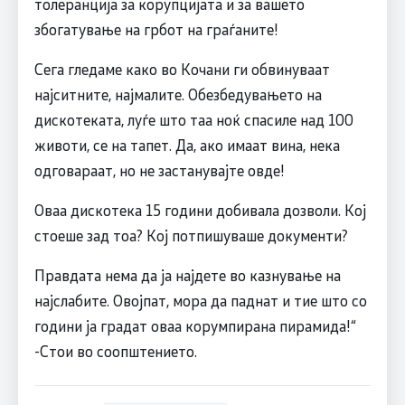
толеранција за корупцијата и за вашето
збогатување на грбот на граѓаните!
Сега гледаме како во Кочани ги обвинуваат
најситните, најмалите. Обезбедувањето на
дискотеката, луѓе што таа ноќ спасиле над 100
животи, се на тапет. Да, ако имаат вина, нека
одговараат, но не застанувајте овде!
Оваа дискотека 15 години добивала дозволи. Кој
стоеше зад тоа? Кој потпишуваше документи?
Правдата нема да ја најдете во казнување на
најслабите. Овојпат, мора да паднат и тие што со
години ја градат оваа корумпирана пирамида!“
-Стои во соопштението.