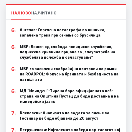
НАЈНОВО
НАЈЧИТАНО
6
Ангелов: Спречена катастрофа во виничко,
Ч
запалена трева при сечење со брусилица
6
МВР: Лишен од слобода полициски службеник,
Ч
поднесена кривична пријава за „злоупотреба на
службената положба и овластување”
6
МВР со засилени сообраќајни контроли во рамки
Ч
на ROADPOL: Фокус на брзината и безбедноста на
патиштата
6
МД “Илинден“-Тирана бара официјалната веб-
Ч
страна на Општина Пустец да биде достапна и на
македонски јазик
7
Клековски: Анализата на водата за пиење во
Ч
Гостивар ќе биде објавена до 20 август
7
Петрушевски: Најголемата победа над талогот кој
Ч