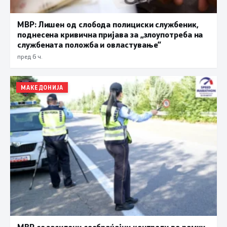
МВР: Лишен од слобода полициски службеник,
поднесена кривична пријава за „злоупотреба на
службената положба и овластување”
пред 6 ч.
МАКЕДОНИЈА
МВР со засилени сообраќајни контроли во рамки