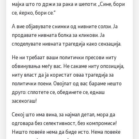
мајка што го држи за рака и шепоти: „Сине, бори
се, ќерко, бори се.“
А вие објавувате снимки од нивните солзи. Ја
продавате нивната болка за кликови. Ја
споделувате нивната трагедија како сензација.
Не ни требаат ваши политички пресови ниту
обвинувања меѓу вас. Не сакаме ниту опозиција,
ниту власт да ја користат оваа трагедија за
политички поени. Овојпат од вас бараме нешто
друго: сплотете се, обединете се, еднаш
засекогаш!
Секој што има вина, за најмал детал, мора да
одговара без селективност, без компромиси!
Ништо повеќе нема да биде исто. Нема повеќе